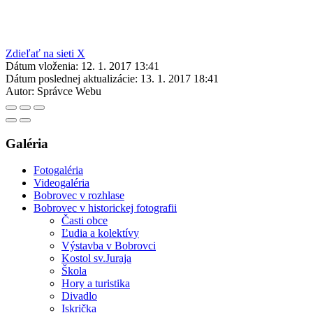
Zdieľať na sieti X
Dátum vloženia:
12. 1. 2017 13:41
Dátum poslednej aktualizácie:
13. 1. 2017 18:41
Autor:
Správce Webu
Galéria
Fotogaléria
Videogaléria
Bobrovec v rozhlase
Bobrovec v historickej fotografii
Časti obce
Ľudia a kolektívy
Výstavba v Bobrovci
Kostol sv.Juraja
Škola
Hory a turistika
Divadlo
Iskrička