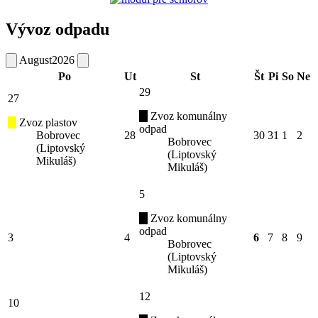
Vývoz odpadu
August
2026
Po
Ut
St
Št
Pi
So
Ne
29
27
Zvoz komunálny
Zvoz plastov
odpad
Bobrovec
28
30
31
1
2
Bobrovec
(Liptovský
(Liptovský
Mikuláš)
Mikuláš)
5
Zvoz komunálny
odpad
3
4
6
7
8
9
Bobrovec
(Liptovský
Mikuláš)
12
10