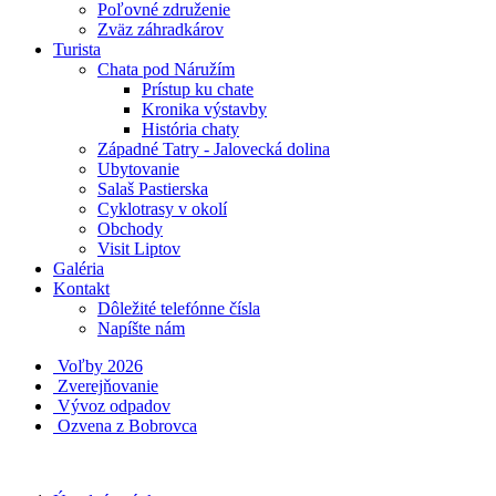
Poľovné združenie
Zväz záhradkárov
Turista
Chata pod Náružím
Prístup ku chate
Kronika výstavby
História chaty
Západné Tatry - Jalovecká dolina
Ubytovanie
Salaš Pastierska
Cyklotrasy v okolí
Obchody
Visit Liptov
Galéria
Kontakt
Dôležité telefónne čísla
Napíšte nám
Voľby 2026
Zverejňovanie
Vývoz odpadov
Ozvena z Bobrovca