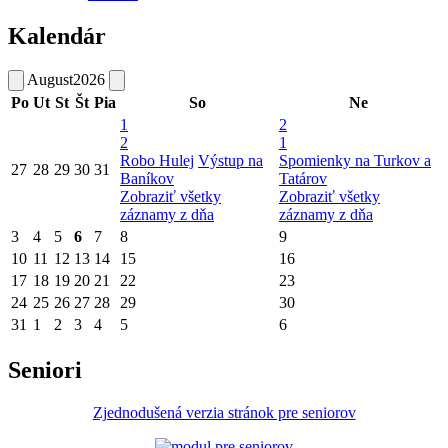
Kalendár
August
2026
Po
Ut
St
Št
Pia
So
Ne
1
2
2
1
Robo Hulej
Výstup na
Spomienky na Turkov a
27
28
29
30
31
Baníkov
Tatárov
Zobraziť všetky
Zobraziť všetky
záznamy z dňa
záznamy z dňa
3
4
5
6
7
8
9
10
11
12
13
14
15
16
17
18
19
20
21
22
23
24
25
26
27
28
29
30
31
1
2
3
4
5
6
Seniori
Zjednodušená verzia stránok pre seniorov