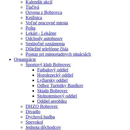
Kalendár akcií
Tlačivá
Ozvena z Bobrovca
Knižnica
Voľné pracovné miesta
Pošta
Lekári - Lekárne
Odchody autobusov
Smútočné oznámenia
Dôležité telefónne čísla
Postup pri mimoriadnych situáciách
Organizácie
Športový klub Bobrovec
Futbalový oddiel
Horolezecký oddiel
Lyžiarsky oddiel
Odbor Turistiky Baníkov
Skialp Bobrovec
Stolnotenisový oddiel
Oddiel aerobiku
DHZO Bobrovec
Divadlo
Dychová hudba
Spevokol
Jednota dôchodcov