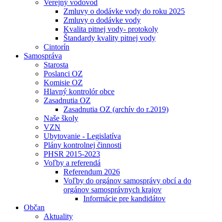
Verejný vodovod
Zmluvy o dodávke vody do roku 2025
Zmluvy o dodávke vody
Kvalita pitnej vody- protokoly
Štandardy kvality pitnej vody
Cintorín
Samospráva
Starosta
Poslanci OZ
Komisie OZ
Hlavný kontrolór obce
Zasadnutia OZ
Zasadnutia OZ (archív do r.2019)
Naše školy
VZN
Ubytovanie - Legislatíva
Plány kontrolnej činnosti
PHSR 2015-2023
Voľby a referendá
Referendum 2026
Voľby do orgánov samosprávy obcí a do
orgánov samosprávnych krajov
Informácie pre kandidátov
Občan
Aktuality