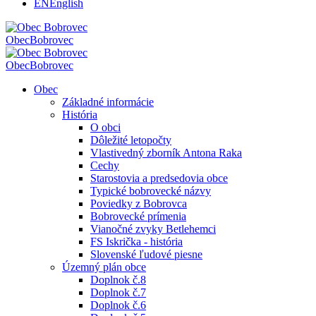
EN
English
Obec
Bobrovec
Obec
Bobrovec
Obec
Základné informácie
História
O obci
Dôležité letopočty
Vlastivedný zborník Antona Raka
Cechy
Starostovia a predsedovia obce
Typické bobrovecké názvy
Poviedky z Bobrovca
Bobrovecké prímenia
Vianočné zvyky Betlehemci
FS Iskrička - história
Slovenské ľudové piesne
Územný plán obce
Doplnok č.8
Doplnok č.7
Doplnok č.6