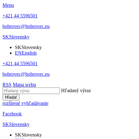
Menu
+421 44 5596501
bobrovec@bobrovec.eu
SK
Slovensky
SK
Slovensky
EN
English
+421 44 5596501
bobrovec@bobrovec.eu
RSS
Mapa webu
Hľadaný výraz
Hľadať
rozšírené vyhľadávanie
Facebook
SK
Slovensky
SK
Slovensky