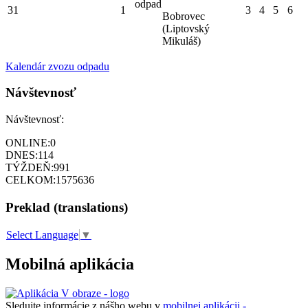
odpad
31
1
3
4
5
6
Bobrovec
(Liptovský
Mikuláš)
Kalendár zvozu odpadu
Návštevnosť
Návštevnosť:
ONLINE:
0
DNES:
114
TÝŽDEŇ:
991
CELKOM:
1575636
Preklad (translations)
Select Language
▼
Mobilná aplikácia
Sledujte informácie z nášho webu v
mobilnej aplikácii -