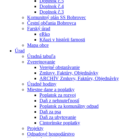
Doplnok č.5
Doplnok č.4
Doplnok č.3
Komunitný plán SS Bobrovec
Čestní občania Bobrovca
Farský úrad
eRko
Kňazi v histórii farnosti
Mapa obce
Úrad
Úradná tabuľa
Zverejnovanie
Verejné obstarávanie
Zmluvy, Faktúry, Objednávky
ARCHÍV Zmluvy, Faktúry, Objednávky
Úradné hodiny
Miestne dane a poplatky
Poplatok za rozvoj
Daň z nehnuteľností
Poplatok za komunálny odpad
Daň za psa
Daň za ubytovanie
Cintorínske poplatky
Projekty
Odpadové hospodárstvo