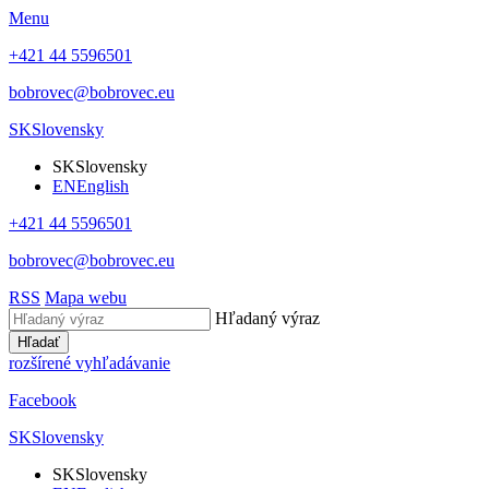
Menu
+421 44 5596501
bobrovec@bobrovec.eu
SK
Slovensky
SK
Slovensky
EN
English
+421 44 5596501
bobrovec@bobrovec.eu
RSS
Mapa webu
Hľadaný výraz
Hľadať
rozšírené vyhľadávanie
Facebook
SK
Slovensky
SK
Slovensky