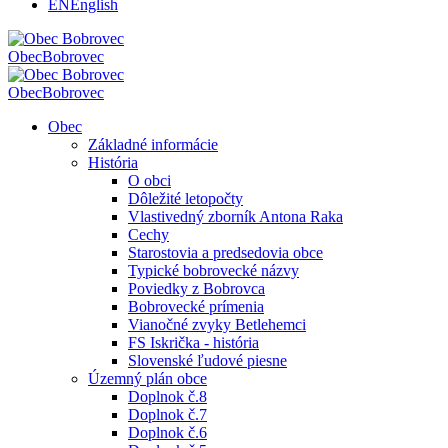
EN
English
Obec
Bobrovec
Obec
Bobrovec
Obec
Základné informácie
História
O obci
Dôležité letopočty
Vlastivedný zborník Antona Raka
Cechy
Starostovia a predsedovia obce
Typické bobrovecké názvy
Poviedky z Bobrovca
Bobrovecké prímenia
Vianočné zvyky Betlehemci
FS Iskrička - história
Slovenské ľudové piesne
Územný plán obce
Doplnok č.8
Doplnok č.7
Doplnok č.6