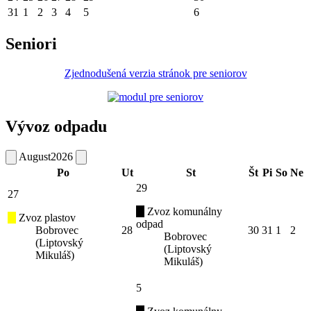
31
1
2
3
4
5
6
Seniori
Zjednodušená verzia stránok pre seniorov
Vývoz odpadu
August
2026
Po
Ut
St
Št
Pi
So
Ne
29
27
Zvoz komunálny
Zvoz plastov
odpad
Bobrovec
28
30
31
1
2
Bobrovec
(Liptovský
(Liptovský
Mikuláš)
Mikuláš)
5