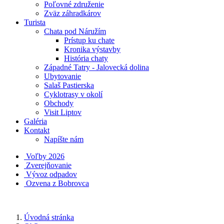
Poľovné združenie
Zväz záhradkárov
Turista
Chata pod Náružím
Prístup ku chate
Kronika výstavby
História chaty
Západné Tatry - Jalovecká dolina
Ubytovanie
Salaš Pastierska
Cyklotrasy v okolí
Obchody
Visit Liptov
Galéria
Kontakt
Napíšte nám
Voľby 2026
Zverejňovanie
Vývoz odpadov
Ozvena z Bobrovca
Úvodná stránka