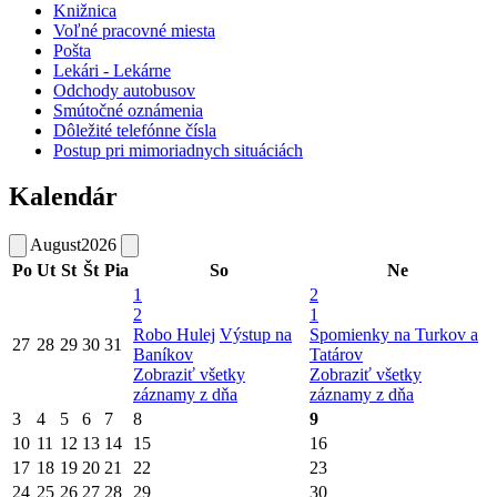
Knižnica
Voľné pracovné miesta
Pošta
Lekári - Lekárne
Odchody autobusov
Smútočné oznámenia
Dôležité telefónne čísla
Postup pri mimoriadnych situáciách
Kalendár
August
2026
Po
Ut
St
Št
Pia
So
Ne
1
2
2
1
Robo Hulej
Výstup na
Spomienky na Turkov a
27
28
29
30
31
Baníkov
Tatárov
Zobraziť všetky
Zobraziť všetky
záznamy z dňa
záznamy z dňa
3
4
5
6
7
8
9
10
11
12
13
14
15
16
17
18
19
20
21
22
23
24
25
26
27
28
29
30