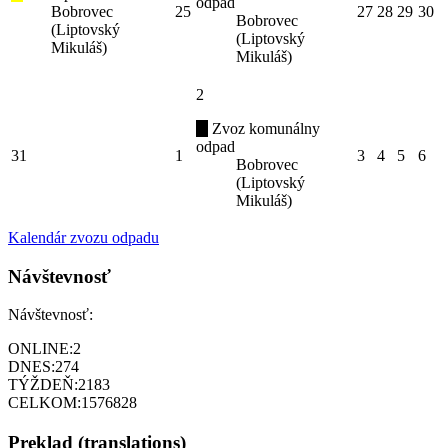
odpad
Bobrovec
25
27
28
29
30
Bobrovec
(Liptovský
(Liptovský
Mikuláš)
Mikuláš)
2
Zvoz komunálny
odpad
31
1
3
4
5
6
Bobrovec
(Liptovský
Mikuláš)
Kalendár zvozu odpadu
Návštevnosť
Návštevnosť:
ONLINE:
2
DNES:
274
TÝŽDEŇ:
2183
CELKOM:
1576828
Preklad (translations)