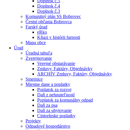
Doplnok č.5
Doplnok č.4
Doplnok č.3
Komunitný plán SS Bobrovec
Čestní občania Bobrovca
Farský úrad
eRko
Kňazi v histórii farnosti
Mapa obce
Úrad
Úradná tabuľa
Zverejnovanie
Verejné obstarávanie
Zmluvy, Faktúry, Objednávky
ARCHÍV Zmluvy, Faktúry, Objednávky
Smernice
Miestne dane a poplatky
Poplatok za rozvoj
Daň z nehnuteľností
Poplatok za komunálny odpad
Daň za psa
Daň za ubytovanie
Cintorínske poplatky
Projekty
Odpadové hospodárstvo