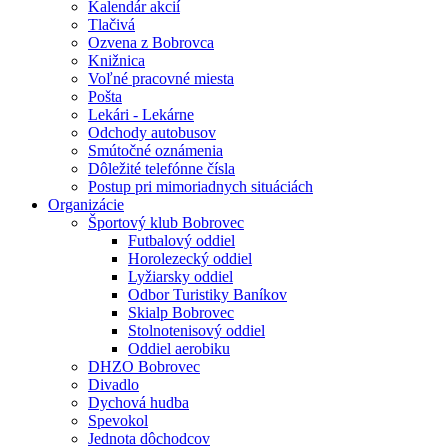
Kalendár akcií
Tlačivá
Ozvena z Bobrovca
Knižnica
Voľné pracovné miesta
Pošta
Lekári - Lekárne
Odchody autobusov
Smútočné oznámenia
Dôležité telefónne čísla
Postup pri mimoriadnych situáciách
Organizácie
Športový klub Bobrovec
Futbalový oddiel
Horolezecký oddiel
Lyžiarsky oddiel
Odbor Turistiky Baníkov
Skialp Bobrovec
Stolnotenisový oddiel
Oddiel aerobiku
DHZO Bobrovec
Divadlo
Dychová hudba
Spevokol
Jednota dôchodcov