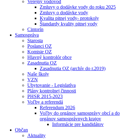
Verejný vodovod
Zmluvy o dodávke vody do roku 2025
Zmluvy o dodávke vody
Kvalita pitnej vody- protokoly
Štandardy kvality pitnej vody
Cintorín
Samospráva
Starosta
Poslanci OZ
Komisie OZ
Hlavný kontrolór obce
Zasadnutia OZ
Zasadnutia OZ (archív do r.2019)
Naše školy
VZN
Ubytovanie - Legislatíva
Plány kontrolnej činnosti
PHSR 2015-2023
Voľby a referendá
Referendum 2026
Voľby do orgánov samosprávy obcí a do
orgánov samosprávnych krajov
Informácie pre kandidátov
Občan
Aktuality