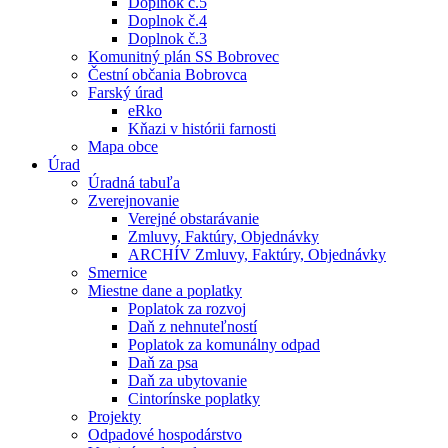
Doplnok č.5
Doplnok č.4
Doplnok č.3
Komunitný plán SS Bobrovec
Čestní občania Bobrovca
Farský úrad
eRko
Kňazi v histórii farnosti
Mapa obce
Úrad
Úradná tabuľa
Zverejnovanie
Verejné obstarávanie
Zmluvy, Faktúry, Objednávky
ARCHÍV Zmluvy, Faktúry, Objednávky
Smernice
Miestne dane a poplatky
Poplatok za rozvoj
Daň z nehnuteľností
Poplatok za komunálny odpad
Daň za psa
Daň za ubytovanie
Cintorínske poplatky
Projekty
Odpadové hospodárstvo