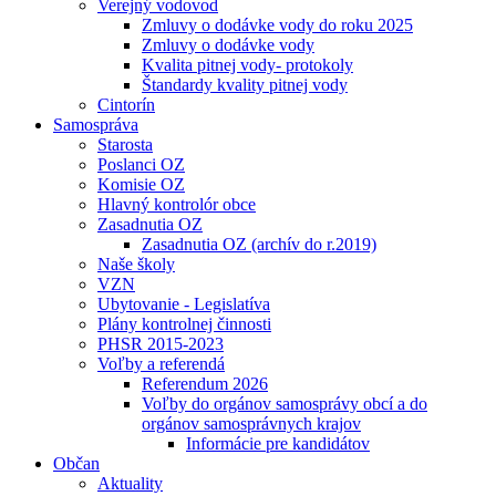
Verejný vodovod
Zmluvy o dodávke vody do roku 2025
Zmluvy o dodávke vody
Kvalita pitnej vody- protokoly
Štandardy kvality pitnej vody
Cintorín
Samospráva
Starosta
Poslanci OZ
Komisie OZ
Hlavný kontrolór obce
Zasadnutia OZ
Zasadnutia OZ (archív do r.2019)
Naše školy
VZN
Ubytovanie - Legislatíva
Plány kontrolnej činnosti
PHSR 2015-2023
Voľby a referendá
Referendum 2026
Voľby do orgánov samosprávy obcí a do
orgánov samosprávnych krajov
Informácie pre kandidátov
Občan
Aktuality