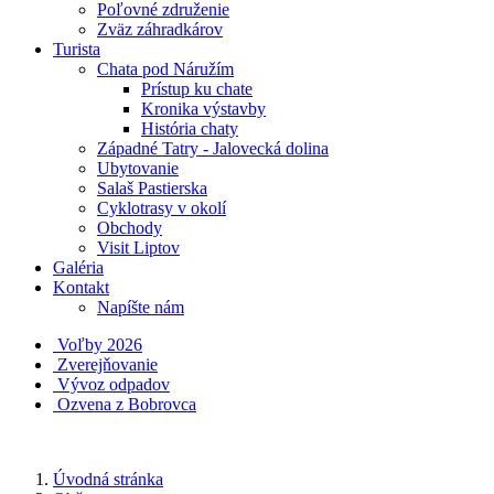
Poľovné združenie
Zväz záhradkárov
Turista
Chata pod Náružím
Prístup ku chate
Kronika výstavby
História chaty
Západné Tatry - Jalovecká dolina
Ubytovanie
Salaš Pastierska
Cyklotrasy v okolí
Obchody
Visit Liptov
Galéria
Kontakt
Napíšte nám
Voľby 2026
Zverejňovanie
Vývoz odpadov
Ozvena z Bobrovca
Úvodná stránka