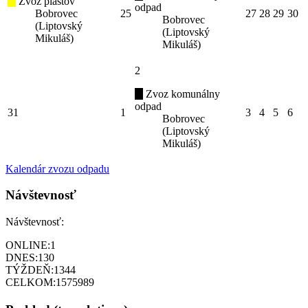
Zvoz plastov
odpad
Bobrovec
25
27
28
29
30
Bobrovec
(Liptovský
(Liptovský
Mikuláš)
Mikuláš)
2
Zvoz komunálny
odpad
31
1
3
4
5
6
Bobrovec
(Liptovský
Mikuláš)
Kalendár zvozu odpadu
Návštevnosť
Návštevnosť:
ONLINE:
1
DNES:
130
TÝŽDEŇ:
1344
CELKOM:
1575989