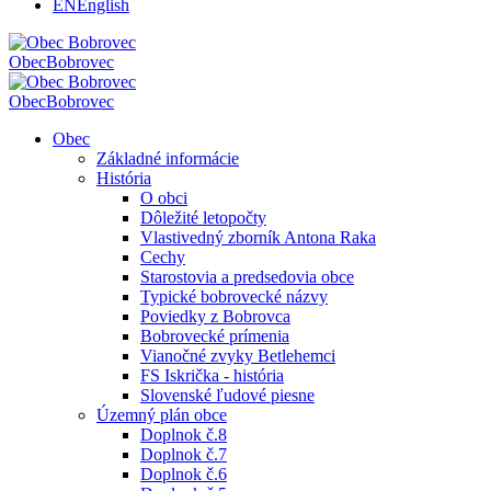
EN
English
Obec
Bobrovec
Obec
Bobrovec
Obec
Základné informácie
História
O obci
Dôležité letopočty
Vlastivedný zborník Antona Raka
Cechy
Starostovia a predsedovia obce
Typické bobrovecké názvy
Poviedky z Bobrovca
Bobrovecké prímenia
Vianočné zvyky Betlehemci
FS Iskrička - história
Slovenské ľudové piesne
Územný plán obce
Doplnok č.8
Doplnok č.7
Doplnok č.6