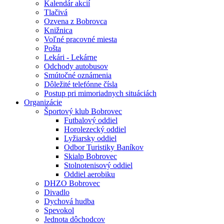
Kalendár akcií
Tlačivá
Ozvena z Bobrovca
Knižnica
Voľné pracovné miesta
Pošta
Lekári - Lekárne
Odchody autobusov
Smútočné oznámenia
Dôležité telefónne čísla
Postup pri mimoriadnych situáciách
Organizácie
Športový klub Bobrovec
Futbalový oddiel
Horolezecký oddiel
Lyžiarsky oddiel
Odbor Turistiky Baníkov
Skialp Bobrovec
Stolnotenisový oddiel
Oddiel aerobiku
DHZO Bobrovec
Divadlo
Dychová hudba
Spevokol
Jednota dôchodcov