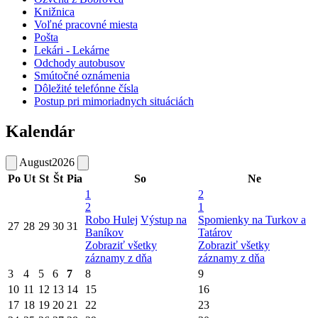
Knižnica
Voľné pracovné miesta
Pošta
Lekári - Lekárne
Odchody autobusov
Smútočné oznámenia
Dôležité telefónne čísla
Postup pri mimoriadnych situáciách
Kalendár
August
2026
Po
Ut
St
Št
Pia
So
Ne
1
2
2
1
Robo Hulej
Výstup na
Spomienky na Turkov a
27
28
29
30
31
Baníkov
Tatárov
Zobraziť všetky
Zobraziť všetky
záznamy z dňa
záznamy z dňa
3
4
5
6
7
8
9
10
11
12
13
14
15
16
17
18
19
20
21
22
23