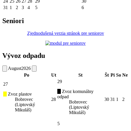
24
25
26
27
28
29
30
31
1
2
3
4
5
6
Seniori
Zjednodušená verzia stránok pre seniorov
Vývoz odpadu
August
2026
Po
Ut
St
Št
Pi
So
Ne
29
27
Zvoz komunálny
Zvoz plastov
odpad
Bobrovec
28
30
31
1
2
Bobrovec
(Liptovský
(Liptovský
Mikuláš)
Mikuláš)
5