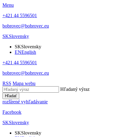
Menu
+421 44 5596501
bobrovec@bobrovec.eu
SK
Slovensky
SK
Slovensky
EN
English
+421 44 5596501
bobrovec@bobrovec.eu
RSS
Mapa webu
Hľadaný výraz
Hľadať
rozšírené vyhľadávanie
Facebook
SK
Slovensky
SK
Slovensky