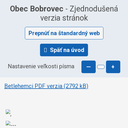
Obec Bobrovec
- Zjednodušená
verzia stránok
Prepnúť na štandardný web
Späť na úvod
Nastavenie veľkosti písma
—
+
Betlehemci PDF verzia (2792 kB)