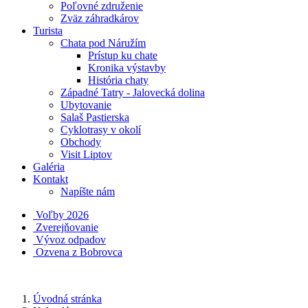
Poľovné združenie
Zväz záhradkárov
Turista
Chata pod Náružím
Prístup ku chate
Kronika výstavby
História chaty
Západné Tatry - Jalovecká dolina
Ubytovanie
Salaš Pastierska
Cyklotrasy v okolí
Obchody
Visit Liptov
Galéria
Kontakt
Napíšte nám
Voľby 2026
Zverejňovanie
Vývoz odpadov
Ozvena z Bobrovca
Úvodná stránka