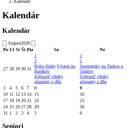
Kalendár
Kalendár
Kalendár
August
2026
Po
Ut
St
Št
Pia
So
Ne
1
2
2
1
Robo Hulej
Výstup na
Spomienky na Turkov a
27
28
29
30
31
Baníkov
Tatárov
Zobraziť všetky
Zobraziť všetky
záznamy z dňa
záznamy z dňa
3
4
5
6
7
8
9
10
11
12
13
14
15
16
17
18
19
20
21
22
23
24
25
26
27
28
29
30
31
1
2
3
4
5
6
Seniori