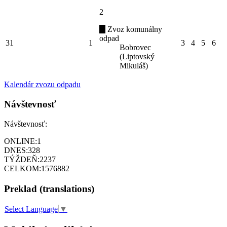
2
Zvoz komunálny
odpad
31
1
3
4
5
6
Bobrovec
(Liptovský
Mikuláš)
Kalendár zvozu odpadu
Návštevnosť
Návštevnosť:
ONLINE:
1
DNES:
328
TÝŽDEŇ:
2237
CELKOM:
1576882
Preklad (translations)
Select Language
▼