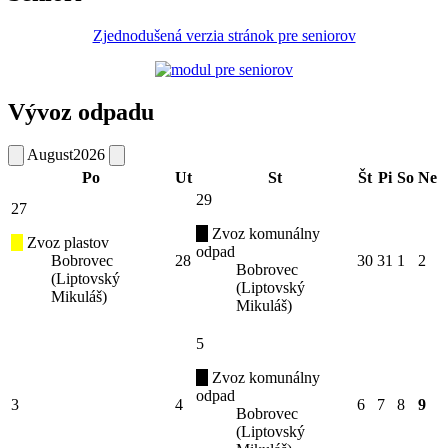
Zjednodušená verzia stránok pre seniorov
Vývoz odpadu
August
2026
Po
Ut
St
Št
Pi
So
Ne
29
27
Zvoz komunálny
Zvoz plastov
odpad
Bobrovec
28
30
31
1
2
Bobrovec
(Liptovský
(Liptovský
Mikuláš)
Mikuláš)
5
Zvoz komunálny
odpad
3
4
6
7
8
9
Bobrovec
(Liptovský