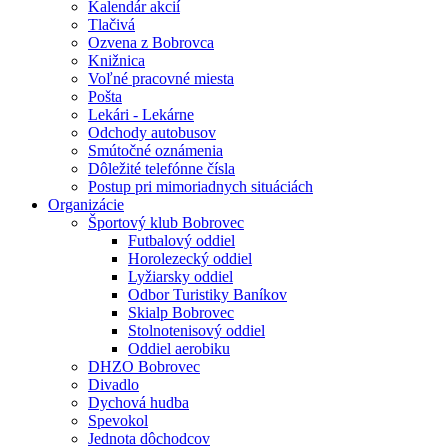
Kalendár akcií
Tlačivá
Ozvena z Bobrovca
Knižnica
Voľné pracovné miesta
Pošta
Lekári - Lekárne
Odchody autobusov
Smútočné oznámenia
Dôležité telefónne čísla
Postup pri mimoriadnych situáciách
Organizácie
Športový klub Bobrovec
Futbalový oddiel
Horolezecký oddiel
Lyžiarsky oddiel
Odbor Turistiky Baníkov
Skialp Bobrovec
Stolnotenisový oddiel
Oddiel aerobiku
DHZO Bobrovec
Divadlo
Dychová hudba
Spevokol
Jednota dôchodcov