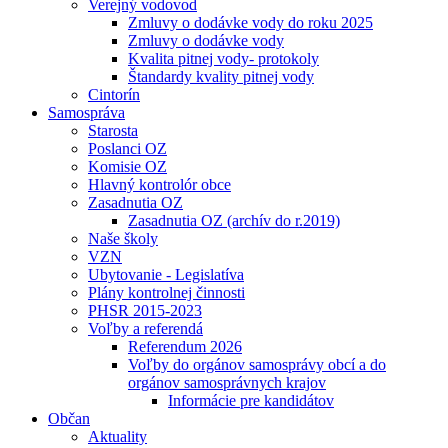
Verejný vodovod
Zmluvy o dodávke vody do roku 2025
Zmluvy o dodávke vody
Kvalita pitnej vody- protokoly
Štandardy kvality pitnej vody
Cintorín
Samospráva
Starosta
Poslanci OZ
Komisie OZ
Hlavný kontrolór obce
Zasadnutia OZ
Zasadnutia OZ (archív do r.2019)
Naše školy
VZN
Ubytovanie - Legislatíva
Plány kontrolnej činnosti
PHSR 2015-2023
Voľby a referendá
Referendum 2026
Voľby do orgánov samosprávy obcí a do
orgánov samosprávnych krajov
Informácie pre kandidátov
Občan
Aktuality