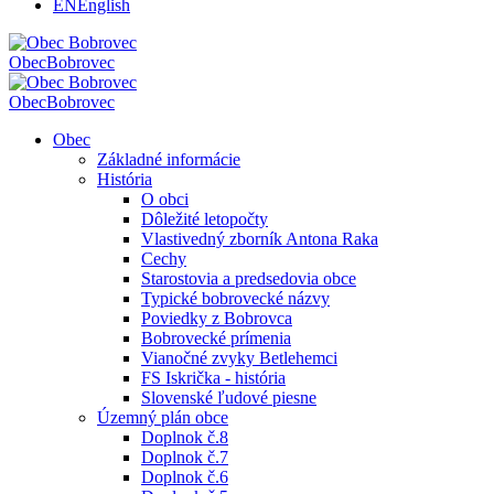
EN
English
Obec
Bobrovec
Obec
Bobrovec
Obec
Základné informácie
História
O obci
Dôležité letopočty
Vlastivedný zborník Antona Raka
Cechy
Starostovia a predsedovia obce
Typické bobrovecké názvy
Poviedky z Bobrovca
Bobrovecké prímenia
Vianočné zvyky Betlehemci
FS Iskrička - história
Slovenské ľudové piesne
Územný plán obce
Doplnok č.8
Doplnok č.7
Doplnok č.6