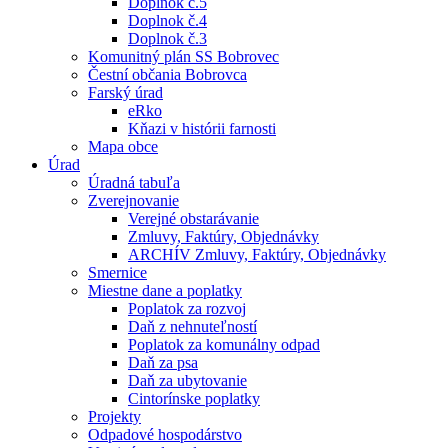
Doplnok č.5
Doplnok č.4
Doplnok č.3
Komunitný plán SS Bobrovec
Čestní občania Bobrovca
Farský úrad
eRko
Kňazi v histórii farnosti
Mapa obce
Úrad
Úradná tabuľa
Zverejnovanie
Verejné obstarávanie
Zmluvy, Faktúry, Objednávky
ARCHÍV Zmluvy, Faktúry, Objednávky
Smernice
Miestne dane a poplatky
Poplatok za rozvoj
Daň z nehnuteľností
Poplatok za komunálny odpad
Daň za psa
Daň za ubytovanie
Cintorínske poplatky
Projekty
Odpadové hospodárstvo