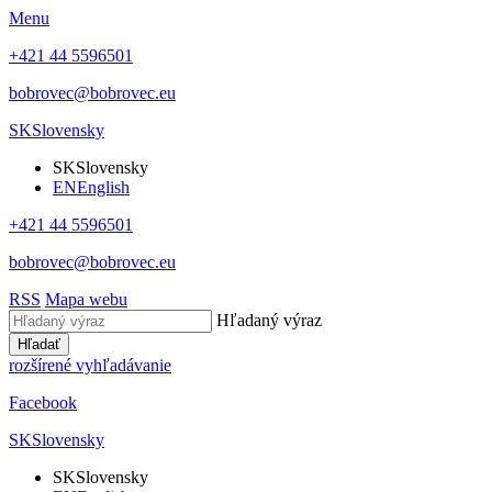
Menu
+421 44 5596501
bobrovec@bobrovec.eu
SK
Slovensky
SK
Slovensky
EN
English
+421 44 5596501
bobrovec@bobrovec.eu
RSS
Mapa webu
Hľadaný výraz
Hľadať
rozšírené vyhľadávanie
Facebook
SK
Slovensky
SK
Slovensky