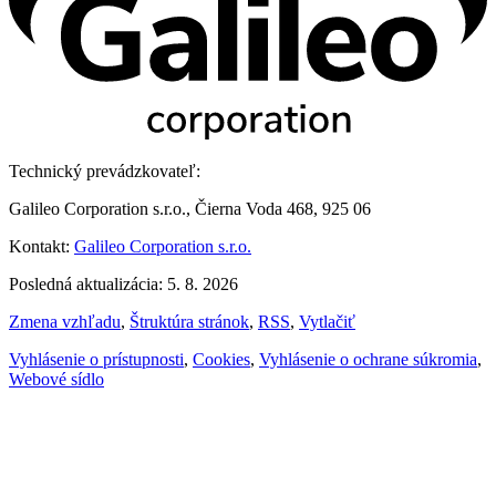
Technický prevádzkovateľ:
Galileo Corporation s.r.o., Čierna Voda 468, 925 06
Kontakt:
Galileo Corporation s.r.o.
Posledná aktualizácia: 5. 8. 2026
Zmena vzhľadu
,
Štruktúra stránok
,
RSS
,
Vytlačiť
Vyhlásenie o prístupnosti
,
Cookies
,
Vyhlásenie o ochrane súkromia
,
Webové sídlo