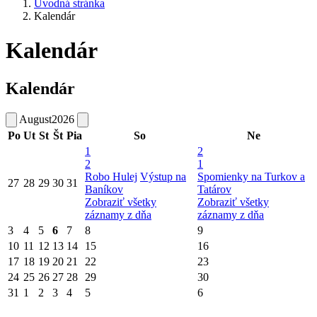
Úvodná stránka
Kalendár
Kalendár
Kalendár
August
2026
Po
Ut
St
Št
Pia
So
Ne
1
2
2
1
Robo Hulej
Výstup na
Spomienky na Turkov a
27
28
29
30
31
Baníkov
Tatárov
Zobraziť všetky
Zobraziť všetky
záznamy z dňa
záznamy z dňa
3
4
5
6
7
8
9
10
11
12
13
14
15
16
17
18
19
20
21
22
23
24
25
26
27
28
29
30
31
1
2
3
4
5
6