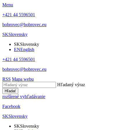
Menu
+421 44 5596501
bobrovec@bobrovec.eu
SK
Slovensky
SK
Slovensky
EN
English
+421 44 5596501
bobrovec@bobrovec.eu
RSS
Mapa webu
Hľadaný výraz
Hľadať
rozšírené vyhľadávanie
Facebook
SK
Slovensky
SK
Slovensky