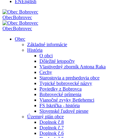
EN
English
Obec
Bobrovec
Obec
Bobrovec
Obec
Základné informácie
História
O obci
Dôležité letopočty
Vlastivedný zborník Antona Raka
Cechy
Starostovia a predsedovia obce
Typické bobrovecké názvy
Poviedky z Bobrovca
Bobrovecké prímenia
Vianočné zvyky Betlehemci
FS Iskrička - história
Slovenské ľudové piesne
Územný plán obce
Doplnok č.8
Doplnok č.7
Doplnok č.6