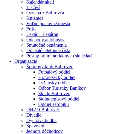
Kalendár akcií
Tlačivá
Ozvena z Bobrovca
Knižnica
Voľné pracovné miesta
Pošta
Lekári - Lekárne
Odchody autobusov
Smútočné oznámenia
Dôležité telefónne čísla
Postup pri mimoriadnych situáciách
Organizácie
Športový klub Bobrovec
Futbalový oddiel
Horolezecký oddiel
Lyžiarsky oddiel
Odbor Turistiky Baníkov
Skialp Bobrovec
Stolnotenisový oddiel
Oddiel aerobiku
DHZO Bobrovec
Divadlo
Dychová hudba
Spevokol
Jednota dôchodcov