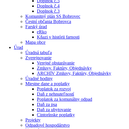
Doplnok č.5
Doplnok č.4
Doplnok č.3
Komunitný plán SS Bobrovec
Čestní občania Bobrovca
Farský úrad
eRko
Kňazi v histórii farnosti
Mapa obce
Úrad
Úradná tabuľa
Zverejnovanie
Verejné obstarávanie
Zmluvy, Faktúry, Objednávky
ARCHÍV Zmluvy, Faktúry, Objednávky
Úradné hodiny
Miestne dane a poplatky
Poplatok za rozvoj
Daň z nehnuteľností
Poplatok za komunálny odpad
Daň za psa
Daň za ubytovanie
Cintorínske poplatky
Projekty
Odpadové hospodárstvo