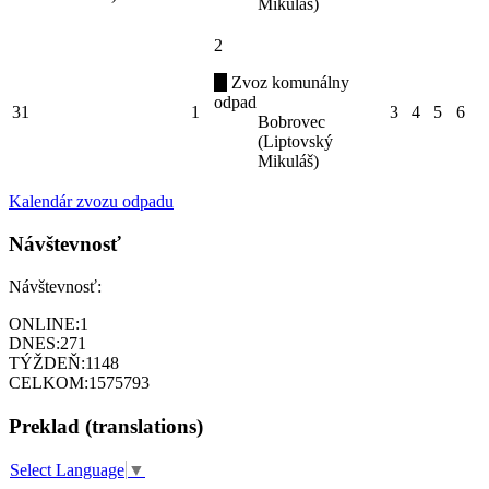
Mikuláš)
2
Zvoz komunálny
odpad
31
1
3
4
5
6
Bobrovec
(Liptovský
Mikuláš)
Kalendár zvozu odpadu
Návštevnosť
Návštevnosť:
ONLINE:
1
DNES:
271
TÝŽDEŇ:
1148
CELKOM:
1575793
Preklad (translations)
Select Language
▼