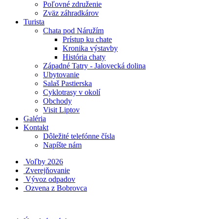
Poľovné združenie
Zväz záhradkárov
Turista
Chata pod Náružím
Prístup ku chate
Kronika výstavby
História chaty
Západné Tatry - Jalovecká dolina
Ubytovanie
Salaš Pastierska
Cyklotrasy v okolí
Obchody
Visit Liptov
Galéria
Kontakt
Dôležité telefónne čísla
Napíšte nám
Voľby 2026
Zverejňovanie
Vývoz odpadov
Ozvena z Bobrovca