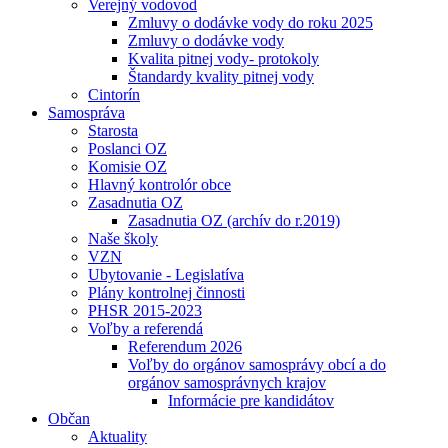
Verejný vodovod
Zmluvy o dodávke vody do roku 2025
Zmluvy o dodávke vody
Kvalita pitnej vody- protokoly
Štandardy kvality pitnej vody
Cintorín
Samospráva
Starosta
Poslanci OZ
Komisie OZ
Hlavný kontrolór obce
Zasadnutia OZ
Zasadnutia OZ (archív do r.2019)
Naše školy
VZN
Ubytovanie - Legislatíva
Plány kontrolnej činnosti
PHSR 2015-2023
Voľby a referendá
Referendum 2026
Voľby do orgánov samosprávy obcí a do
orgánov samosprávnych krajov
Informácie pre kandidátov
Občan
Aktuality