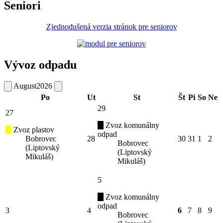
Seniori
Zjednodušená verzia stránok pre seniorov
Vývoz odpadu
August
2026
Po
Ut
St
Št
Pi
So
Ne
29
27
Zvoz komunálny
Zvoz plastov
odpad
Bobrovec
28
30
31
1
2
Bobrovec
(Liptovský
(Liptovský
Mikuláš)
Mikuláš)
5
Zvoz komunálny
odpad
3
4
6
7
8
9
Bobrovec