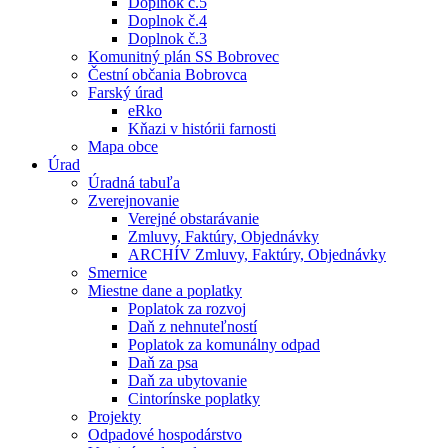
Doplnok č.5
Doplnok č.4
Doplnok č.3
Komunitný plán SS Bobrovec
Čestní občania Bobrovca
Farský úrad
eRko
Kňazi v histórii farnosti
Mapa obce
Úrad
Úradná tabuľa
Zverejnovanie
Verejné obstarávanie
Zmluvy, Faktúry, Objednávky
ARCHÍV Zmluvy, Faktúry, Objednávky
Smernice
Miestne dane a poplatky
Poplatok za rozvoj
Daň z nehnuteľností
Poplatok za komunálny odpad
Daň za psa
Daň za ubytovanie
Cintorínske poplatky
Projekty
Odpadové hospodárstvo