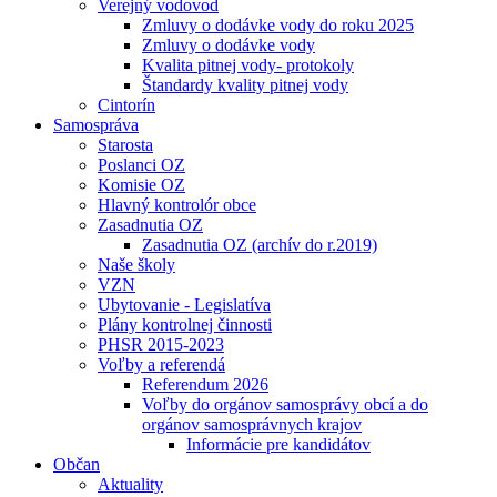
Verejný vodovod
Zmluvy o dodávke vody do roku 2025
Zmluvy o dodávke vody
Kvalita pitnej vody- protokoly
Štandardy kvality pitnej vody
Cintorín
Samospráva
Starosta
Poslanci OZ
Komisie OZ
Hlavný kontrolór obce
Zasadnutia OZ
Zasadnutia OZ (archív do r.2019)
Naše školy
VZN
Ubytovanie - Legislatíva
Plány kontrolnej činnosti
PHSR 2015-2023
Voľby a referendá
Referendum 2026
Voľby do orgánov samosprávy obcí a do
orgánov samosprávnych krajov
Informácie pre kandidátov
Občan
Aktuality