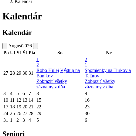
Kalendár
Kalendár
Kalendár
August
2026
Po
Ut
St
Št
Pia
So
Ne
1
2
2
1
Robo Hulej
Výstup na
Spomienky na Turkov a
27
28
29
30
31
Baníkov
Tatárov
Zobraziť všetky
Zobraziť všetky
záznamy z dňa
záznamy z dňa
3
4
5
6
7
8
9
10
11
12
13
14
15
16
17
18
19
20
21
22
23
24
25
26
27
28
29
30
31
1
2
3
4
5
6
Seniori