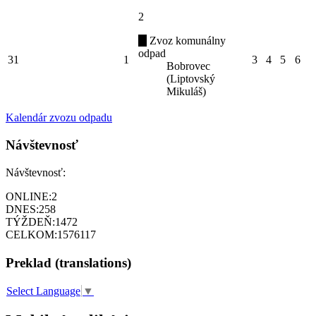
2
Zvoz komunálny
odpad
31
1
3
4
5
6
Bobrovec
(Liptovský
Mikuláš)
Kalendár zvozu odpadu
Návštevnosť
Návštevnosť:
ONLINE:
2
DNES:
258
TÝŽDEŇ:
1472
CELKOM:
1576117
Preklad (translations)
Select Language
▼