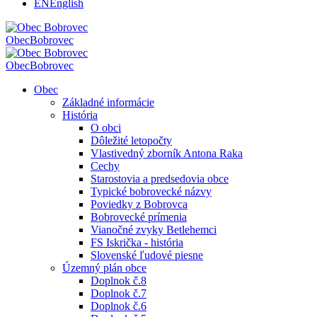
EN
English
Obec
Bobrovec
Obec
Bobrovec
Obec
Základné informácie
História
O obci
Dôležité letopočty
Vlastivedný zborník Antona Raka
Cechy
Starostovia a predsedovia obce
Typické bobrovecké názvy
Poviedky z Bobrovca
Bobrovecké prímenia
Vianočné zvyky Betlehemci
FS Iskrička - história
Slovenské ľudové piesne
Územný plán obce
Doplnok č.8
Doplnok č.7
Doplnok č.6