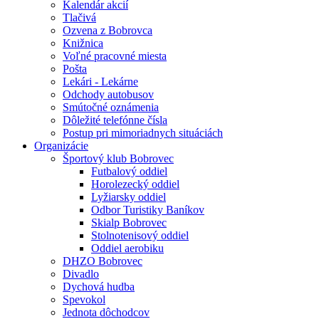
Kalendár akcií
Tlačivá
Ozvena z Bobrovca
Knižnica
Voľné pracovné miesta
Pošta
Lekári - Lekárne
Odchody autobusov
Smútočné oznámenia
Dôležité telefónne čísla
Postup pri mimoriadnych situáciách
Organizácie
Športový klub Bobrovec
Futbalový oddiel
Horolezecký oddiel
Lyžiarsky oddiel
Odbor Turistiky Baníkov
Skialp Bobrovec
Stolnotenisový oddiel
Oddiel aerobiku
DHZO Bobrovec
Divadlo
Dychová hudba
Spevokol
Jednota dôchodcov