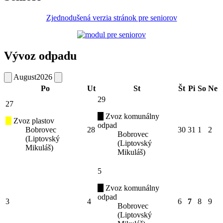
Zjednodušená verzia stránok pre seniorov
Vývoz odpadu
August
2026
Po
Ut
St
Št
Pi
So
Ne
29
27
Zvoz komunálny
Zvoz plastov
odpad
Bobrovec
28
30
31
1
2
Bobrovec
(Liptovský
(Liptovský
Mikuláš)
Mikuláš)
5
Zvoz komunálny
odpad
3
4
6
7
8
9
Bobrovec
(Liptovský