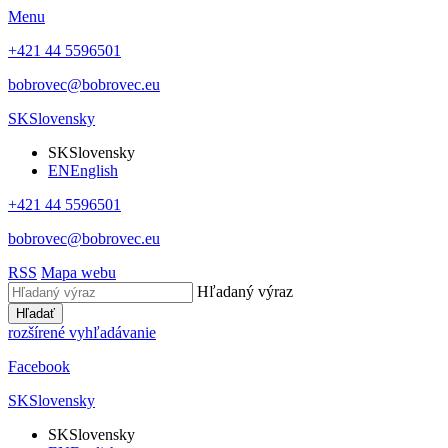
Menu
+421 44 5596501
bobrovec@bobrovec.eu
SK
Slovensky
SK
Slovensky
EN
English
+421 44 5596501
bobrovec@bobrovec.eu
RSS
Mapa webu
Hľadaný výraz
Hľadať
rozšírené vyhľadávanie
Facebook
SK
Slovensky
SK
Slovensky