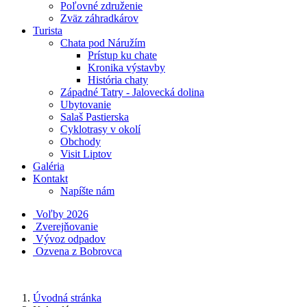
Poľovné združenie
Zväz záhradkárov
Turista
Chata pod Náružím
Prístup ku chate
Kronika výstavby
História chaty
Západné Tatry - Jalovecká dolina
Ubytovanie
Salaš Pastierska
Cyklotrasy v okolí
Obchody
Visit Liptov
Galéria
Kontakt
Napíšte nám
Voľby 2026
Zverejňovanie
Vývoz odpadov
Ozvena z Bobrovca
Úvodná stránka