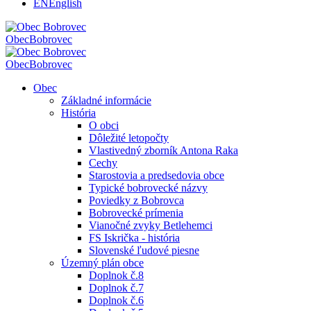
EN
English
Obec
Bobrovec
Obec
Bobrovec
Obec
Základné informácie
História
O obci
Dôležité letopočty
Vlastivedný zborník Antona Raka
Cechy
Starostovia a predsedovia obce
Typické bobrovecké názvy
Poviedky z Bobrovca
Bobrovecké prímenia
Vianočné zvyky Betlehemci
FS Iskrička - história
Slovenské ľudové piesne
Územný plán obce
Doplnok č.8
Doplnok č.7
Doplnok č.6