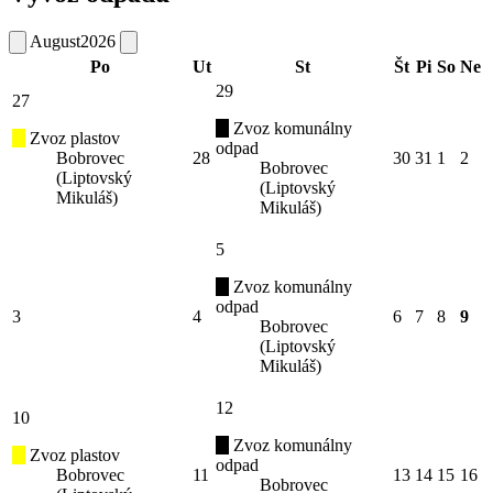
August
2026
Po
Ut
St
Št
Pi
So
Ne
29
27
Zvoz komunálny
Zvoz plastov
odpad
Bobrovec
28
30
31
1
2
Bobrovec
(Liptovský
(Liptovský
Mikuláš)
Mikuláš)
5
Zvoz komunálny
odpad
3
4
6
7
8
9
Bobrovec
(Liptovský
Mikuláš)
12
10
Zvoz komunálny
Zvoz plastov
odpad
Bobrovec
11
13
14
15
16
Bobrovec