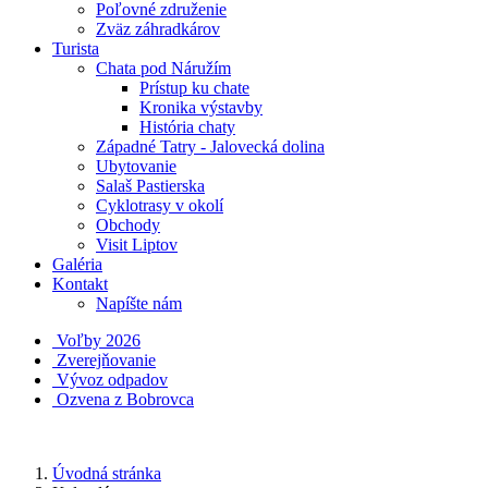
Poľovné združenie
Zväz záhradkárov
Turista
Chata pod Náružím
Prístup ku chate
Kronika výstavby
História chaty
Západné Tatry - Jalovecká dolina
Ubytovanie
Salaš Pastierska
Cyklotrasy v okolí
Obchody
Visit Liptov
Galéria
Kontakt
Napíšte nám
Voľby 2026
Zverejňovanie
Vývoz odpadov
Ozvena z Bobrovca
Úvodná stránka