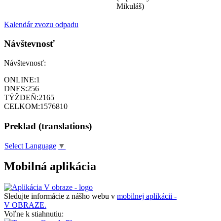
Mikuláš)
Kalendár zvozu odpadu
Návštevnosť
Návštevnosť:
ONLINE:
1
DNES:
256
TÝŽDEŇ:
2165
CELKOM:
1576810
Preklad (translations)
Select Language
▼
Mobilná aplikácia
Sledujte informácie z nášho webu v
mobilnej aplikácii -
V OBRAZE.
Voľne k stiahnutiu: