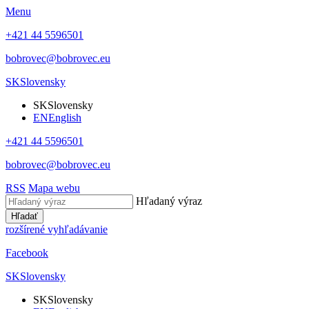
Menu
+421 44 5596501
bobrovec@bobrovec.eu
SK
Slovensky
SK
Slovensky
EN
English
+421 44 5596501
bobrovec@bobrovec.eu
RSS
Mapa webu
Hľadaný výraz
Hľadať
rozšírené vyhľadávanie
Facebook
SK
Slovensky
SK
Slovensky