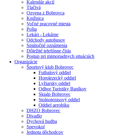
Kalendár akcií
Tlačivá
Ozvena z Bobrovca
Knižnica
Voľné pracovné miesta
Pošta
Lekári - Lekárne
Odchody autobusov
Smútočné oznámenia
Dôležité telefónne čísla
Postup pri mimoriadnych situáciách
Organizácie
Športový klub Bobrovec
Futbalový oddiel
Horolezecký oddiel
Lyžiarsky oddiel
Odbor Turistiky Baníkov
Skialp Bobrovec
Stolnotenisový oddiel
Oddiel aerobiku
DHZO Bobrovec
Divadlo
Dychová hudba
Spevokol
Jednota dôchodcov