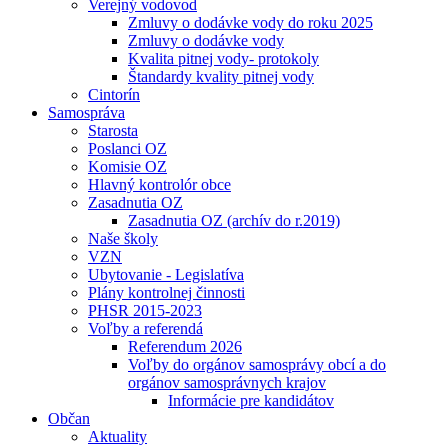
Verejný vodovod
Zmluvy o dodávke vody do roku 2025
Zmluvy o dodávke vody
Kvalita pitnej vody- protokoly
Štandardy kvality pitnej vody
Cintorín
Samospráva
Starosta
Poslanci OZ
Komisie OZ
Hlavný kontrolór obce
Zasadnutia OZ
Zasadnutia OZ (archív do r.2019)
Naše školy
VZN
Ubytovanie - Legislatíva
Plány kontrolnej činnosti
PHSR 2015-2023
Voľby a referendá
Referendum 2026
Voľby do orgánov samosprávy obcí a do
orgánov samosprávnych krajov
Informácie pre kandidátov
Občan
Aktuality