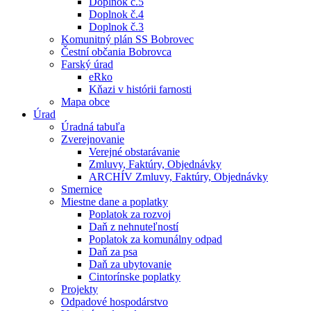
Doplnok č.5
Doplnok č.4
Doplnok č.3
Komunitný plán SS Bobrovec
Čestní občania Bobrovca
Farský úrad
eRko
Kňazi v histórii farnosti
Mapa obce
Úrad
Úradná tabuľa
Zverejnovanie
Verejné obstarávanie
Zmluvy, Faktúry, Objednávky
ARCHÍV Zmluvy, Faktúry, Objednávky
Smernice
Miestne dane a poplatky
Poplatok za rozvoj
Daň z nehnuteľností
Poplatok za komunálny odpad
Daň za psa
Daň za ubytovanie
Cintorínske poplatky
Projekty
Odpadové hospodárstvo