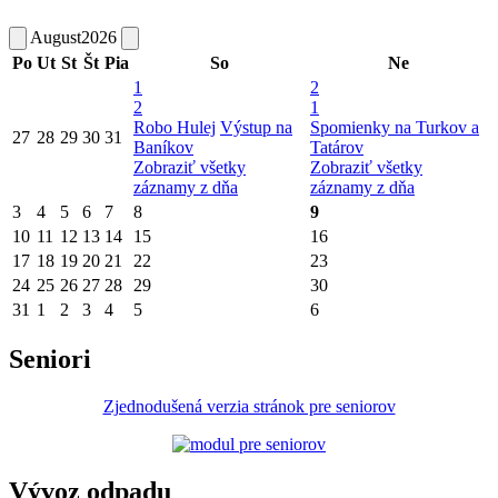
August
2026
Po
Ut
St
Št
Pia
So
Ne
1
2
2
1
Robo Hulej
Výstup na
Spomienky na Turkov a
27
28
29
30
31
Baníkov
Tatárov
Zobraziť všetky
Zobraziť všetky
záznamy z dňa
záznamy z dňa
3
4
5
6
7
8
9
10
11
12
13
14
15
16
17
18
19
20
21
22
23
24
25
26
27
28
29
30
31
1
2
3
4
5
6
Seniori
Zjednodušená verzia stránok pre seniorov
Vývoz odpadu