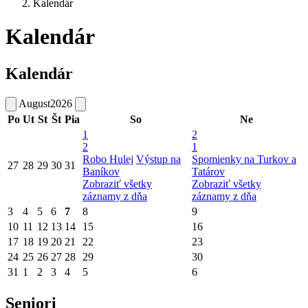
Kalendár
Kalendár
Kalendár
August
2026
Po
Ut
St
Št
Pia
So
Ne
1
2
2
1
Robo Hulej
Výstup na
Spomienky na Turkov a
27
28
29
30
31
Baníkov
Tatárov
Zobraziť všetky
Zobraziť všetky
záznamy z dňa
záznamy z dňa
3
4
5
6
7
8
9
10
11
12
13
14
15
16
17
18
19
20
21
22
23
24
25
26
27
28
29
30
31
1
2
3
4
5
6
Seniori