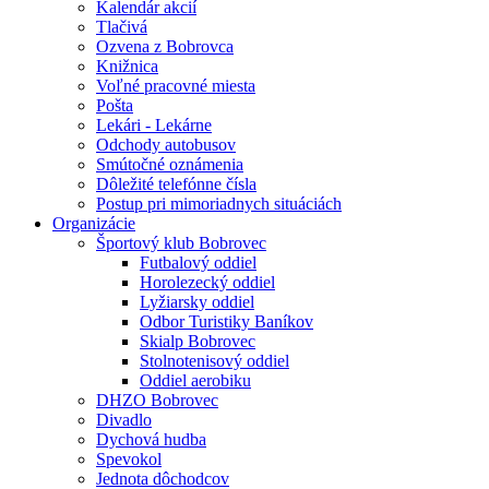
Kalendár akcií
Tlačivá
Ozvena z Bobrovca
Knižnica
Voľné pracovné miesta
Pošta
Lekári - Lekárne
Odchody autobusov
Smútočné oznámenia
Dôležité telefónne čísla
Postup pri mimoriadnych situáciách
Organizácie
Športový klub Bobrovec
Futbalový oddiel
Horolezecký oddiel
Lyžiarsky oddiel
Odbor Turistiky Baníkov
Skialp Bobrovec
Stolnotenisový oddiel
Oddiel aerobiku
DHZO Bobrovec
Divadlo
Dychová hudba
Spevokol
Jednota dôchodcov