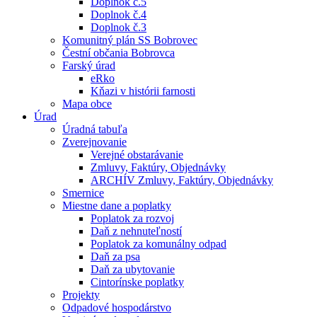
Doplnok č.5
Doplnok č.4
Doplnok č.3
Komunitný plán SS Bobrovec
Čestní občania Bobrovca
Farský úrad
eRko
Kňazi v histórii farnosti
Mapa obce
Úrad
Úradná tabuľa
Zverejnovanie
Verejné obstarávanie
Zmluvy, Faktúry, Objednávky
ARCHÍV Zmluvy, Faktúry, Objednávky
Smernice
Miestne dane a poplatky
Poplatok za rozvoj
Daň z nehnuteľností
Poplatok za komunálny odpad
Daň za psa
Daň za ubytovanie
Cintorínske poplatky
Projekty
Odpadové hospodárstvo