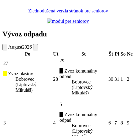
Zjednodušená verzia stránok pre seniorov
Vývoz odpadu
August
2026
Po
Ut
St
Št
Pi
So
Ne
29
27
Zvoz komunálny
Zvoz plastov
odpad
Bobrovec
28
30
31
1
2
Bobrovec
(Liptovský
(Liptovský
Mikuláš)
Mikuláš)
5
Zvoz komunálny
odpad
3
4
6
7
8
9
Bobrovec
(Liptovský