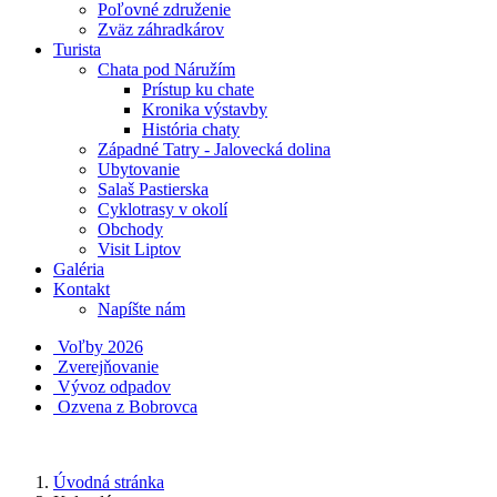
Poľovné združenie
Zväz záhradkárov
Turista
Chata pod Náružím
Prístup ku chate
Kronika výstavby
História chaty
Západné Tatry - Jalovecká dolina
Ubytovanie
Salaš Pastierska
Cyklotrasy v okolí
Obchody
Visit Liptov
Galéria
Kontakt
Napíšte nám
Voľby 2026
Zverejňovanie
Vývoz odpadov
Ozvena z Bobrovca
Úvodná stránka