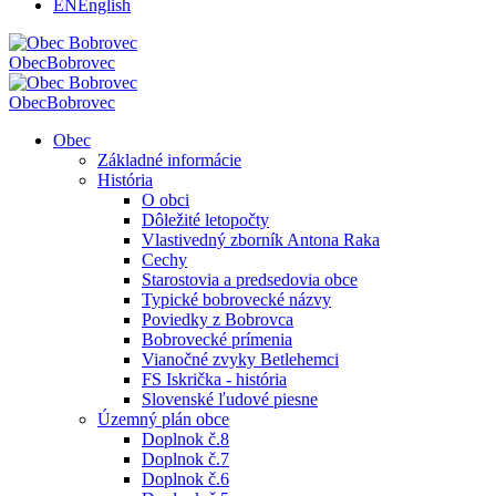
EN
English
Obec
Bobrovec
Obec
Bobrovec
Obec
Základné informácie
História
O obci
Dôležité letopočty
Vlastivedný zborník Antona Raka
Cechy
Starostovia a predsedovia obce
Typické bobrovecké názvy
Poviedky z Bobrovca
Bobrovecké prímenia
Vianočné zvyky Betlehemci
FS Iskrička - história
Slovenské ľudové piesne
Územný plán obce
Doplnok č.8
Doplnok č.7
Doplnok č.6