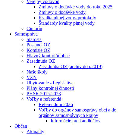
Verejný vodovod
Zmluvy o dodávke vody do roku 2025
Zmluvy o dodávke vody
Kvalita pitnej vody- protokoly
Štandardy kvality pitnej vody
Cintorín
Samospráva
Starosta
Poslanci OZ
Komisie OZ
Hlavný kontrolór obce
Zasadnutia OZ
Zasadnutia OZ (archív do r.2019)
Naše školy
VZN
Ubytovanie - Legislatíva
Plány kontrolnej činnosti
PHSR 2015-2023
Voľby a referendá
Referendum 2026
Voľby do orgánov samosprávy obcí a do
orgánov samosprávnych krajov
Informácie pre kandidátov
Občan
Aktuality