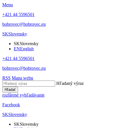
Menu
+421 44 5596501
bobrovec@bobrovec.eu
SK
Slovensky
SK
Slovensky
EN
English
+421 44 5596501
bobrovec@bobrovec.eu
RSS
Mapa webu
Hľadaný výraz
Hľadať
rozšírené vyhľadávanie
Facebook
SK
Slovensky
SK
Slovensky