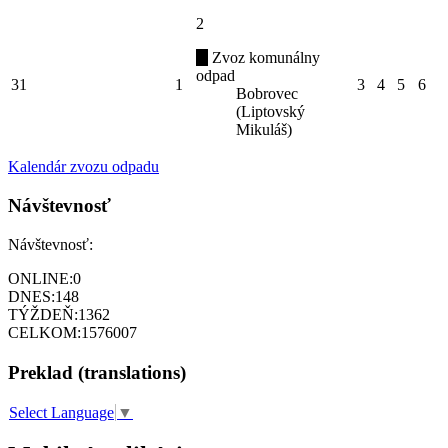
2
Zvoz komunálny
odpad
31
1
3
4
5
6
Bobrovec
(Liptovský
Mikuláš)
Kalendár zvozu odpadu
Návštevnosť
Návštevnosť:
ONLINE:
0
DNES:
148
TÝŽDEŇ:
1362
CELKOM:
1576007
Preklad (translations)
Select Language
▼