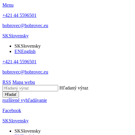
Menu
+421 44 5596501
bobrovec@bobrovec.eu
SK
Slovensky
SK
Slovensky
EN
English
+421 44 5596501
bobrovec@bobrovec.eu
RSS
Mapa webu
Hľadaný výraz
Hľadať
rozšírené vyhľadávanie
Facebook
SK
Slovensky
SK
Slovensky