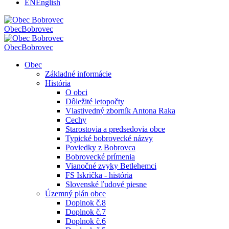
EN
English
Obec
Bobrovec
Obec
Bobrovec
Obec
Základné informácie
História
O obci
Dôležité letopočty
Vlastivedný zborník Antona Raka
Cechy
Starostovia a predsedovia obce
Typické bobrovecké názvy
Poviedky z Bobrovca
Bobrovecké prímenia
Vianočné zvyky Betlehemci
FS Iskrička - história
Slovenské ľudové piesne
Územný plán obce
Doplnok č.8
Doplnok č.7
Doplnok č.6