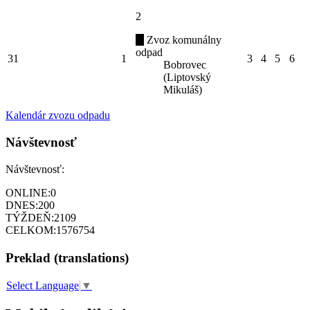
2
Zvoz komunálny
odpad
31
1
3
4
5
6
Bobrovec
(Liptovský
Mikuláš)
Kalendár zvozu odpadu
Návštevnosť
Návštevnosť:
ONLINE:
0
DNES:
200
TÝŽDEŇ:
2109
CELKOM:
1576754
Preklad (translations)
Select Language
▼