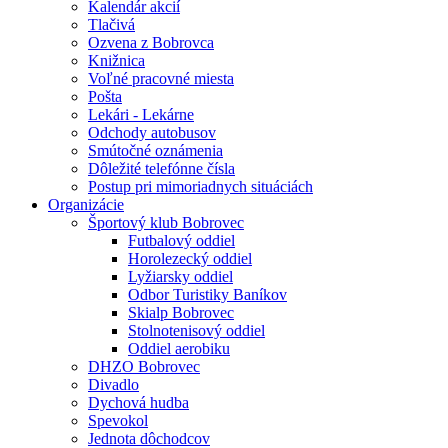
Kalendár akcií
Tlačivá
Ozvena z Bobrovca
Knižnica
Voľné pracovné miesta
Pošta
Lekári - Lekárne
Odchody autobusov
Smútočné oznámenia
Dôležité telefónne čísla
Postup pri mimoriadnych situáciách
Organizácie
Športový klub Bobrovec
Futbalový oddiel
Horolezecký oddiel
Lyžiarsky oddiel
Odbor Turistiky Baníkov
Skialp Bobrovec
Stolnotenisový oddiel
Oddiel aerobiku
DHZO Bobrovec
Divadlo
Dychová hudba
Spevokol
Jednota dôchodcov