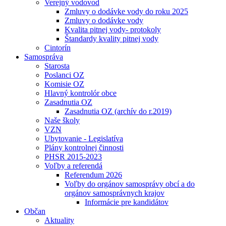
Verejný vodovod
Zmluvy o dodávke vody do roku 2025
Zmluvy o dodávke vody
Kvalita pitnej vody- protokoly
Štandardy kvality pitnej vody
Cintorín
Samospráva
Starosta
Poslanci OZ
Komisie OZ
Hlavný kontrolór obce
Zasadnutia OZ
Zasadnutia OZ (archív do r.2019)
Naše školy
VZN
Ubytovanie - Legislatíva
Plány kontrolnej činnosti
PHSR 2015-2023
Voľby a referendá
Referendum 2026
Voľby do orgánov samosprávy obcí a do
orgánov samosprávnych krajov
Informácie pre kandidátov
Občan
Aktuality