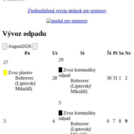
Zjednodušená verzia stránok pre seniorov
Vývoz odpadu
August
2026
Po
Ut
St
Št
Pi
So
Ne
29
27
Zvoz komunálny
Zvoz plastov
odpad
Bobrovec
28
30
31
1
2
Bobrovec
(Liptovský
(Liptovský
Mikuláš)
Mikuláš)
5
Zvoz komunálny
odpad
3
4
6
7
8
9
Bobrovec
(Liptovský