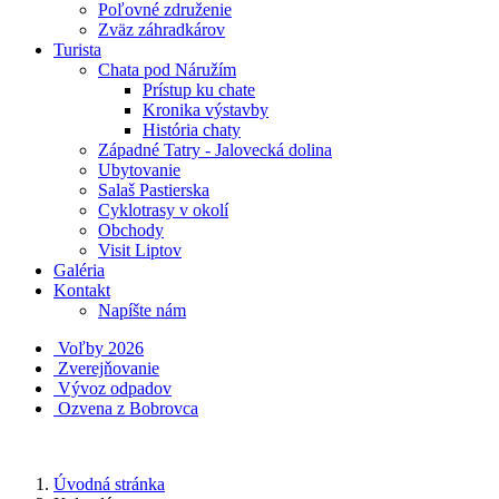
Poľovné združenie
Zväz záhradkárov
Turista
Chata pod Náružím
Prístup ku chate
Kronika výstavby
História chaty
Západné Tatry - Jalovecká dolina
Ubytovanie
Salaš Pastierska
Cyklotrasy v okolí
Obchody
Visit Liptov
Galéria
Kontakt
Napíšte nám
Voľby 2026
Zverejňovanie
Vývoz odpadov
Ozvena z Bobrovca
Úvodná stránka