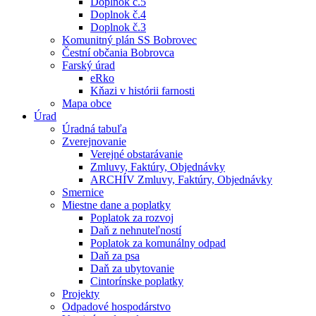
Doplnok č.5
Doplnok č.4
Doplnok č.3
Komunitný plán SS Bobrovec
Čestní občania Bobrovca
Farský úrad
eRko
Kňazi v histórii farnosti
Mapa obce
Úrad
Úradná tabuľa
Zverejnovanie
Verejné obstarávanie
Zmluvy, Faktúry, Objednávky
ARCHÍV Zmluvy, Faktúry, Objednávky
Smernice
Miestne dane a poplatky
Poplatok za rozvoj
Daň z nehnuteľností
Poplatok za komunálny odpad
Daň za psa
Daň za ubytovanie
Cintorínske poplatky
Projekty
Odpadové hospodárstvo