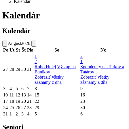
Kalendár
Kalendár
Kalendár
August
2026
Po
Ut
St
Št
Pia
So
Ne
1
2
2
1
Robo Hulej
Výstup na
Spomienky na Turkov a
27
28
29
30
31
Baníkov
Tatárov
Zobraziť všetky
Zobraziť všetky
záznamy z dňa
záznamy z dňa
3
4
5
6
7
8
9
10
11
12
13
14
15
16
17
18
19
20
21
22
23
24
25
26
27
28
29
30
31
1
2
3
4
5
6
Seniori