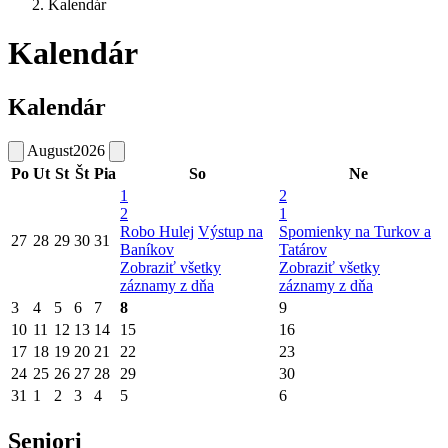
Kalendár
Kalendár
Kalendár
August
2026
Po
Ut
St
Št
Pia
So
Ne
1
2
2
1
Robo Hulej
Výstup na
Spomienky na Turkov a
27
28
29
30
31
Baníkov
Tatárov
Zobraziť všetky
Zobraziť všetky
záznamy z dňa
záznamy z dňa
3
4
5
6
7
8
9
10
11
12
13
14
15
16
17
18
19
20
21
22
23
24
25
26
27
28
29
30
31
1
2
3
4
5
6
Seniori