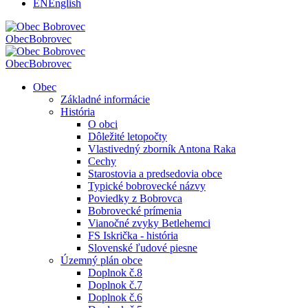
EN
English
Obec
Bobrovec
Obec
Bobrovec
Obec
Základné informácie
História
O obci
Dôležité letopočty
Vlastivedný zborník Antona Raka
Cechy
Starostovia a predsedovia obce
Typické bobrovecké názvy
Poviedky z Bobrovca
Bobrovecké prímenia
Vianočné zvyky Betlehemci
FS Iskrička - história
Slovenské ľudové piesne
Územný plán obce
Doplnok č.8
Doplnok č.7
Doplnok č.6