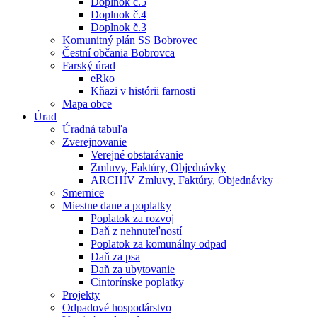
Doplnok č.5
Doplnok č.4
Doplnok č.3
Komunitný plán SS Bobrovec
Čestní občania Bobrovca
Farský úrad
eRko
Kňazi v histórii farnosti
Mapa obce
Úrad
Úradná tabuľa
Zverejnovanie
Verejné obstarávanie
Zmluvy, Faktúry, Objednávky
ARCHÍV Zmluvy, Faktúry, Objednávky
Smernice
Miestne dane a poplatky
Poplatok za rozvoj
Daň z nehnuteľností
Poplatok za komunálny odpad
Daň za psa
Daň za ubytovanie
Cintorínske poplatky
Projekty
Odpadové hospodárstvo