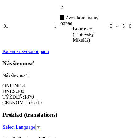
2
Zvoz komunálny
odpad
31
1
3
4
5
6
Bobrovec
(Liptovský
Mikuláš)
Kalendár zvozu odpadu
Návštevnosť
Návštevnosť:
ONLINE:
4
DNES:
300
TÝŽDEŇ:
1870
CELKOM:
1576515
Preklad (translations)
Select Language
▼