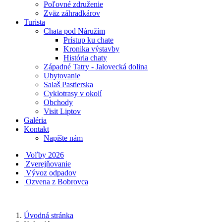
Poľovné združenie
Zväz záhradkárov
Turista
Chata pod Náružím
Prístup ku chate
Kronika výstavby
História chaty
Západné Tatry - Jalovecká dolina
Ubytovanie
Salaš Pastierska
Cyklotrasy v okolí
Obchody
Visit Liptov
Galéria
Kontakt
Napíšte nám
Voľby 2026
Zverejňovanie
Vývoz odpadov
Ozvena z Bobrovca
Úvodná stránka