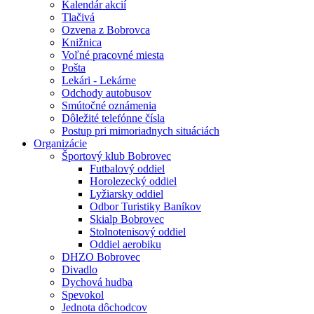
Kalendár akcií
Tlačivá
Ozvena z Bobrovca
Knižnica
Voľné pracovné miesta
Pošta
Lekári - Lekárne
Odchody autobusov
Smútočné oznámenia
Dôležité telefónne čísla
Postup pri mimoriadnych situáciách
Organizácie
Športový klub Bobrovec
Futbalový oddiel
Horolezecký oddiel
Lyžiarsky oddiel
Odbor Turistiky Baníkov
Skialp Bobrovec
Stolnotenisový oddiel
Oddiel aerobiku
DHZO Bobrovec
Divadlo
Dychová hudba
Spevokol
Jednota dôchodcov