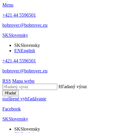
Menu
+421 44 5596501
bobrovec@bobrovec.eu
SK
Slovensky
SK
Slovensky
EN
English
+421 44 5596501
bobrovec@bobrovec.eu
RSS
Mapa webu
Hľadaný výraz
Hľadať
rozšírené vyhľadávanie
Facebook
SK
Slovensky
SK
Slovensky