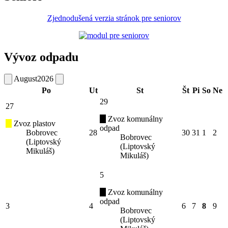
Zjednodušená verzia stránok pre seniorov
Vývoz odpadu
August
2026
Po
Ut
St
Št
Pi
So
Ne
29
27
Zvoz komunálny
Zvoz plastov
odpad
Bobrovec
28
30
31
1
2
Bobrovec
(Liptovský
(Liptovský
Mikuláš)
Mikuláš)
5
Zvoz komunálny
odpad
3
4
6
7
8
9
Bobrovec
(Liptovský