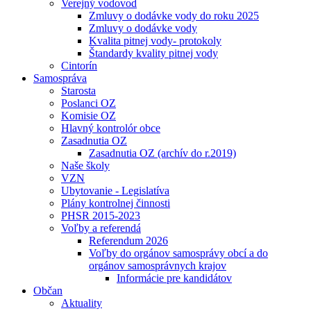
Verejný vodovod
Zmluvy o dodávke vody do roku 2025
Zmluvy o dodávke vody
Kvalita pitnej vody- protokoly
Štandardy kvality pitnej vody
Cintorín
Samospráva
Starosta
Poslanci OZ
Komisie OZ
Hlavný kontrolór obce
Zasadnutia OZ
Zasadnutia OZ (archív do r.2019)
Naše školy
VZN
Ubytovanie - Legislatíva
Plány kontrolnej činnosti
PHSR 2015-2023
Voľby a referendá
Referendum 2026
Voľby do orgánov samosprávy obcí a do
orgánov samosprávnych krajov
Informácie pre kandidátov
Občan
Aktuality