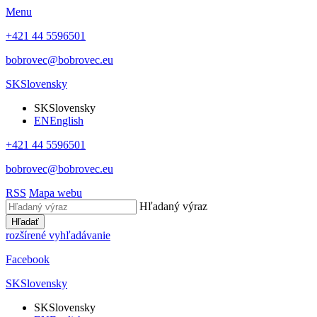
Menu
+421 44 5596501
bobrovec@bobrovec.eu
SK
Slovensky
SK
Slovensky
EN
English
+421 44 5596501
bobrovec@bobrovec.eu
RSS
Mapa webu
Hľadaný výraz
Hľadať
rozšírené vyhľadávanie
Facebook
SK
Slovensky
SK
Slovensky