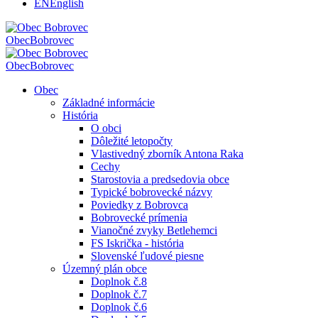
EN
English
Obec
Bobrovec
Obec
Bobrovec
Obec
Základné informácie
História
O obci
Dôležité letopočty
Vlastivedný zborník Antona Raka
Cechy
Starostovia a predsedovia obce
Typické bobrovecké názvy
Poviedky z Bobrovca
Bobrovecké prímenia
Vianočné zvyky Betlehemci
FS Iskrička - história
Slovenské ľudové piesne
Územný plán obce
Doplnok č.8
Doplnok č.7
Doplnok č.6