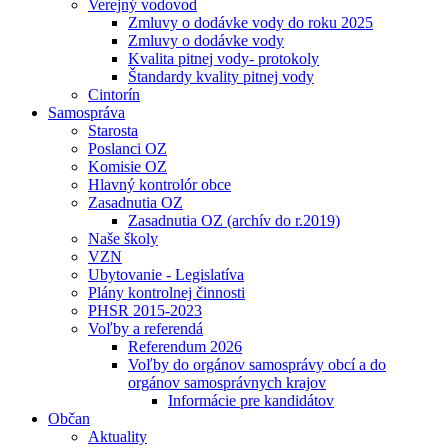
Verejný vodovod
Zmluvy o dodávke vody do roku 2025
Zmluvy o dodávke vody
Kvalita pitnej vody- protokoly
Štandardy kvality pitnej vody
Cintorín
Samospráva
Starosta
Poslanci OZ
Komisie OZ
Hlavný kontrolór obce
Zasadnutia OZ
Zasadnutia OZ (archív do r.2019)
Naše školy
VZN
Ubytovanie - Legislatíva
Plány kontrolnej činnosti
PHSR 2015-2023
Voľby a referendá
Referendum 2026
Voľby do orgánov samosprávy obcí a do
orgánov samosprávnych krajov
Informácie pre kandidátov
Občan
Aktuality