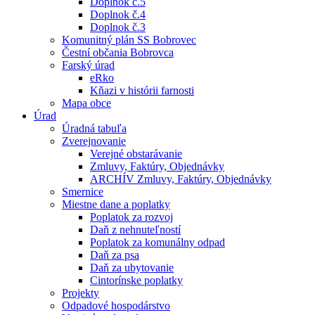
Doplnok č.5
Doplnok č.4
Doplnok č.3
Komunitný plán SS Bobrovec
Čestní občania Bobrovca
Farský úrad
eRko
Kňazi v histórii farnosti
Mapa obce
Úrad
Úradná tabuľa
Zverejnovanie
Verejné obstarávanie
Zmluvy, Faktúry, Objednávky
ARCHÍV Zmluvy, Faktúry, Objednávky
Smernice
Miestne dane a poplatky
Poplatok za rozvoj
Daň z nehnuteľností
Poplatok za komunálny odpad
Daň za psa
Daň za ubytovanie
Cintorínske poplatky
Projekty
Odpadové hospodárstvo