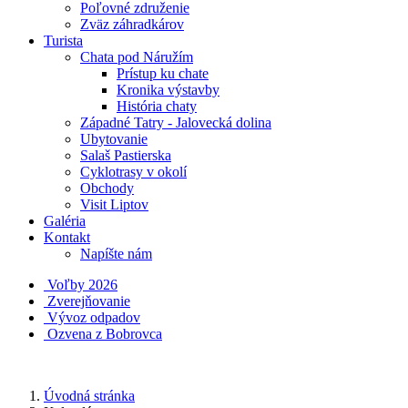
Poľovné združenie
Zväz záhradkárov
Turista
Chata pod Náružím
Prístup ku chate
Kronika výstavby
História chaty
Západné Tatry - Jalovecká dolina
Ubytovanie
Salaš Pastierska
Cyklotrasy v okolí
Obchody
Visit Liptov
Galéria
Kontakt
Napíšte nám
Voľby 2026
Zverejňovanie
Vývoz odpadov
Ozvena z Bobrovca
Úvodná stránka