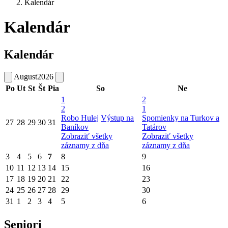
Kalendár
Kalendár
Kalendár
August
2026
Po
Ut
St
Št
Pia
So
Ne
1
2
2
1
Robo Hulej
Výstup na
Spomienky na Turkov a
27
28
29
30
31
Baníkov
Tatárov
Zobraziť všetky
Zobraziť všetky
záznamy z dňa
záznamy z dňa
3
4
5
6
7
8
9
10
11
12
13
14
15
16
17
18
19
20
21
22
23
24
25
26
27
28
29
30
31
1
2
3
4
5
6
Seniori