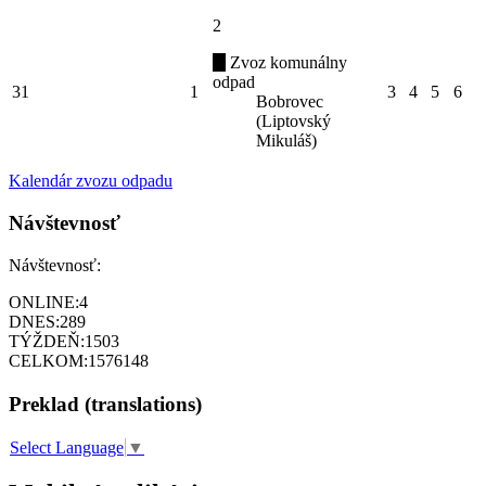
2
Zvoz komunálny
odpad
31
1
3
4
5
6
Bobrovec
(Liptovský
Mikuláš)
Kalendár zvozu odpadu
Návštevnosť
Návštevnosť:
ONLINE:
4
DNES:
289
TÝŽDEŇ:
1503
CELKOM:
1576148
Preklad (translations)
Select Language
▼