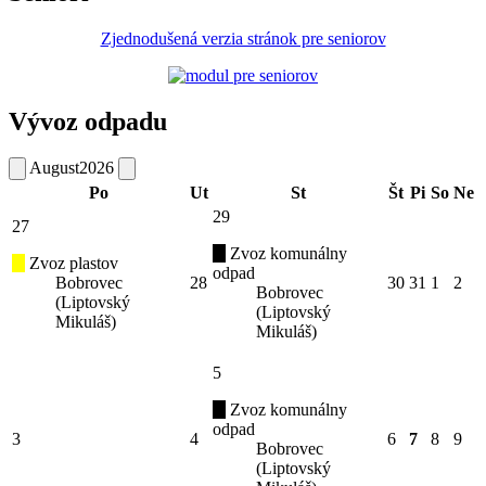
Zjednodušená verzia stránok pre seniorov
Vývoz odpadu
August
2026
Po
Ut
St
Št
Pi
So
Ne
29
27
Zvoz komunálny
Zvoz plastov
odpad
Bobrovec
28
30
31
1
2
Bobrovec
(Liptovský
(Liptovský
Mikuláš)
Mikuláš)
5
Zvoz komunálny
odpad
3
4
6
7
8
9
Bobrovec
(Liptovský