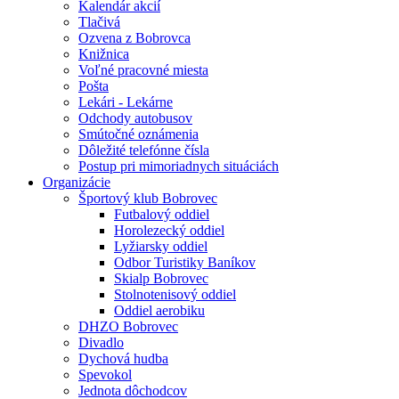
Kalendár akcií
Tlačivá
Ozvena z Bobrovca
Knižnica
Voľné pracovné miesta
Pošta
Lekári - Lekárne
Odchody autobusov
Smútočné oznámenia
Dôležité telefónne čísla
Postup pri mimoriadnych situáciách
Organizácie
Športový klub Bobrovec
Futbalový oddiel
Horolezecký oddiel
Lyžiarsky oddiel
Odbor Turistiky Baníkov
Skialp Bobrovec
Stolnotenisový oddiel
Oddiel aerobiku
DHZO Bobrovec
Divadlo
Dychová hudba
Spevokol
Jednota dôchodcov