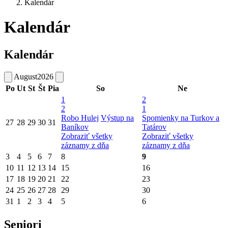
Kalendár
Kalendár
Kalendár
August
2026
Po
Ut
St
Št
Pia
So
Ne
1
2
2
1
Robo Hulej
Výstup na
Spomienky na Turkov a
27
28
29
30
31
Baníkov
Tatárov
Zobraziť všetky
Zobraziť všetky
záznamy z dňa
záznamy z dňa
3
4
5
6
7
8
9
10
11
12
13
14
15
16
17
18
19
20
21
22
23
24
25
26
27
28
29
30
31
1
2
3
4
5
6
Seniori