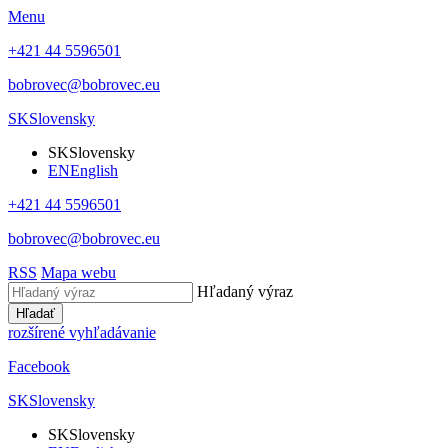
Menu
+421 44 5596501
bobrovec@bobrovec.eu
SK
Slovensky
SK
Slovensky
EN
English
+421 44 5596501
bobrovec@bobrovec.eu
RSS
Mapa webu
Hľadaný výraz
Hľadať
rozšírené vyhľadávanie
Facebook
SK
Slovensky
SK
Slovensky