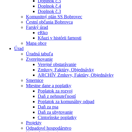
Doplnok č.5
Doplnok č.4
Doplnok č.3
Komunitný plán SS Bobrovec
Čestní občania Bobrovca
Farský úrad
eRko
Kňazi v histórii farnosti
Mapa obce
Úrad
Úradná tabuľa
Zverejnovanie
Verejné obstarávanie
Zmluvy, Faktúry, Objednávky
ARCHÍV Zmluvy, Faktúry, Objednávky
Smernice
Miestne dane a poplatky
Poplatok za rozvoj
Daň z nehnuteľností
Poplatok za komunálny odpad
Daň za psa
Daň za ubytovanie
Cintorínske poplatky
Projekty
Odpadové hospodárstvo