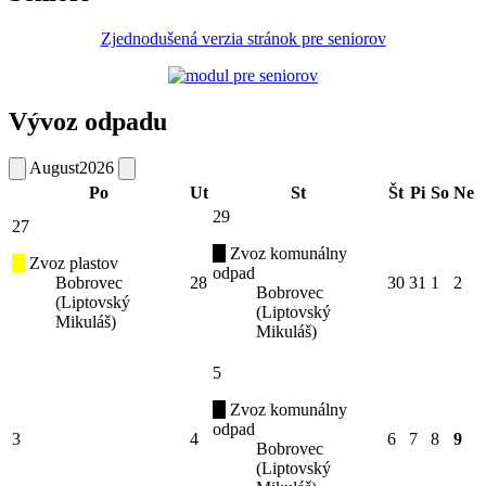
Zjednodušená verzia stránok pre seniorov
Vývoz odpadu
August
2026
Po
Ut
St
Št
Pi
So
Ne
29
27
Zvoz komunálny
Zvoz plastov
odpad
Bobrovec
28
30
31
1
2
Bobrovec
(Liptovský
(Liptovský
Mikuláš)
Mikuláš)
5
Zvoz komunálny
odpad
3
4
6
7
8
9
Bobrovec
(Liptovský