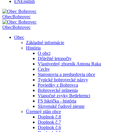
EN
English
Obec
Bobrovec
Obec
Bobrovec
Obec
Základné informácie
História
O obci
Dôležité letopočty
Vlastivedný zborník Antona Raka
Cechy
Starostovia a predsedovia obce
Typické bobrovecké názvy
Poviedky z Bobrovca
Bobrovecké prímenia
Vianočné zvyky Betlehemci
FS Iskrička - história
Slovenské ľudové piesne
Územný plán obce
Doplnok č.8
Doplnok č.7
Doplnok č.6