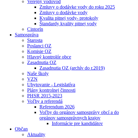
Verejný vodovod
Zmluvy o dodávke vody do roku 2025
Zmluvy o dodávke vody
Kvalita pitnej vody- protokoly
Štandardy kvality pitnej vody
Cintorín
Samospráva
Starosta
Poslanci OZ
Komisie OZ
Hlavný kontrolór obce
Zasadnutia OZ
Zasadnutia OZ (archív do r.2019)
Naše školy
VZN
Ubytovanie - Legislatíva
Plány kontrolnej činnosti
PHSR 2015-2023
Voľby a referendá
Referendum 2026
Voľby do orgánov samosprávy obcí a do
orgánov samosprávnych krajov
Informácie pre kandidátov
Občan
Aktuality