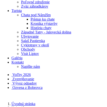
Poľovné združenie
Zväz záhradkárov
Turista
Chata pod Náružím
Prístup ku chate
Kronika výstavby
História chaty
Západné Tatry - Jalovecká dolina
Ubytovanie
Salaš Pastierska
Cyklotrasy v okolí
Obchody
Visit Liptov
Galéria
Kontakt
Napíšte nám
Voľby 2026
Zverejňovanie
Vývoz odpadov
Ozvena z Bobrovca
Úvodná stránka