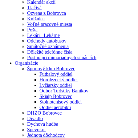
Kalendár akcií
Tlačivá
Ozvena z Bobrovca
Knižnica
Voľné pracovné miesta
Pošta
Lekári - Lekárne
Odchody autobusov
Smútočné oznámenia
Dôležité telefónne čísla
Postup pri mimoriadnych situáciách
Organizácie
Športový klub Bobrovec
Futbalový oddiel
Horolezecký oddiel
Lyžiarsky oddiel
Odbor Turistiky Baníkov
Skialp Bobrovec
Stolnotenisový oddiel
Oddiel aerobiku
DHZO Bobrovec
Divadlo
Dychová hudba
Spevokol
Jednota dôchodcov