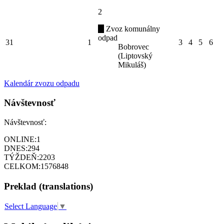
2
Zvoz komunálny
odpad
31
1
3
4
5
6
Bobrovec
(Liptovský
Mikuláš)
Kalendár zvozu odpadu
Návštevnosť
Návštevnosť:
ONLINE:
1
DNES:
294
TÝŽDEŇ:
2203
CELKOM:
1576848
Preklad (translations)
Select Language
▼