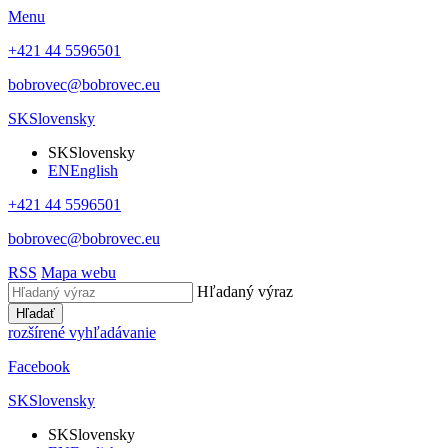
Menu
+421 44 5596501
bobrovec@bobrovec.eu
SK
Slovensky
SK
Slovensky
EN
English
+421 44 5596501
bobrovec@bobrovec.eu
RSS
Mapa webu
Hľadaný výraz
Hľadať
rozšírené vyhľadávanie
Facebook
SK
Slovensky
SK
Slovensky