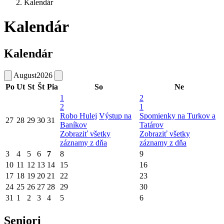
Kalendár
Kalendár
Kalendár
August
2026
Po
Ut
St
Št
Pia
So
Ne
1
2
2
1
Robo Hulej
Výstup na
Spomienky na Turkov a
27
28
29
30
31
Baníkov
Tatárov
Zobraziť všetky
Zobraziť všetky
záznamy z dňa
záznamy z dňa
3
4
5
6
7
8
9
10
11
12
13
14
15
16
17
18
19
20
21
22
23
24
25
26
27
28
29
30
31
1
2
3
4
5
6
Seniori