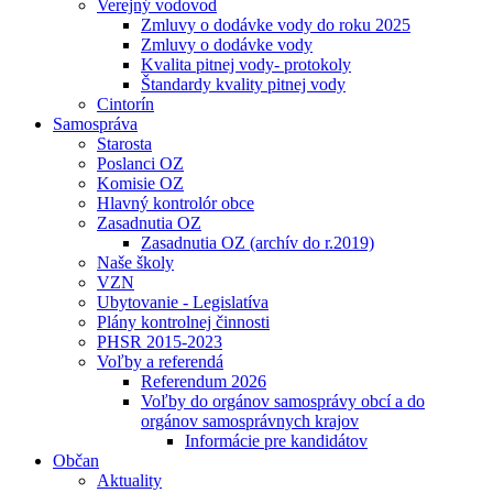
Verejný vodovod
Zmluvy o dodávke vody do roku 2025
Zmluvy o dodávke vody
Kvalita pitnej vody- protokoly
Štandardy kvality pitnej vody
Cintorín
Samospráva
Starosta
Poslanci OZ
Komisie OZ
Hlavný kontrolór obce
Zasadnutia OZ
Zasadnutia OZ (archív do r.2019)
Naše školy
VZN
Ubytovanie - Legislatíva
Plány kontrolnej činnosti
PHSR 2015-2023
Voľby a referendá
Referendum 2026
Voľby do orgánov samosprávy obcí a do
orgánov samosprávnych krajov
Informácie pre kandidátov
Občan
Aktuality