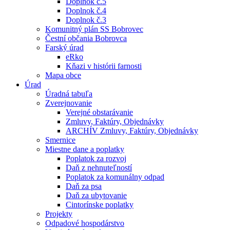
Doplnok č.5
Doplnok č.4
Doplnok č.3
Komunitný plán SS Bobrovec
Čestní občania Bobrovca
Farský úrad
eRko
Kňazi v histórii farnosti
Mapa obce
Úrad
Úradná tabuľa
Zverejnovanie
Verejné obstarávanie
Zmluvy, Faktúry, Objednávky
ARCHÍV Zmluvy, Faktúry, Objednávky
Smernice
Miestne dane a poplatky
Poplatok za rozvoj
Daň z nehnuteľností
Poplatok za komunálny odpad
Daň za psa
Daň za ubytovanie
Cintorínske poplatky
Projekty
Odpadové hospodárstvo