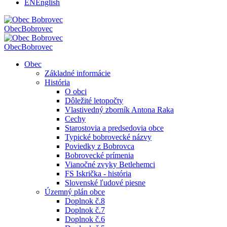
EN
English
Obec
Bobrovec
Obec
Bobrovec
Obec
Základné informácie
História
O obci
Dôležité letopočty
Vlastivedný zborník Antona Raka
Cechy
Starostovia a predsedovia obce
Typické bobrovecké názvy
Poviedky z Bobrovca
Bobrovecké prímenia
Vianočné zvyky Betlehemci
FS Iskrička - história
Slovenské ľudové piesne
Územný plán obce
Doplnok č.8
Doplnok č.7
Doplnok č.6