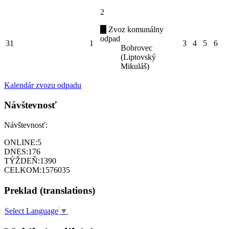
2
Zvoz komunálny
odpad
31
1
3
4
5
6
Bobrovec
(Liptovský
Mikuláš)
Kalendár zvozu odpadu
Návštevnosť
Návštevnosť:
ONLINE:
5
DNES:
176
TÝŽDEŇ:
1390
CELKOM:
1576035
Preklad (translations)
Select Language
▼