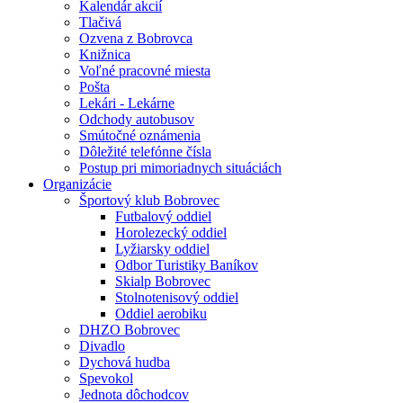
Kalendár akcií
Tlačivá
Ozvena z Bobrovca
Knižnica
Voľné pracovné miesta
Pošta
Lekári - Lekárne
Odchody autobusov
Smútočné oznámenia
Dôležité telefónne čísla
Postup pri mimoriadnych situáciách
Organizácie
Športový klub Bobrovec
Futbalový oddiel
Horolezecký oddiel
Lyžiarsky oddiel
Odbor Turistiky Baníkov
Skialp Bobrovec
Stolnotenisový oddiel
Oddiel aerobiku
DHZO Bobrovec
Divadlo
Dychová hudba
Spevokol
Jednota dôchodcov