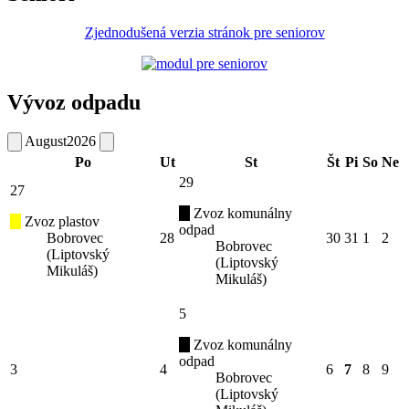
Zjednodušená verzia stránok pre seniorov
Vývoz odpadu
August
2026
Po
Ut
St
Št
Pi
So
Ne
29
27
Zvoz komunálny
Zvoz plastov
odpad
Bobrovec
28
30
31
1
2
Bobrovec
(Liptovský
(Liptovský
Mikuláš)
Mikuláš)
5
Zvoz komunálny
odpad
3
4
6
7
8
9
Bobrovec
(Liptovský