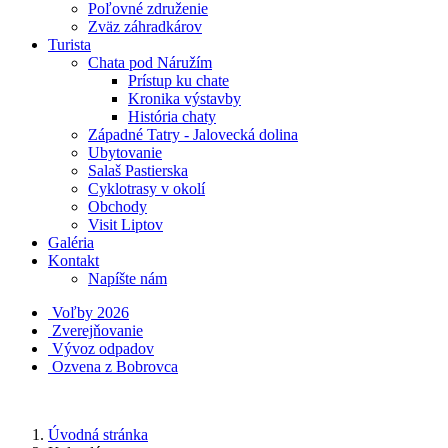
Poľovné združenie
Zväz záhradkárov
Turista
Chata pod Náružím
Prístup ku chate
Kronika výstavby
História chaty
Západné Tatry - Jalovecká dolina
Ubytovanie
Salaš Pastierska
Cyklotrasy v okolí
Obchody
Visit Liptov
Galéria
Kontakt
Napíšte nám
Voľby 2026
Zverejňovanie
Vývoz odpadov
Ozvena z Bobrovca
Úvodná stránka