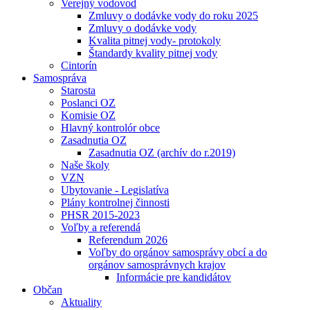
Verejný vodovod
Zmluvy o dodávke vody do roku 2025
Zmluvy o dodávke vody
Kvalita pitnej vody- protokoly
Štandardy kvality pitnej vody
Cintorín
Samospráva
Starosta
Poslanci OZ
Komisie OZ
Hlavný kontrolór obce
Zasadnutia OZ
Zasadnutia OZ (archív do r.2019)
Naše školy
VZN
Ubytovanie - Legislatíva
Plány kontrolnej činnosti
PHSR 2015-2023
Voľby a referendá
Referendum 2026
Voľby do orgánov samosprávy obcí a do
orgánov samosprávnych krajov
Informácie pre kandidátov
Občan
Aktuality