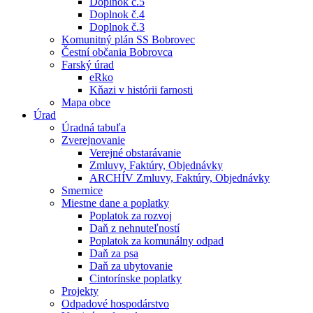
Doplnok č.5
Doplnok č.4
Doplnok č.3
Komunitný plán SS Bobrovec
Čestní občania Bobrovca
Farský úrad
eRko
Kňazi v histórii farnosti
Mapa obce
Úrad
Úradná tabuľa
Zverejnovanie
Verejné obstarávanie
Zmluvy, Faktúry, Objednávky
ARCHÍV Zmluvy, Faktúry, Objednávky
Smernice
Miestne dane a poplatky
Poplatok za rozvoj
Daň z nehnuteľností
Poplatok za komunálny odpad
Daň za psa
Daň za ubytovanie
Cintorínske poplatky
Projekty
Odpadové hospodárstvo