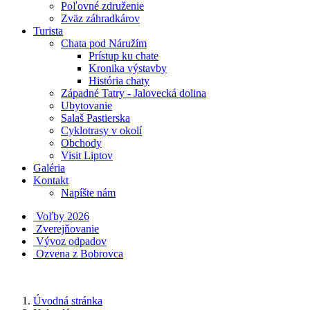
Poľovné združenie
Zväz záhradkárov
Turista
Chata pod Náružím
Prístup ku chate
Kronika výstavby
História chaty
Západné Tatry - Jalovecká dolina
Ubytovanie
Salaš Pastierska
Cyklotrasy v okolí
Obchody
Visit Liptov
Galéria
Kontakt
Napíšte nám
Voľby 2026
Zverejňovanie
Vývoz odpadov
Ozvena z Bobrovca
Úvodná stránka