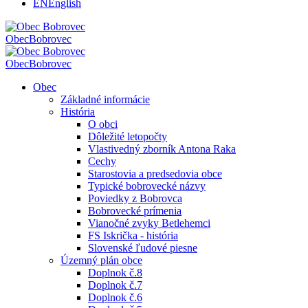
EN
English
Obec
Bobrovec
Obec
Bobrovec
Obec
Základné informácie
História
O obci
Dôležité letopočty
Vlastivedný zborník Antona Raka
Cechy
Starostovia a predsedovia obce
Typické bobrovecké názvy
Poviedky z Bobrovca
Bobrovecké prímenia
Vianočné zvyky Betlehemci
FS Iskrička - história
Slovenské ľudové piesne
Územný plán obce
Doplnok č.8
Doplnok č.7
Doplnok č.6