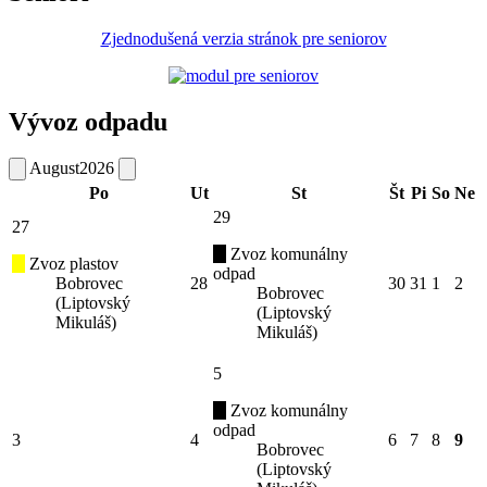
Zjednodušená verzia stránok pre seniorov
Vývoz odpadu
August
2026
Po
Ut
St
Št
Pi
So
Ne
29
27
Zvoz komunálny
Zvoz plastov
odpad
Bobrovec
28
30
31
1
2
Bobrovec
(Liptovský
(Liptovský
Mikuláš)
Mikuláš)
5
Zvoz komunálny
odpad
3
4
6
7
8
9
Bobrovec
(Liptovský