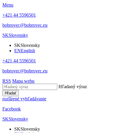
Menu
+421 44 5596501
bobrovec@bobrovec.eu
SK
Slovensky
SK
Slovensky
EN
English
+421 44 5596501
bobrovec@bobrovec.eu
RSS
Mapa webu
Hľadaný výraz
Hľadať
rozšírené vyhľadávanie
Facebook
SK
Slovensky
SK
Slovensky