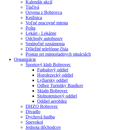
Kalendár akcií
Tlačivá
Ozvena z Bobrovca
Knižnica
Voľné pracovné miesta
Pošta
Lekári - Lekárne
Odchody autobusov
Smútočné oznámenia
Dôležité telefónne čísla
Postup pri mimoriadnych situáciách
Organizácie
Športový klub Bobrovec
Futbalový oddiel
Horolezecký oddiel
Lyžiarsky oddiel
Odbor Turistiky Baníkov
Skialp Bobrovec
Stolnotenisový oddiel
Oddiel aerobiku
DHZO Bobrovec
Divadlo
Dychová hudba
Spevokol
Jednota dôchodcov