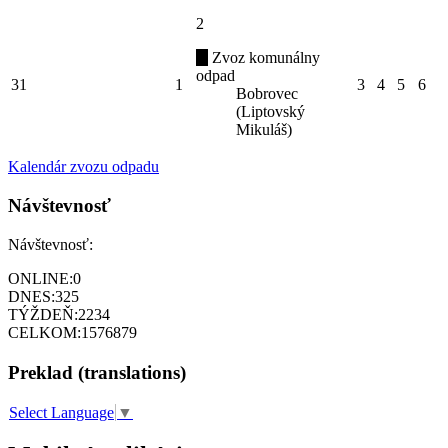
2
Zvoz komunálny
odpad
31
1
3
4
5
6
Bobrovec
(Liptovský
Mikuláš)
Kalendár zvozu odpadu
Návštevnosť
Návštevnosť:
ONLINE:
0
DNES:
325
TÝŽDEŇ:
2234
CELKOM:
1576879
Preklad (translations)
Select Language
▼