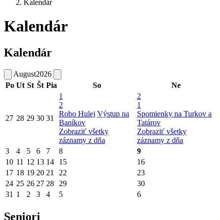
Kalendár
Kalendár
Kalendár
August
2026
Po
Ut
St
Št
Pia
So
Ne
1
2
2
1
Robo Hulej
Výstup na
Spomienky na Turkov a
27
28
29
30
31
Baníkov
Tatárov
Zobraziť všetky
Zobraziť všetky
záznamy z dňa
záznamy z dňa
3
4
5
6
7
8
9
10
11
12
13
14
15
16
17
18
19
20
21
22
23
24
25
26
27
28
29
30
31
1
2
3
4
5
6
Seniori