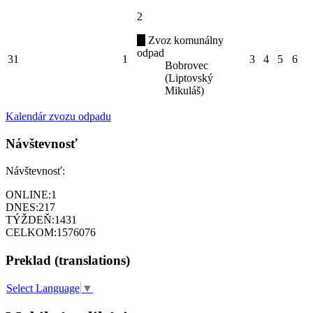
2
Zvoz komunálny
odpad
31
1
3
4
5
6
Bobrovec
(Liptovský
Mikuláš)
Kalendár zvozu odpadu
Návštevnosť
Návštevnosť:
ONLINE:
1
DNES:
217
TÝŽDEŇ:
1431
CELKOM:
1576076
Preklad (translations)
Select Language
▼