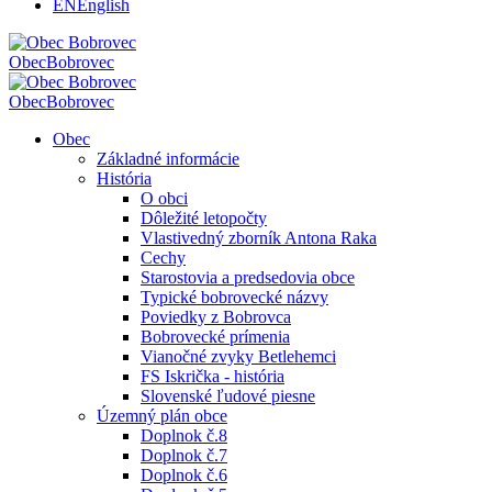
EN
English
Obec
Bobrovec
Obec
Bobrovec
Obec
Základné informácie
História
O obci
Dôležité letopočty
Vlastivedný zborník Antona Raka
Cechy
Starostovia a predsedovia obce
Typické bobrovecké názvy
Poviedky z Bobrovca
Bobrovecké prímenia
Vianočné zvyky Betlehemci
FS Iskrička - história
Slovenské ľudové piesne
Územný plán obce
Doplnok č.8
Doplnok č.7
Doplnok č.6