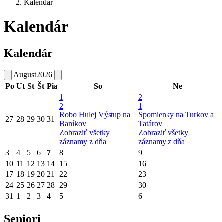
Kalendár
Kalendár
Kalendár
August
2026
Po
Ut
St
Št
Pia
So
Ne
1
2
2
1
Robo Hulej
Výstup na
Spomienky na Turkov a
27
28
29
30
31
Baníkov
Tatárov
Zobraziť všetky
Zobraziť všetky
záznamy z dňa
záznamy z dňa
3
4
5
6
7
8
9
10
11
12
13
14
15
16
17
18
19
20
21
22
23
24
25
26
27
28
29
30
31
1
2
3
4
5
6
Seniori