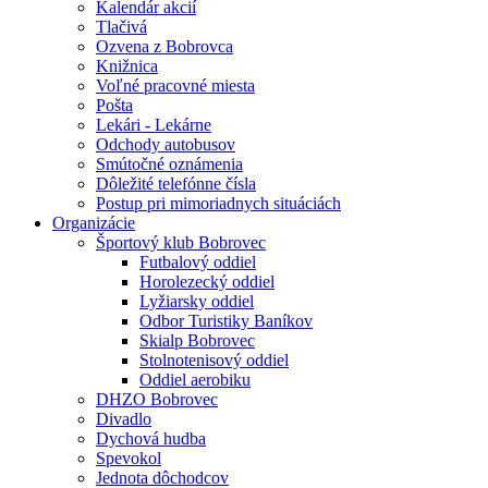
Kalendár akcií
Tlačivá
Ozvena z Bobrovca
Knižnica
Voľné pracovné miesta
Pošta
Lekári - Lekárne
Odchody autobusov
Smútočné oznámenia
Dôležité telefónne čísla
Postup pri mimoriadnych situáciách
Organizácie
Športový klub Bobrovec
Futbalový oddiel
Horolezecký oddiel
Lyžiarsky oddiel
Odbor Turistiky Baníkov
Skialp Bobrovec
Stolnotenisový oddiel
Oddiel aerobiku
DHZO Bobrovec
Divadlo
Dychová hudba
Spevokol
Jednota dôchodcov