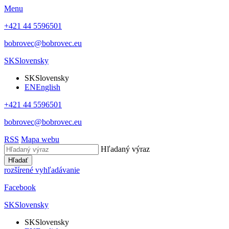
Menu
+421 44 5596501
bobrovec@bobrovec.eu
SK
Slovensky
SK
Slovensky
EN
English
+421 44 5596501
bobrovec@bobrovec.eu
RSS
Mapa webu
Hľadaný výraz
Hľadať
rozšírené vyhľadávanie
Facebook
SK
Slovensky
SK
Slovensky