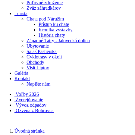
Poľovné združenie
Zväz záhradkárov
Turista
Chata pod Náružím
Prístup ku chate
Kronika výstavby
História chaty
Západné Tatry - Jalovecká dolina
Ubytovanie
Salaš Pastierska
Cyklotrasy v okolí
Obchody
Visit Liptov
Galéria
Kontakt
Napíšte nám
Voľby 2026
Zverejňovanie
Vývoz odpadov
Ozvena z Bobrovca
Úvodná stránka