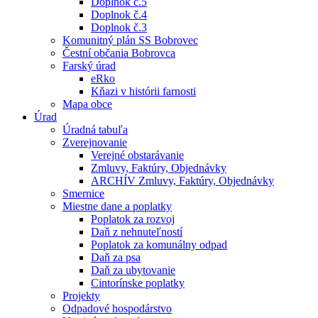
Doplnok č.5
Doplnok č.4
Doplnok č.3
Komunitný plán SS Bobrovec
Čestní občania Bobrovca
Farský úrad
eRko
Kňazi v histórii farnosti
Mapa obce
Úrad
Úradná tabuľa
Zverejnovanie
Verejné obstarávanie
Zmluvy, Faktúry, Objednávky
ARCHÍV Zmluvy, Faktúry, Objednávky
Smernice
Miestne dane a poplatky
Poplatok za rozvoj
Daň z nehnuteľností
Poplatok za komunálny odpad
Daň za psa
Daň za ubytovanie
Cintorínske poplatky
Projekty
Odpadové hospodárstvo