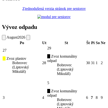
Zjednodušená verzia stránok pre seniorov
Vývoz odpadu
August
2026
Po
Ut
St
Št
Pi
So
Ne
29
27
Zvoz komunálny
Zvoz plastov
odpad
Bobrovec
28
30
31
1
2
Bobrovec
(Liptovský
(Liptovský
Mikuláš)
Mikuláš)
5
Zvoz komunálny
odpad
3
4
6
7
8
9
Bobrovec
(Liptovský