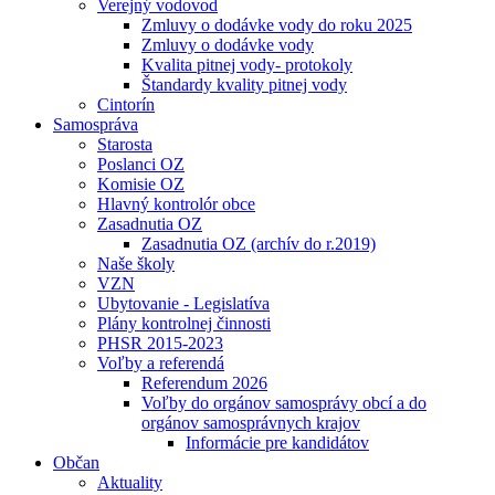
Verejný vodovod
Zmluvy o dodávke vody do roku 2025
Zmluvy o dodávke vody
Kvalita pitnej vody- protokoly
Štandardy kvality pitnej vody
Cintorín
Samospráva
Starosta
Poslanci OZ
Komisie OZ
Hlavný kontrolór obce
Zasadnutia OZ
Zasadnutia OZ (archív do r.2019)
Naše školy
VZN
Ubytovanie - Legislatíva
Plány kontrolnej činnosti
PHSR 2015-2023
Voľby a referendá
Referendum 2026
Voľby do orgánov samosprávy obcí a do
orgánov samosprávnych krajov
Informácie pre kandidátov
Občan
Aktuality