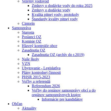
Verejný vodovod
Zmluvy o dodávke vody do roku 2025
Zmluvy o dodávke vody
Kvalita pitnej vody- protokoly
Štandardy kvality pitnej vody
Cintorín
Samospráva
Starosta
Poslanci OZ
Komisie OZ
Hlavný kontrolór obce
Zasadnutia OZ
Zasadnutia OZ (archív do r.2019)
Naše školy
VZN
Ubytovanie - Legislatíva
Plány kontrolnej činnosti
PHSR 2015-2023
Voľby a referendá
Referendum 2026
Voľby do orgánov samosprávy obcí a do
orgánov samosprávnych krajov
Informácie pre kandidátov
Občan
Aktuality