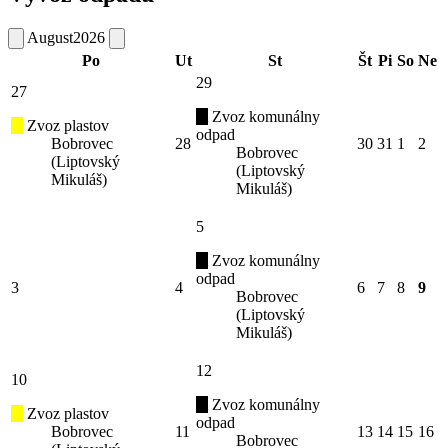
August
2026
Po
Ut
St
Št
Pi
So
Ne
29
27
Zvoz komunálny
Zvoz plastov
odpad
Bobrovec
28
30
31
1
2
Bobrovec
(Liptovský
(Liptovský
Mikuláš)
Mikuláš)
5
Zvoz komunálny
odpad
3
4
6
7
8
9
Bobrovec
(Liptovský
Mikuláš)
12
10
Zvoz komunálny
Zvoz plastov
odpad
Bobrovec
11
13
14
15
16
Bobrovec