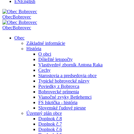
EN
English
Obec
Bobrovec
Obec
Bobrovec
Obec
Základné informácie
História
O obci
Dôležité letopočty
Vlastivedný zborník Antona Raka
Cechy
Starostovia a predsedovia obce
Typické bobrovecké názvy
Poviedky z Bobrovca
Bobrovecké prímenia
Vianočné zvyky Betlehemci
FS Iskrička - história
Slovenské ľudové piesne
Územný plán obce
Doplnok č.8
Doplnok č.7
Doplnok č.6