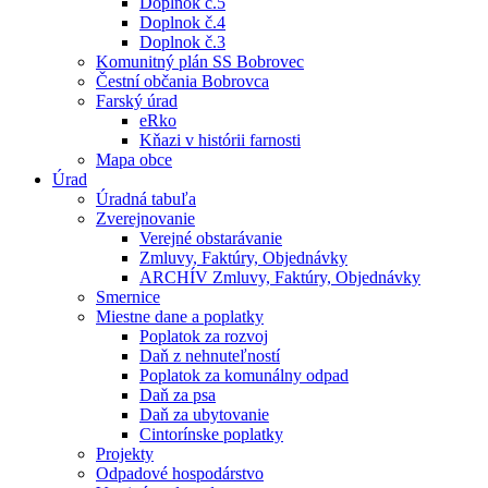
Doplnok č.5
Doplnok č.4
Doplnok č.3
Komunitný plán SS Bobrovec
Čestní občania Bobrovca
Farský úrad
eRko
Kňazi v histórii farnosti
Mapa obce
Úrad
Úradná tabuľa
Zverejnovanie
Verejné obstarávanie
Zmluvy, Faktúry, Objednávky
ARCHÍV Zmluvy, Faktúry, Objednávky
Smernice
Miestne dane a poplatky
Poplatok za rozvoj
Daň z nehnuteľností
Poplatok za komunálny odpad
Daň za psa
Daň za ubytovanie
Cintorínske poplatky
Projekty
Odpadové hospodárstvo