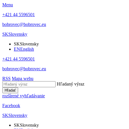
Menu
+421 44 5596501
bobrovec@bobrovec.eu
SK
Slovensky
SK
Slovensky
EN
English
+421 44 5596501
bobrovec@bobrovec.eu
RSS
Mapa webu
Hľadaný výraz
Hľadať
rozšírené vyhľadávanie
Facebook
SK
Slovensky
SK
Slovensky