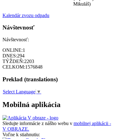
Mikuláš)
Kalendár zvozu odpadu
Návštevnosť
Návštevnosť:
ONLINE:
1
DNES:
294
TÝŽDEŇ:
2203
CELKOM:
1576848
Preklad (translations)
Select Language
▼
Mobilná aplikácia
Sledujte informácie z nášho webu v
mobilnej aplikácii -
V OBRAZE.
Voľne k stiahnutiu: