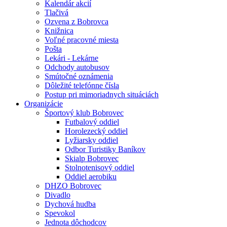
Kalendár akcií
Tlačivá
Ozvena z Bobrovca
Knižnica
Voľné pracovné miesta
Pošta
Lekári - Lekárne
Odchody autobusov
Smútočné oznámenia
Dôležité telefónne čísla
Postup pri mimoriadnych situáciách
Organizácie
Športový klub Bobrovec
Futbalový oddiel
Horolezecký oddiel
Lyžiarsky oddiel
Odbor Turistiky Baníkov
Skialp Bobrovec
Stolnotenisový oddiel
Oddiel aerobiku
DHZO Bobrovec
Divadlo
Dychová hudba
Spevokol
Jednota dôchodcov