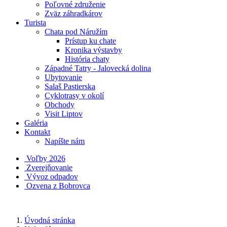
Poľovné združenie
Zväz záhradkárov
Turista
Chata pod Náružím
Prístup ku chate
Kronika výstavby
História chaty
Západné Tatry - Jalovecká dolina
Ubytovanie
Salaš Pastierska
Cyklotrasy v okolí
Obchody
Visit Liptov
Galéria
Kontakt
Napíšte nám
Voľby 2026
Zverejňovanie
Vývoz odpadov
Ozvena z Bobrovca
Úvodná stránka