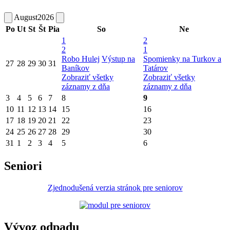
August
2026
Po
Ut
St
Št
Pia
So
Ne
1
2
2
1
Robo Hulej
Výstup na
Spomienky na Turkov a
27
28
29
30
31
Baníkov
Tatárov
Zobraziť všetky
Zobraziť všetky
záznamy z dňa
záznamy z dňa
3
4
5
6
7
8
9
10
11
12
13
14
15
16
17
18
19
20
21
22
23
24
25
26
27
28
29
30
31
1
2
3
4
5
6
Seniori
Zjednodušená verzia stránok pre seniorov
Vývoz odpadu