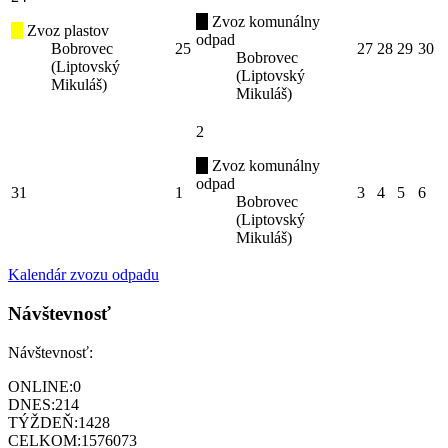
Zvoz komunálny
Zvoz plastov
odpad
Bobrovec
25
27
28
29
30
Bobrovec
(Liptovský
(Liptovský
Mikuláš)
Mikuláš)
2
Zvoz komunálny
odpad
31
1
3
4
5
6
Bobrovec
(Liptovský
Mikuláš)
Kalendár zvozu odpadu
Návštevnosť
Návštevnosť:
ONLINE:
0
DNES:
214
TÝŽDEŇ:
1428
CELKOM:
1576073