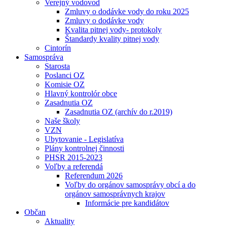
Verejný vodovod
Zmluvy o dodávke vody do roku 2025
Zmluvy o dodávke vody
Kvalita pitnej vody- protokoly
Štandardy kvality pitnej vody
Cintorín
Samospráva
Starosta
Poslanci OZ
Komisie OZ
Hlavný kontrolór obce
Zasadnutia OZ
Zasadnutia OZ (archív do r.2019)
Naše školy
VZN
Ubytovanie - Legislatíva
Plány kontrolnej činnosti
PHSR 2015-2023
Voľby a referendá
Referendum 2026
Voľby do orgánov samosprávy obcí a do
orgánov samosprávnych krajov
Informácie pre kandidátov
Občan
Aktuality