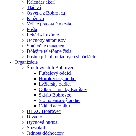
Kalendár akcií
Tlačivá
Ozvena z Bobrovca
Knižnica
Voľné pracovné miesta
Pošta
Lekári - Lekárne
Odchody autobusov
Smútočné oznámenia
Dôležité telefónne čísla
Postup pri mimoriadnych situáciách
Organizácie
Športový klub Bobrovec
Futbalový oddiel
Horolezecký oddiel
Lyžiarsky oddiel
Odbor Turistiky Baníkov
Skialp Bobrovec
Stolnotenisový oddiel
Oddiel aerobiku
DHZO Bobrovec
Divadlo
Dychová hudba
Spevokol
Jednota dôchodcov