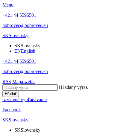
Menu
+421 44 5596501
bobrovec@bobrovec.eu
SK
Slovensky
SK
Slovensky
EN
English
+421 44 5596501
bobrovec@bobrovec.eu
RSS
Mapa webu
Hľadaný výraz
Hľadať
rozšírené vyhľadávanie
Facebook
SK
Slovensky
SK
Slovensky