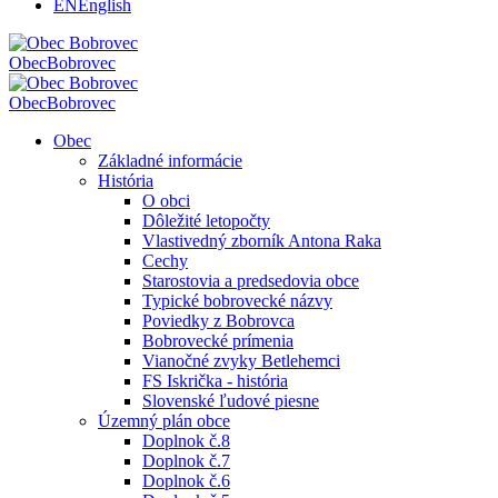
EN
English
Obec
Bobrovec
Obec
Bobrovec
Obec
Základné informácie
História
O obci
Dôležité letopočty
Vlastivedný zborník Antona Raka
Cechy
Starostovia a predsedovia obce
Typické bobrovecké názvy
Poviedky z Bobrovca
Bobrovecké prímenia
Vianočné zvyky Betlehemci
FS Iskrička - história
Slovenské ľudové piesne
Územný plán obce
Doplnok č.8
Doplnok č.7
Doplnok č.6