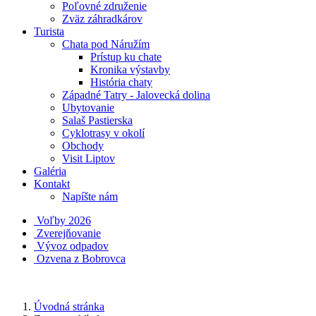
Poľovné združenie
Zväz záhradkárov
Turista
Chata pod Náružím
Prístup ku chate
Kronika výstavby
História chaty
Západné Tatry - Jalovecká dolina
Ubytovanie
Salaš Pastierska
Cyklotrasy v okolí
Obchody
Visit Liptov
Galéria
Kontakt
Napíšte nám
Voľby 2026
Zverejňovanie
Vývoz odpadov
Ozvena z Bobrovca
Úvodná stránka