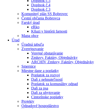
Doplnok č.5
Doplnok č.4
Doplnok č.3
Komunitný plán SS Bobrovec
Čestní občania Bobrovca
Farský úrad
eRko
Kňazi v histórii farnosti
Mapa obce
Úrad
Úradná tabuľa
Zverejnovanie
Verejné obstarávanie
Zmluvy, Faktúry, Objednávky
ARCHÍV Zmluvy, Faktúry, Objednávky
Smernice
Miestne dane a poplatky
Poplatok za rozvoj
Daň z nehnuteľností
Poplatok za komunálny odpad
Daň za psa
Daň za ubytovanie
Cintorínske poplatky
Projekty
Odpadové hospodárstvo