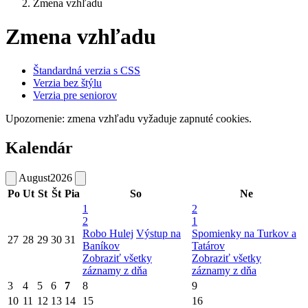
Zmena vzhľadu
Zmena vzhľadu
Štandardná verzia s CSS
Verzia bez štýlu
Verzia pre seniorov
Upozornenie: zmena vzhľadu vyžaduje zapnuté cookies.
Kalendár
August
2026
Po
Ut
St
Št
Pia
So
Ne
1
2
2
1
Robo Hulej
Výstup na
Spomienky na Turkov a
27
28
29
30
31
Baníkov
Tatárov
Zobraziť všetky
Zobraziť všetky
záznamy z dňa
záznamy z dňa
3
4
5
6
7
8
9
10
11
12
13
14
15
16