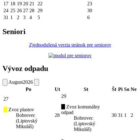
17
18
19
20
21
22
23
24
25
26
27
28
29
30
31
1
2
3
4
5
6
Seniori
Zjednodušená verzia stránok pre seniorov
Vývoz odpadu
August
2026
Po
Ut
St
Št
Pi
So
Ne
29
27
Zvoz komunálny
Zvoz plastov
odpad
Bobrovec
28
30
31
1
2
Bobrovec
(Liptovský
(Liptovský
Mikuláš)
Mikuláš)