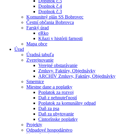
Doplnok č.5
Doplnok č.4
Doplnok č.3
Komunitný plán SS Bobrovec
Čestní občania Bobrovca
Farský úrad
eRko
Kňazi v histórii farnosti
Mapa obce
Úrad
Úradná tabuľa
Zverejnovanie
Verejné obstarávanie
Zmluvy, Faktúry, Objednávky
ARCHÍV Zmluvy, Faktúry, Objednávky
Smernice
Miestne dane a poplatky
Poplatok za rozvoj
Daň z nehnuteľností
Poplatok za komunálny odpad
Daň za psa
Daň za ubytovanie
Cintorínske poplatky
Projekty
Odpadové hospodárstvo