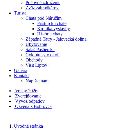
Poľovné združenie
Zväz záhradkárov
Turista
Chata pod Náružím
Prístup ku chate
Kronika výstavby
História chaty
Západné Tatry - Jalovecká dolina
Ubytovanie
Salaš Pastierska
Cyklotrasy v okolí
Obchody
Visit Liptov
Galéria
Kontakt
Napíšte nám
Voľby 2026
Zverejňovanie
Vývoz odpadov
Ozvena z Bobrovca
Úvodná stránka