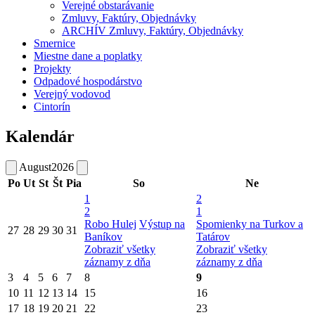
Verejné obstarávanie
Zmluvy, Faktúry, Objednávky
ARCHÍV Zmluvy, Faktúry, Objednávky
Smernice
Miestne dane a poplatky
Projekty
Odpadové hospodárstvo
Verejný vodovod
Cintorín
Kalendár
August
2026
Po
Ut
St
Št
Pia
So
Ne
1
2
2
1
Robo Hulej
Výstup na
Spomienky na Turkov a
27
28
29
30
31
Baníkov
Tatárov
Zobraziť všetky
Zobraziť všetky
záznamy z dňa
záznamy z dňa
3
4
5
6
7
8
9
10
11
12
13
14
15
16
17
18
19
20
21
22
23