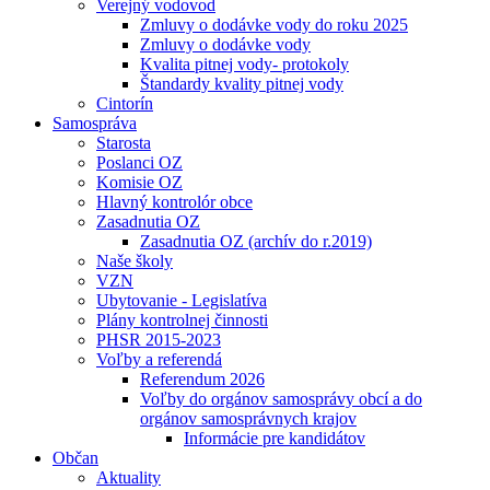
Verejný vodovod
Zmluvy o dodávke vody do roku 2025
Zmluvy o dodávke vody
Kvalita pitnej vody- protokoly
Štandardy kvality pitnej vody
Cintorín
Samospráva
Starosta
Poslanci OZ
Komisie OZ
Hlavný kontrolór obce
Zasadnutia OZ
Zasadnutia OZ (archív do r.2019)
Naše školy
VZN
Ubytovanie - Legislatíva
Plány kontrolnej činnosti
PHSR 2015-2023
Voľby a referendá
Referendum 2026
Voľby do orgánov samosprávy obcí a do
orgánov samosprávnych krajov
Informácie pre kandidátov
Občan
Aktuality