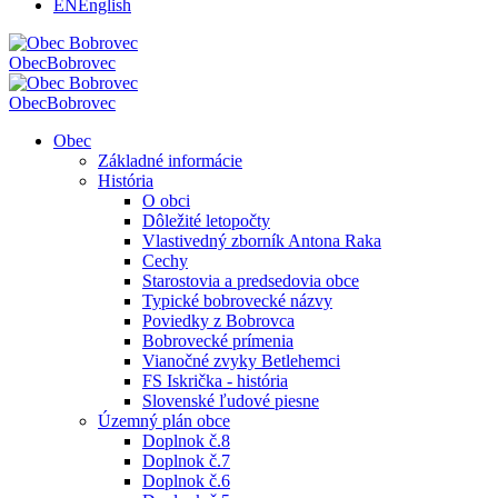
EN
English
Obec
Bobrovec
Obec
Bobrovec
Obec
Základné informácie
História
O obci
Dôležité letopočty
Vlastivedný zborník Antona Raka
Cechy
Starostovia a predsedovia obce
Typické bobrovecké názvy
Poviedky z Bobrovca
Bobrovecké prímenia
Vianočné zvyky Betlehemci
FS Iskrička - história
Slovenské ľudové piesne
Územný plán obce
Doplnok č.8
Doplnok č.7
Doplnok č.6