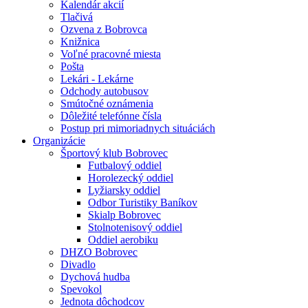
Kalendár akcií
Tlačivá
Ozvena z Bobrovca
Knižnica
Voľné pracovné miesta
Pošta
Lekári - Lekárne
Odchody autobusov
Smútočné oznámenia
Dôležité telefónne čísla
Postup pri mimoriadnych situáciách
Organizácie
Športový klub Bobrovec
Futbalový oddiel
Horolezecký oddiel
Lyžiarsky oddiel
Odbor Turistiky Baníkov
Skialp Bobrovec
Stolnotenisový oddiel
Oddiel aerobiku
DHZO Bobrovec
Divadlo
Dychová hudba
Spevokol
Jednota dôchodcov