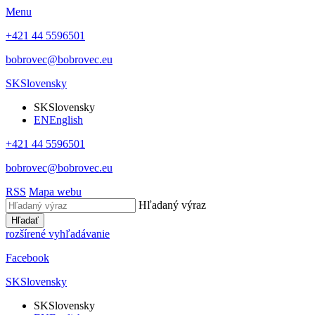
Menu
+421 44 5596501
bobrovec@bobrovec.eu
SK
Slovensky
SK
Slovensky
EN
English
+421 44 5596501
bobrovec@bobrovec.eu
RSS
Mapa webu
Hľadaný výraz
Hľadať
rozšírené vyhľadávanie
Facebook
SK
Slovensky
SK
Slovensky