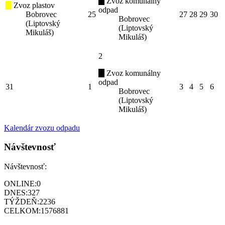
Zvoz komunálny
Zvoz plastov
odpad
Bobrovec
25
27
28
29
30
Bobrovec
(Liptovský
(Liptovský
Mikuláš)
Mikuláš)
2
Zvoz komunálny
odpad
31
1
3
4
5
6
Bobrovec
(Liptovský
Mikuláš)
Kalendár zvozu odpadu
Návštevnosť
Návštevnosť:
ONLINE:
0
DNES:
327
TÝŽDEŇ:
2236
CELKOM:
1576881