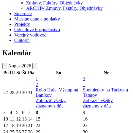
Zmluvy, Faktúry, Objednávky
ARCHÍV Zmluvy, Faktúry, Objednávky
Smernice
Miestne dane a poplatky
Projekty
Odpadové hospodárstvo
Verejný vodovod
Cintorín
Kalendár
August
2026
Po
Ut
St
Št
Pia
So
Ne
1
2
2
1
Robo Hulej
Výstup na
Spomienky na Turkov a
27
28
29
30
31
Baníkov
Tatárov
Zobraziť všetky
Zobraziť všetky
záznamy z dňa
záznamy z dňa
3
4
5
6
7
8
9
10
11
12
13
14
15
16
17
18
19
20
21
22
23
24
25
26
27
28
29
30