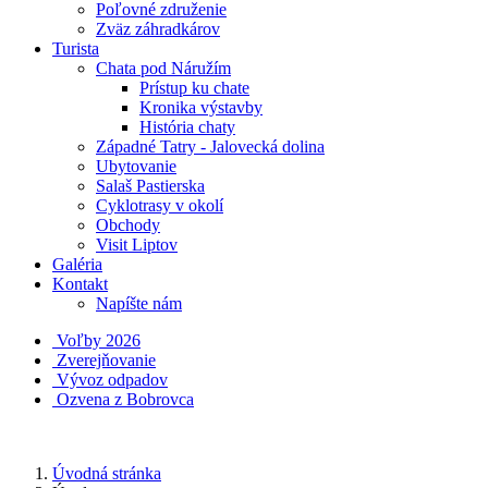
Poľovné združenie
Zväz záhradkárov
Turista
Chata pod Náružím
Prístup ku chate
Kronika výstavby
História chaty
Západné Tatry - Jalovecká dolina
Ubytovanie
Salaš Pastierska
Cyklotrasy v okolí
Obchody
Visit Liptov
Galéria
Kontakt
Napíšte nám
Voľby 2026
Zverejňovanie
Vývoz odpadov
Ozvena z Bobrovca
Úvodná stránka