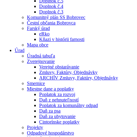
Doplnok č.5
Doplnok č.4
Doplnok č.3
Komunitný plán SS Bobrovec
Čestní občania Bobrovca
Farský úrad
eRko
Kňazi v histórii farnosti
Mapa obce
Úrad
Úradná tabuľa
Zverejnovanie
Verejné obstarávanie
Zmluvy, Faktúry, Objednávky
ARCHÍV Zmluvy, Faktúry, Objednávky
Smernice
Miestne dane a poplatky
Poplatok za rozvoj
Daň z nehnuteľností
Poplatok za komunálny odpad
Daň za psa
Daň za ubytovanie
Cintorínske poplatky
Projekty
Odpadové hospodárstvo