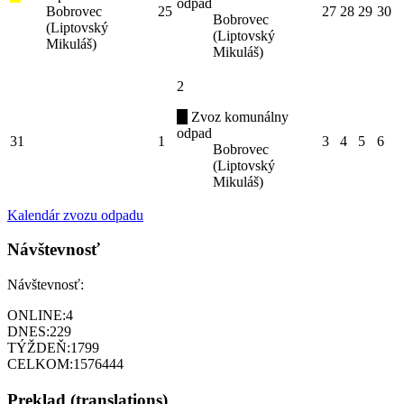
odpad
Bobrovec
25
27
28
29
30
Bobrovec
(Liptovský
(Liptovský
Mikuláš)
Mikuláš)
2
Zvoz komunálny
odpad
31
1
3
4
5
6
Bobrovec
(Liptovský
Mikuláš)
Kalendár zvozu odpadu
Návštevnosť
Návštevnosť:
ONLINE:
4
DNES:
229
TÝŽDEŇ:
1799
CELKOM:
1576444
Preklad (translations)