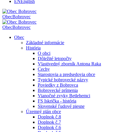
EN
English
Obec
Bobrovec
Obec
Bobrovec
Obec
Základné informácie
História
O obci
Dôležité letopočty
Vlastivedný zborník Antona Raka
Cechy
Starostovia a predsedovia obce
Typické bobrovecké názvy
Poviedky z Bobrovca
Bobrovecké prímenia
Vianočné zvyky Betlehemci
FS Iskrička - história
Slovenské ľudové piesne
Územný plán obce
Doplnok č.8
Doplnok č.7
Doplnok č.6