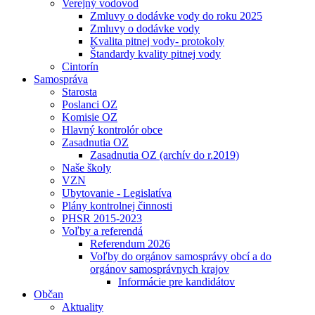
Verejný vodovod
Zmluvy o dodávke vody do roku 2025
Zmluvy o dodávke vody
Kvalita pitnej vody- protokoly
Štandardy kvality pitnej vody
Cintorín
Samospráva
Starosta
Poslanci OZ
Komisie OZ
Hlavný kontrolór obce
Zasadnutia OZ
Zasadnutia OZ (archív do r.2019)
Naše školy
VZN
Ubytovanie - Legislatíva
Plány kontrolnej činnosti
PHSR 2015-2023
Voľby a referendá
Referendum 2026
Voľby do orgánov samosprávy obcí a do
orgánov samosprávnych krajov
Informácie pre kandidátov
Občan
Aktuality