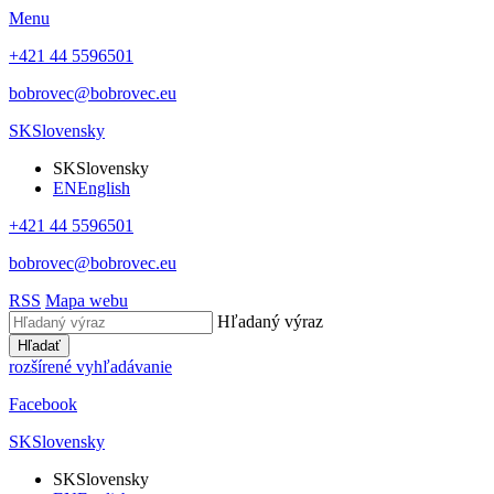
Menu
+421 44 5596501
bobrovec@bobrovec.eu
SK
Slovensky
SK
Slovensky
EN
English
+421 44 5596501
bobrovec@bobrovec.eu
RSS
Mapa webu
Hľadaný výraz
Hľadať
rozšírené vyhľadávanie
Facebook
SK
Slovensky
SK
Slovensky