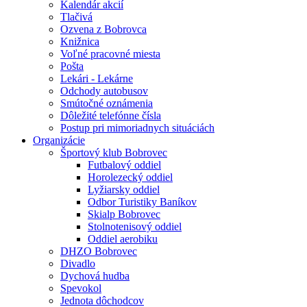
Kalendár akcií
Tlačivá
Ozvena z Bobrovca
Knižnica
Voľné pracovné miesta
Pošta
Lekári - Lekárne
Odchody autobusov
Smútočné oznámenia
Dôležité telefónne čísla
Postup pri mimoriadnych situáciách
Organizácie
Športový klub Bobrovec
Futbalový oddiel
Horolezecký oddiel
Lyžiarsky oddiel
Odbor Turistiky Baníkov
Skialp Bobrovec
Stolnotenisový oddiel
Oddiel aerobiku
DHZO Bobrovec
Divadlo
Dychová hudba
Spevokol
Jednota dôchodcov