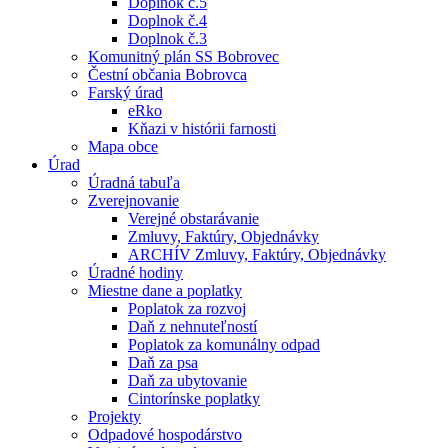
Doplnok č.5
Doplnok č.4
Doplnok č.3
Komunitný plán SS Bobrovec
Čestní občania Bobrovca
Farský úrad
eRko
Kňazi v histórii farnosti
Mapa obce
Úrad
Úradná tabuľa
Zverejnovanie
Verejné obstarávanie
Zmluvy, Faktúry, Objednávky
ARCHÍV Zmluvy, Faktúry, Objednávky
Úradné hodiny
Miestne dane a poplatky
Poplatok za rozvoj
Daň z nehnuteľností
Poplatok za komunálny odpad
Daň za psa
Daň za ubytovanie
Cintorínske poplatky
Projekty
Odpadové hospodárstvo