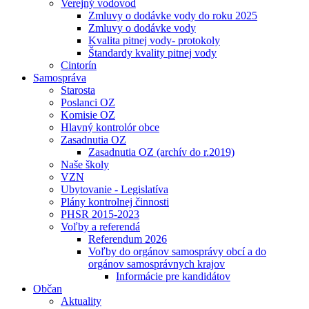
Verejný vodovod
Zmluvy o dodávke vody do roku 2025
Zmluvy o dodávke vody
Kvalita pitnej vody- protokoly
Štandardy kvality pitnej vody
Cintorín
Samospráva
Starosta
Poslanci OZ
Komisie OZ
Hlavný kontrolór obce
Zasadnutia OZ
Zasadnutia OZ (archív do r.2019)
Naše školy
VZN
Ubytovanie - Legislatíva
Plány kontrolnej činnosti
PHSR 2015-2023
Voľby a referendá
Referendum 2026
Voľby do orgánov samosprávy obcí a do
orgánov samosprávnych krajov
Informácie pre kandidátov
Občan
Aktuality