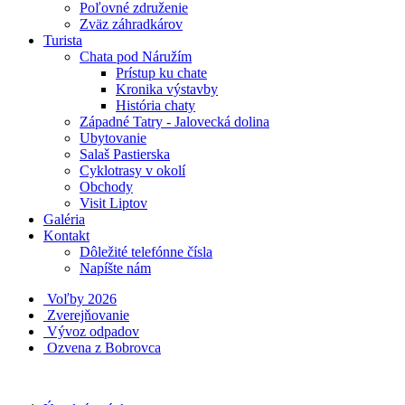
Poľovné združenie
Zväz záhradkárov
Turista
Chata pod Náružím
Prístup ku chate
Kronika výstavby
História chaty
Západné Tatry - Jalovecká dolina
Ubytovanie
Salaš Pastierska
Cyklotrasy v okolí
Obchody
Visit Liptov
Galéria
Kontakt
Dôležité telefónne čísla
Napíšte nám
Voľby 2026
Zverejňovanie
Vývoz odpadov
Ozvena z Bobrovca