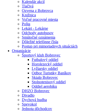
Kalendár akcií
Tlačivá
Ozvena z Bobrovca
Knižnica
Voľné pracovné miesta
Pošta
Lekári - Lekárne
Odchody autobusov
Smútočné oznámenia
Dôležité telefónne čísla
Postup pri mimoriadnych situáciách
Organizácie
Športový klub Bobrovec
Futbalový oddiel
Horolezecký oddiel
Lyžiarsky oddiel
Odbor Turistiky Baníkov
Skialp Bobrovec
Stolnotenisový oddiel
Oddiel aerobiku
DHZO Bobrovec
Divadlo
Dychová hudba
Spevokol
Jednota dôchodcov