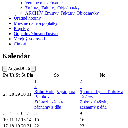
Verejné obstarávanie
Zmluvy, Faktúry, Objednávky
ARCHÍV Zmluvy, Faktúry, Objednávky
Úradné hodiny
Miestne dane a poplatky
Projekty
Odpadové hospodárstvo
Verejný vodovod
Cintorín
Kalendár
August
2026
Po
Ut
St
Št
Pia
So
Ne
1
2
2
1
Robo Hulej
Výstup na
Spomienky na Turkov a
27
28
29
30
31
Baníkov
Tatárov
Zobraziť všetky
Zobraziť všetky
záznamy z dňa
záznamy z dňa
3
4
5
6
7
8
9
10
11
12
13
14
15
16
17
18
19
20
21
22
23