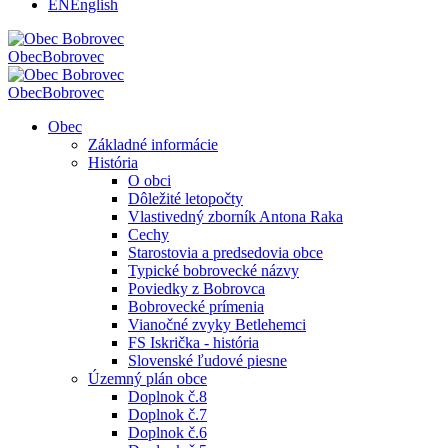
EN
English
Obec
Bobrovec
Obec
Bobrovec
Obec
Základné informácie
História
O obci
Dôležité letopočty
Vlastivedný zborník Antona Raka
Cechy
Starostovia a predsedovia obce
Typické bobrovecké názvy
Poviedky z Bobrovca
Bobrovecké prímenia
Vianočné zvyky Betlehemci
FS Iskrička - história
Slovenské ľudové piesne
Územný plán obce
Doplnok č.8
Doplnok č.7
Doplnok č.6