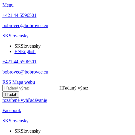
Menu
+421 44 5596501
bobrovec@bobrovec.eu
SK
Slovensky
SK
Slovensky
EN
English
+421 44 5596501
bobrovec@bobrovec.eu
RSS
Mapa webu
Hľadaný výraz
Hľadať
rozšírené vyhľadávanie
Facebook
SK
Slovensky
SK
Slovensky