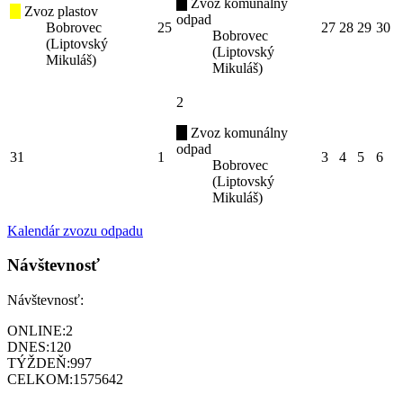
Zvoz komunálny
Zvoz plastov
odpad
Bobrovec
25
27
28
29
30
Bobrovec
(Liptovský
(Liptovský
Mikuláš)
Mikuláš)
2
Zvoz komunálny
odpad
31
1
3
4
5
6
Bobrovec
(Liptovský
Mikuláš)
Kalendár zvozu odpadu
Návštevnosť
Návštevnosť:
ONLINE:
2
DNES:
120
TÝŽDEŇ:
997
CELKOM:
1575642