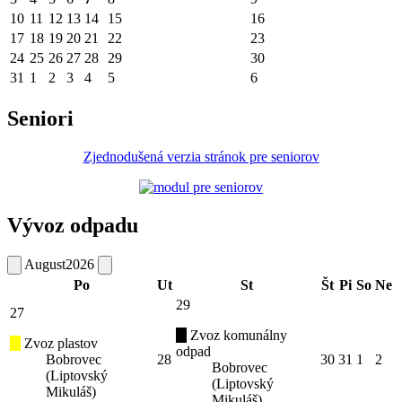
10
11
12
13
14
15
16
17
18
19
20
21
22
23
24
25
26
27
28
29
30
31
1
2
3
4
5
6
Seniori
Zjednodušená verzia stránok pre seniorov
Vývoz odpadu
August
2026
Po
Ut
St
Št
Pi
So
Ne
29
27
Zvoz komunálny
Zvoz plastov
odpad
Bobrovec
28
30
31
1
2
Bobrovec
(Liptovský
(Liptovský
Mikuláš)
Mikuláš)