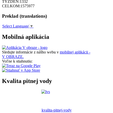
TÝŽDEŇ:
1332
CELKOM:
1575977
Preklad (translations)
Select Language
▼
Mobilná aplikácia
Sledujte informácie z nášho webu v
mobilnej aplikácii -
V OBRAZE.
Voľne k stiahnutiu:
Kvalita pitnej vody
kvalita-pitnej-vody