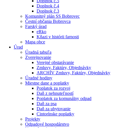
Doplnok č.5
Doplnok č.4
Doplnok č.3
Komunitný plán SS Bobrovec
Čestní občania Bobrovca
Farský úrad
eRko
Kňazi v histórii farnosti
Mapa obce
Úrad
Úradná tabuľa
Zverejnovanie
Verejné obstarávanie
Zmluvy, Faktúry, Objednávky
ARCHÍV Zmluvy, Faktúry, Objednávky
Úradné hodiny
Miestne dane a poplatky
Poplatok za rozvoj
Daň z nehnuteľností
Poplatok za komunálny odpad
Daň za psa
Daň za ubytovanie
Cintorínske poplatky
Projekty
Odpadové hospodárstvo