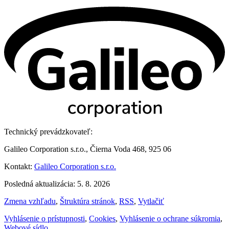
Technický prevádzkovateľ:
Galileo Corporation s.r.o., Čierna Voda 468, 925 06
Kontakt:
Galileo Corporation s.r.o.
Posledná aktualizácia: 5. 8. 2026
Zmena vzhľadu
,
Štruktúra stránok
,
RSS
,
Vytlačiť
Vyhlásenie o prístupnosti
,
Cookies
,
Vyhlásenie o ochrane súkromia
,
Webové sídlo