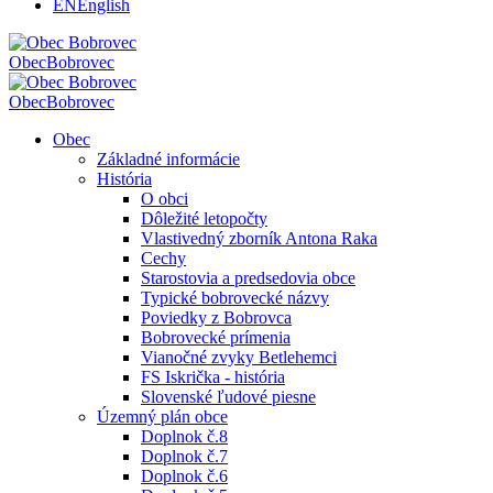
EN
English
Obec
Bobrovec
Obec
Bobrovec
Obec
Základné informácie
História
O obci
Dôležité letopočty
Vlastivedný zborník Antona Raka
Cechy
Starostovia a predsedovia obce
Typické bobrovecké názvy
Poviedky z Bobrovca
Bobrovecké prímenia
Vianočné zvyky Betlehemci
FS Iskrička - história
Slovenské ľudové piesne
Územný plán obce
Doplnok č.8
Doplnok č.7
Doplnok č.6