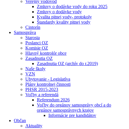
Verejný vodovod
Zmluvy o dodávke vody do roku 2025
Zmluvy o dodávke vody
Kvalita pitnej vody- protokoly
Štandardy kvality pitnej vody
Cintorín
Samospráva
Starosta
Poslanci OZ
Komisie OZ
Hlavný kontrolór obce
Zasadnutia OZ
Zasadnutia OZ (archív do r.2019)
Naše školy
VZN
Ubytovanie - Legislatíva
Plány kontrolnej činnosti
PHSR 2015-2023
Voľby a referendá
Referendum 2026
Voľby do orgánov samosprávy obcí a do
orgánov samosprávnych krajov
Informácie pre kandidátov
Občan
Aktuality