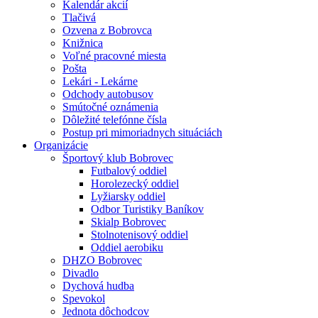
Kalendár akcií
Tlačivá
Ozvena z Bobrovca
Knižnica
Voľné pracovné miesta
Pošta
Lekári - Lekárne
Odchody autobusov
Smútočné oznámenia
Dôležité telefónne čísla
Postup pri mimoriadnych situáciách
Organizácie
Športový klub Bobrovec
Futbalový oddiel
Horolezecký oddiel
Lyžiarsky oddiel
Odbor Turistiky Baníkov
Skialp Bobrovec
Stolnotenisový oddiel
Oddiel aerobiku
DHZO Bobrovec
Divadlo
Dychová hudba
Spevokol
Jednota dôchodcov