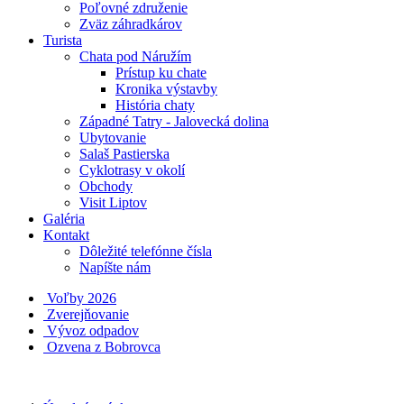
Poľovné združenie
Zväz záhradkárov
Turista
Chata pod Náružím
Prístup ku chate
Kronika výstavby
História chaty
Západné Tatry - Jalovecká dolina
Ubytovanie
Salaš Pastierska
Cyklotrasy v okolí
Obchody
Visit Liptov
Galéria
Kontakt
Dôležité telefónne čísla
Napíšte nám
Voľby 2026
Zverejňovanie
Vývoz odpadov
Ozvena z Bobrovca