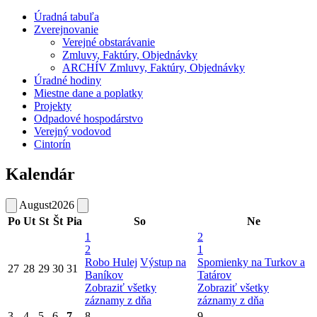
Úradná tabuľa
Zverejnovanie
Verejné obstarávanie
Zmluvy, Faktúry, Objednávky
ARCHÍV Zmluvy, Faktúry, Objednávky
Úradné hodiny
Miestne dane a poplatky
Projekty
Odpadové hospodárstvo
Verejný vodovod
Cintorín
Kalendár
August
2026
Po
Ut
St
Št
Pia
So
Ne
1
2
2
1
Robo Hulej
Výstup na
Spomienky na Turkov a
27
28
29
30
31
Baníkov
Tatárov
Zobraziť všetky
Zobraziť všetky
záznamy z dňa
záznamy z dňa
3
4
5
6
7
8
9