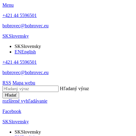
Menu
+421 44 5596501
bobrovec@bobrovec.eu
SK
Slovensky
SK
Slovensky
EN
English
+421 44 5596501
bobrovec@bobrovec.eu
RSS
Mapa webu
Hľadaný výraz
Hľadať
rozšírené vyhľadávanie
Facebook
SK
Slovensky
SK
Slovensky