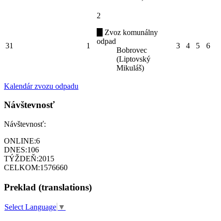
2
Zvoz komunálny
odpad
31
1
3
4
5
6
Bobrovec
(Liptovský
Mikuláš)
Kalendár zvozu odpadu
Návštevnosť
Návštevnosť:
ONLINE:
6
DNES:
106
TÝŽDEŇ:
2015
CELKOM:
1576660
Preklad (translations)
Select Language
▼