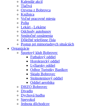
Kalendár akcií
Tlačivá
Ozvena z Bobrovca
Knižnica
Voľné pracovné miesta
Pošta
Lekári - Lekárne
Odchody autobusov
Smútočné oznámenia
Dôležité telefónne čísla
Postup pri mimoriadnych situáciách
Organizácie
Športový klub Bobrovec
Futbalový oddiel
Horolezecký oddiel
Lyžiarsky oddiel
Odbor Turistiky Baníkov
Skialp Bobrovec
Stolnotenisový oddiel
Oddiel aerobiku
DHZO Bobrovec
Divadlo
Dychová hudba
Spevokol
Jednota dôchodcov