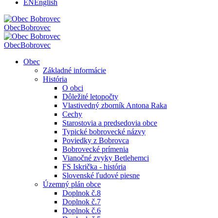
EN
English
Obec
Bobrovec
Obec
Bobrovec
Obec
Základné informácie
História
O obci
Dôležité letopočty
Vlastivedný zborník Antona Raka
Cechy
Starostovia a predsedovia obce
Typické bobrovecké názvy
Poviedky z Bobrovca
Bobrovecké prímenia
Vianočné zvyky Betlehemci
FS Iskrička - história
Slovenské ľudové piesne
Územný plán obce
Doplnok č.8
Doplnok č.7
Doplnok č.6