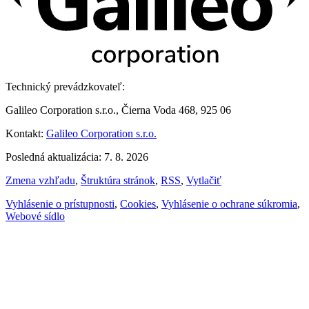
Technický prevádzkovateľ:
Galileo Corporation s.r.o., Čierna Voda 468, 925 06
Kontakt:
Galileo Corporation s.r.o.
Posledná aktualizácia: 7. 8. 2026
Zmena vzhľadu
,
Štruktúra stránok
,
RSS
,
Vytlačiť
Vyhlásenie o prístupnosti
,
Cookies
,
Vyhlásenie o ochrane súkromia
,
Webové sídlo