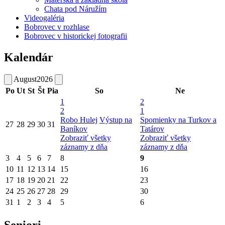
Chata pod Náružím
Videogaléria
Bobrovec v rozhlase
Bobrovec v historickej fotografii
Kalendár
August
2026
Po
Ut
St
Št
Pia
So
Ne
1
2
2
1
Robo Hulej
Výstup na
Spomienky na Turkov a
27
28
29
30
31
Baníkov
Tatárov
Zobraziť všetky
Zobraziť všetky
záznamy z dňa
záznamy z dňa
3
4
5
6
7
8
9
10
11
12
13
14
15
16
17
18
19
20
21
22
23
24
25
26
27
28
29
30
31
1
2
3
4
5
6