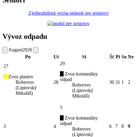
Seniori
Zjednodušená verzia stránok pre seniorov
Vývoz odpadu
August
2026
Po
Ut
St
Št
Pi
So
Ne
29
27
Zvoz komunálny
Zvoz plastov
odpad
Bobrovec
28
30
31
1
2
Bobrovec
(Liptovský
(Liptovský
Mikuláš)
Mikuláš)
5
Zvoz komunálny
odpad
3
4
6
7
8
9
Bobrovec
(Liptovský