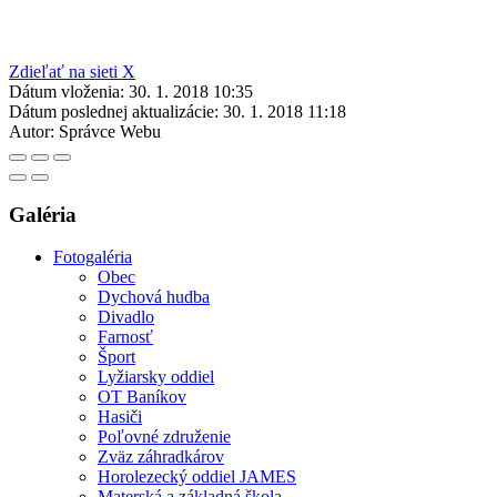
Zdieľať na sieti X
Dátum vloženia:
30. 1. 2018 10:35
Dátum poslednej aktualizácie:
30. 1. 2018 11:18
Autor:
Správce Webu
Galéria
Fotogaléria
Obec
Dychová hudba
Divadlo
Farnosť
Šport
Lyžiarsky oddiel
OT Baníkov
Hasiči
Poľovné združenie
Zväz záhradkárov
Horolezecký oddiel JAMES
Materská a základná škola