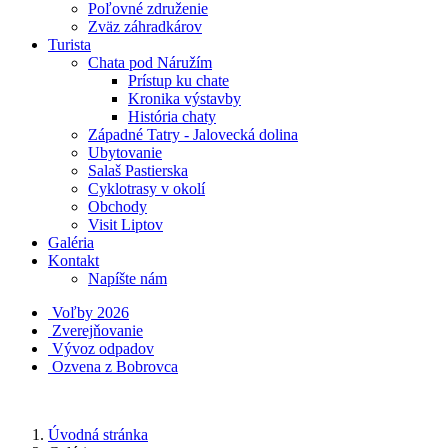
Poľovné združenie
Zväz záhradkárov
Turista
Chata pod Náružím
Prístup ku chate
Kronika výstavby
História chaty
Západné Tatry - Jalovecká dolina
Ubytovanie
Salaš Pastierska
Cyklotrasy v okolí
Obchody
Visit Liptov
Galéria
Kontakt
Napíšte nám
Voľby 2026
Zverejňovanie
Vývoz odpadov
Ozvena z Bobrovca
Úvodná stránka