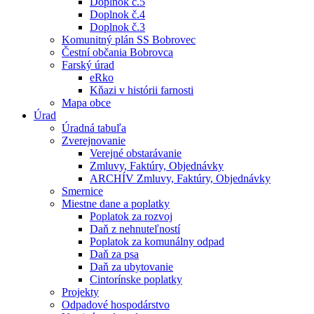
Doplnok č.5
Doplnok č.4
Doplnok č.3
Komunitný plán SS Bobrovec
Čestní občania Bobrovca
Farský úrad
eRko
Kňazi v histórii farnosti
Mapa obce
Úrad
Úradná tabuľa
Zverejnovanie
Verejné obstarávanie
Zmluvy, Faktúry, Objednávky
ARCHÍV Zmluvy, Faktúry, Objednávky
Smernice
Miestne dane a poplatky
Poplatok za rozvoj
Daň z nehnuteľností
Poplatok za komunálny odpad
Daň za psa
Daň za ubytovanie
Cintorínske poplatky
Projekty
Odpadové hospodárstvo