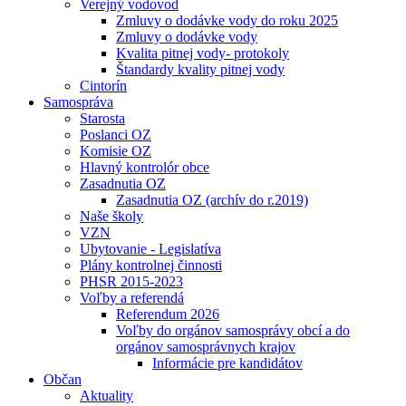
Verejný vodovod
Zmluvy o dodávke vody do roku 2025
Zmluvy o dodávke vody
Kvalita pitnej vody- protokoly
Štandardy kvality pitnej vody
Cintorín
Samospráva
Starosta
Poslanci OZ
Komisie OZ
Hlavný kontrolór obce
Zasadnutia OZ
Zasadnutia OZ (archív do r.2019)
Naše školy
VZN
Ubytovanie - Legislatíva
Plány kontrolnej činnosti
PHSR 2015-2023
Voľby a referendá
Referendum 2026
Voľby do orgánov samosprávy obcí a do
orgánov samosprávnych krajov
Informácie pre kandidátov
Občan
Aktuality