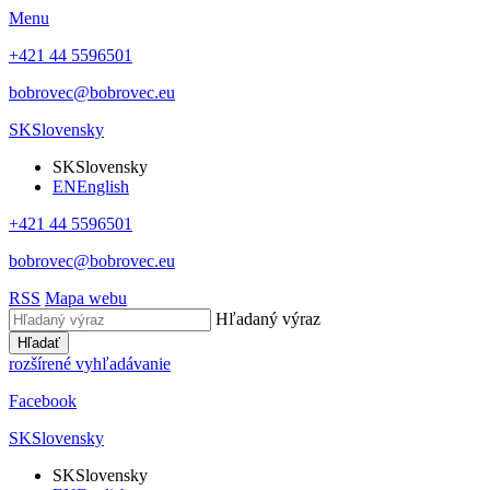
Menu
+421 44 5596501
bobrovec@bobrovec.eu
SK
Slovensky
SK
Slovensky
EN
English
+421 44 5596501
bobrovec@bobrovec.eu
RSS
Mapa webu
Hľadaný výraz
Hľadať
rozšírené vyhľadávanie
Facebook
SK
Slovensky
SK
Slovensky