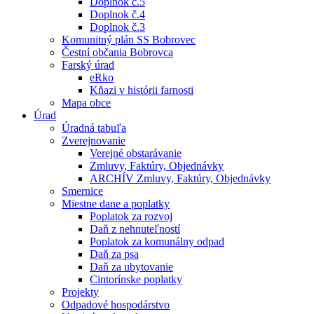
Doplnok č.5
Doplnok č.4
Doplnok č.3
Komunitný plán SS Bobrovec
Čestní občania Bobrovca
Farský úrad
eRko
Kňazi v histórii farnosti
Mapa obce
Úrad
Úradná tabuľa
Zverejnovanie
Verejné obstarávanie
Zmluvy, Faktúry, Objednávky
ARCHÍV Zmluvy, Faktúry, Objednávky
Smernice
Miestne dane a poplatky
Poplatok za rozvoj
Daň z nehnuteľností
Poplatok za komunálny odpad
Daň za psa
Daň za ubytovanie
Cintorínske poplatky
Projekty
Odpadové hospodárstvo