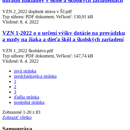
úhradu nákladov v škole a školských zariadeniach
VZN 2_2022 doplnok strava v ŠJ.pdf
Typ súboru: PDF dokument, Veľkosť: 130,91 kB
Vložené:
8. 4. 2022
VZN 1-2022 o o určení výšky dotácie na prevádzku
a mzdy na žiaka a dieťa škôl a školských zariadení
VZN 1_2022 školsktvo.pdf
Typ súboru: PDF dokument, Veľkosť: 147,74 kB
Vložené:
8. 4. 2022
prvá stránka
predchádzajúca stránka
1
2
3
ďalšia stránka
posledná stránka
Zobrazené
1
-
20
z 83
Zobraziť všetko
Samospráva