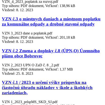
VZN_4_2023_poplatok za rozvoj.pdf
Typ súboru: PDF dokument, Veľkosť: 138,96 kB
Vložené:
8. 12. 2023
VZN č.3 o miestnych daniach a miestnom poplatku
za komunálne odpady a drobné stavené odpady
VZN 3_2023 dane a poplatok.pdf
Typ súboru: PDF dokument, Veľkosť: 201,18 kB
Vložené:
8. 12. 2023
VZN č.2 Zmena a doplnky č.8 (ÚPN-O) Územného
plánu obce Bobrovec
VZN 2_2023 UPN O ZaD č. 8 _2.pdf
Typ súboru: PDF dokument, Veľkosť: 1,37 MB
Vložené:
25. 8. 2023
VZN č.1 / 2023 o určení výšky príspevku na
čiastočnú úhradu nákladov v škole a školských
zariadeniach,
VZN 1_2023_príspMS_SKD_SJ.pdf