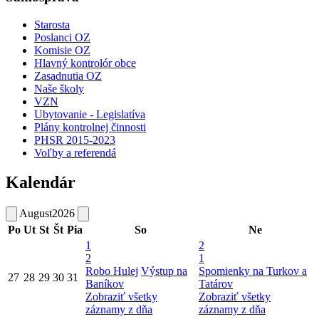
Starosta
Poslanci OZ
Komisie OZ
Hlavný kontrolór obce
Zasadnutia OZ
Naše školy
VZN
Ubytovanie - Legislatíva
Plány kontrolnej činnosti
PHSR 2015-2023
Voľby a referendá
Kalendár
August
2026
Po
Ut
St
Št
Pia
So
Ne
1
2
2
1
Robo Hulej
Výstup na
Spomienky na Turkov a
27
28
29
30
31
Baníkov
Tatárov
Zobraziť všetky
Zobraziť všetky
záznamy z dňa
záznamy z dňa