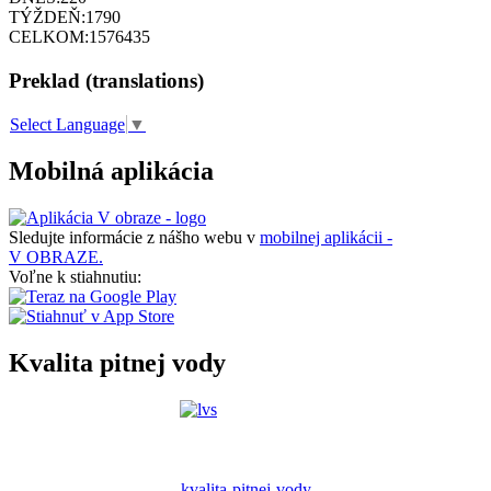
TÝŽDEŇ:
1790
CELKOM:
1576435
Preklad (translations)
Select Language
▼
Mobilná aplikácia
Sledujte informácie z nášho webu v
mobilnej aplikácii -
V OBRAZE.
Voľne k stiahnutiu:
Kvalita pitnej vody
kvalita-pitnej-vody