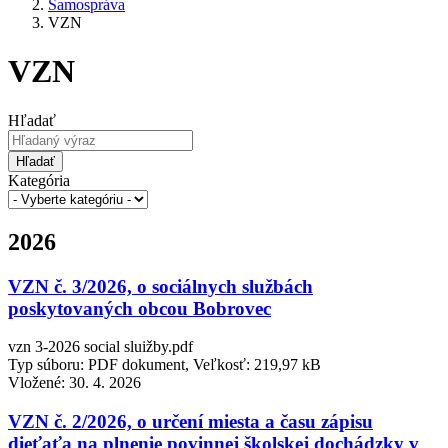
Samospráva
VZN
VZN
Hľadať
Hľadať
Kategória
2026
VZN č. 3/2026, o sociálnych službách
poskytovaných obcou Bobrovec
vzn 3-2026 social sluižby.pdf
Typ súboru: PDF dokument, Veľkosť: 219,97 kB
Vložené:
30. 4. 2026
VZN č. 2/2026, o určení miesta a času zápisu
dieťaťa na plnenie povinnej školskej dochádzky v