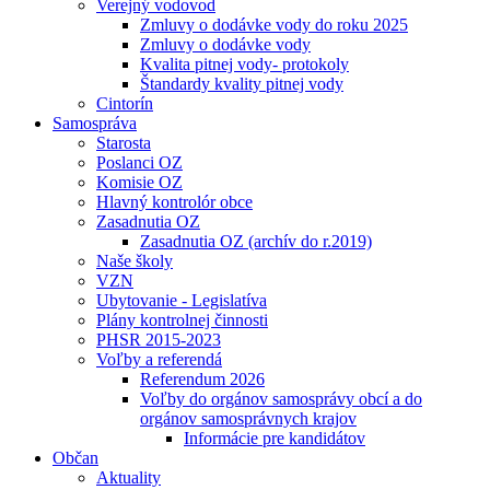
Verejný vodovod
Zmluvy o dodávke vody do roku 2025
Zmluvy o dodávke vody
Kvalita pitnej vody- protokoly
Štandardy kvality pitnej vody
Cintorín
Samospráva
Starosta
Poslanci OZ
Komisie OZ
Hlavný kontrolór obce
Zasadnutia OZ
Zasadnutia OZ (archív do r.2019)
Naše školy
VZN
Ubytovanie - Legislatíva
Plány kontrolnej činnosti
PHSR 2015-2023
Voľby a referendá
Referendum 2026
Voľby do orgánov samosprávy obcí a do
orgánov samosprávnych krajov
Informácie pre kandidátov
Občan
Aktuality