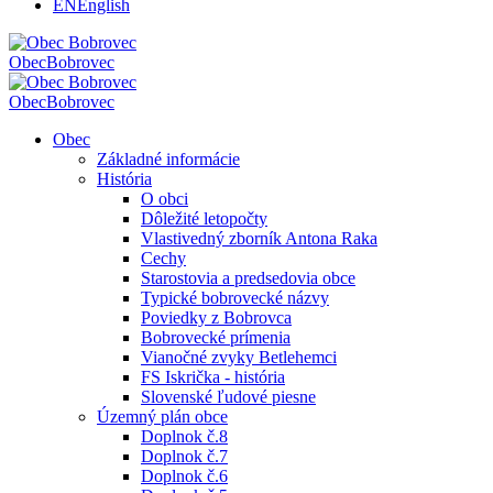
EN
English
Obec
Bobrovec
Obec
Bobrovec
Obec
Základné informácie
História
O obci
Dôležité letopočty
Vlastivedný zborník Antona Raka
Cechy
Starostovia a predsedovia obce
Typické bobrovecké názvy
Poviedky z Bobrovca
Bobrovecké prímenia
Vianočné zvyky Betlehemci
FS Iskrička - história
Slovenské ľudové piesne
Územný plán obce
Doplnok č.8
Doplnok č.7
Doplnok č.6