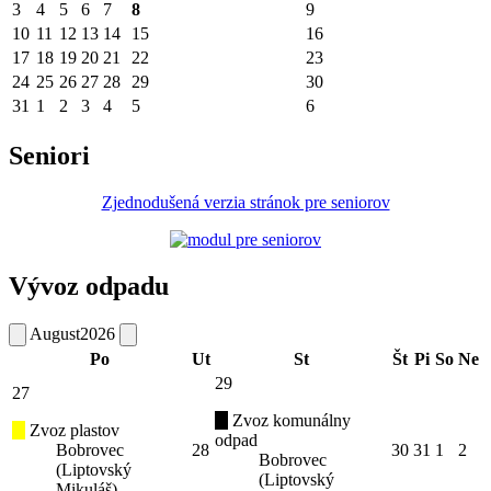
3
4
5
6
7
8
9
10
11
12
13
14
15
16
17
18
19
20
21
22
23
24
25
26
27
28
29
30
31
1
2
3
4
5
6
Seniori
Zjednodušená verzia stránok pre seniorov
Vývoz odpadu
August
2026
Po
Ut
St
Št
Pi
So
Ne
29
27
Zvoz komunálny
Zvoz plastov
odpad
Bobrovec
28
30
31
1
2
Bobrovec
(Liptovský
(Liptovský
Mikuláš)