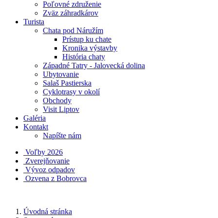
Poľovné združenie
Zväz záhradkárov
Turista
Chata pod Náružím
Prístup ku chate
Kronika výstavby
História chaty
Západné Tatry - Jalovecká dolina
Ubytovanie
Salaš Pastierska
Cyklotrasy v okolí
Obchody
Visit Liptov
Galéria
Kontakt
Napíšte nám
Voľby 2026
Zverejňovanie
Vývoz odpadov
Ozvena z Bobrovca
Úvodná stránka