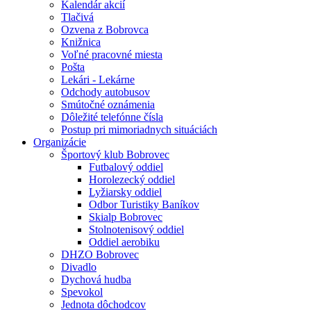
Kalendár akcií
Tlačivá
Ozvena z Bobrovca
Knižnica
Voľné pracovné miesta
Pošta
Lekári - Lekárne
Odchody autobusov
Smútočné oznámenia
Dôležité telefónne čísla
Postup pri mimoriadnych situáciách
Organizácie
Športový klub Bobrovec
Futbalový oddiel
Horolezecký oddiel
Lyžiarsky oddiel
Odbor Turistiky Baníkov
Skialp Bobrovec
Stolnotenisový oddiel
Oddiel aerobiku
DHZO Bobrovec
Divadlo
Dychová hudba
Spevokol
Jednota dôchodcov