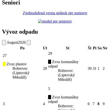
Seniori
Zjednodušená verzia stránok pre seniorov
Vývoz odpadu
August
2026
Po
Ut
St
Št
Pi
So
Ne
29
27
Zvoz komunálny
Zvoz plastov
odpad
Bobrovec
28
30
31
1
2
Bobrovec
(Liptovský
(Liptovský
Mikuláš)
Mikuláš)
5
Zvoz komunálny
odpad
3
4
6
7
8
9
Bobrovec