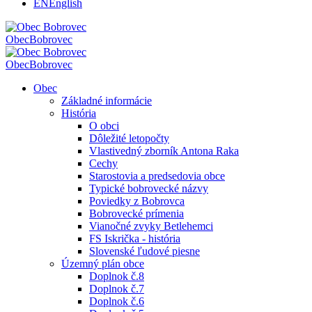
EN
English
Obec
Bobrovec
Obec
Bobrovec
Obec
Základné informácie
História
O obci
Dôležité letopočty
Vlastivedný zborník Antona Raka
Cechy
Starostovia a predsedovia obce
Typické bobrovecké názvy
Poviedky z Bobrovca
Bobrovecké prímenia
Vianočné zvyky Betlehemci
FS Iskrička - história
Slovenské ľudové piesne
Územný plán obce
Doplnok č.8
Doplnok č.7
Doplnok č.6