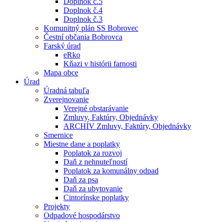
Doplnok č.5
Doplnok č.4
Doplnok č.3
Komunitný plán SS Bobrovec
Čestní občania Bobrovca
Farský úrad
eRko
Kňazi v histórii farnosti
Mapa obce
Úrad
Úradná tabuľa
Zverejnovanie
Verejné obstarávanie
Zmluvy, Faktúry, Objednávky
ARCHÍV Zmluvy, Faktúry, Objednávky
Smernice
Miestne dane a poplatky
Poplatok za rozvoj
Daň z nehnuteľností
Poplatok za komunálny odpad
Daň za psa
Daň za ubytovanie
Cintorínske poplatky
Projekty
Odpadové hospodárstvo