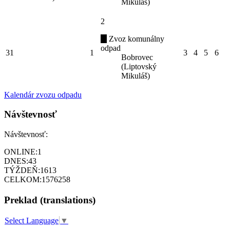
Mikuláš)
2
Zvoz komunálny
odpad
31
1
3
4
5
6
Bobrovec
(Liptovský
Mikuláš)
Kalendár zvozu odpadu
Návštevnosť
Návštevnosť:
ONLINE:
1
DNES:
43
TÝŽDEŇ:
1613
CELKOM:
1576258
Preklad (translations)
Select Language
▼