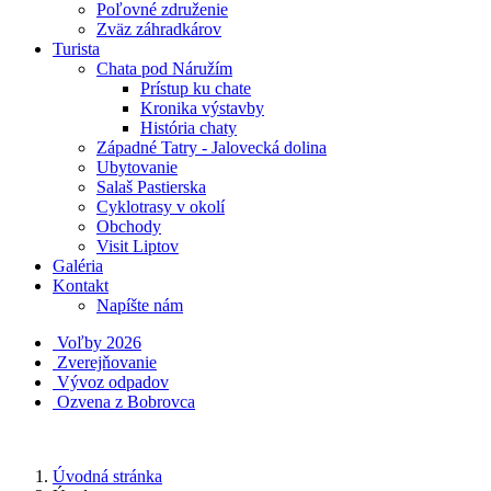
Poľovné združenie
Zväz záhradkárov
Turista
Chata pod Náružím
Prístup ku chate
Kronika výstavby
História chaty
Západné Tatry - Jalovecká dolina
Ubytovanie
Salaš Pastierska
Cyklotrasy v okolí
Obchody
Visit Liptov
Galéria
Kontakt
Napíšte nám
Voľby 2026
Zverejňovanie
Vývoz odpadov
Ozvena z Bobrovca
Úvodná stránka