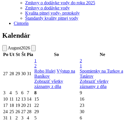
Zmluvy o dodávke vody do roku 2025
Zmluvy o dodávke vody
Kvalita pitnej vody- protokoly
Štandardy kvality pitnej vody
Cintorín
Kalendár
August
2026
Po
Ut
St
Št
Pia
So
Ne
1
2
2
1
Robo Hulej
Výstup na
Spomienky na Turkov a
27
28
29
30
31
Baníkov
Tatárov
Zobraziť všetky
Zobraziť všetky
záznamy z dňa
záznamy z dňa
3
4
5
6
7
8
9
10
11
12
13
14
15
16
17
18
19
20
21
22
23
24
25
26
27
28
29
30
31
1
2
3
4
5
6