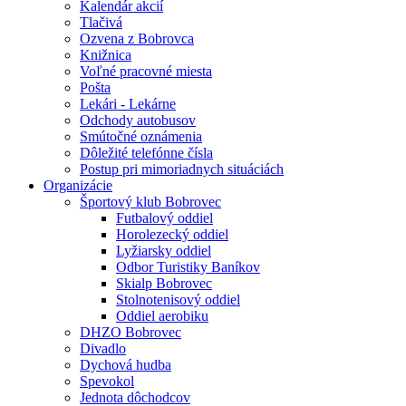
Kalendár akcií
Tlačivá
Ozvena z Bobrovca
Knižnica
Voľné pracovné miesta
Pošta
Lekári - Lekárne
Odchody autobusov
Smútočné oznámenia
Dôležité telefónne čísla
Postup pri mimoriadnych situáciách
Organizácie
Športový klub Bobrovec
Futbalový oddiel
Horolezecký oddiel
Lyžiarsky oddiel
Odbor Turistiky Baníkov
Skialp Bobrovec
Stolnotenisový oddiel
Oddiel aerobiku
DHZO Bobrovec
Divadlo
Dychová hudba
Spevokol
Jednota dôchodcov