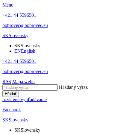
Menu
+421 44 5596501
bobrovec@bobrovec.eu
SK
Slovensky
SK
Slovensky
EN
English
+421 44 5596501
bobrovec@bobrovec.eu
RSS
Mapa webu
Hľadaný výraz
Hľadať
rozšírené vyhľadávanie
Facebook
SK
Slovensky
SK
Slovensky