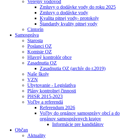
Verejný vodovod
Zmluvy o dodávke vody do roku 2025
Zmluvy o dodávke vody
Kvalita pitnej vody- protokoly
Štandardy kvality pitnej vody
Cintorín
Samospráva
Starosta
Poslanci OZ
Komisie OZ
Hlavný kontrolór obce
Zasadnutia OZ
Zasadnutia OZ (archív do r.2019)
Naše školy
VZN
Ubytovanie - Legislatíva
Plány kontrolnej činnosti
PHSR 2015-2023
Voľby a referendá
Referendum 2026
Voľby do orgánov samosprávy obcí a do
orgánov samosprávnych krajov
Informácie pre kandidátov
Občan
Aktuality