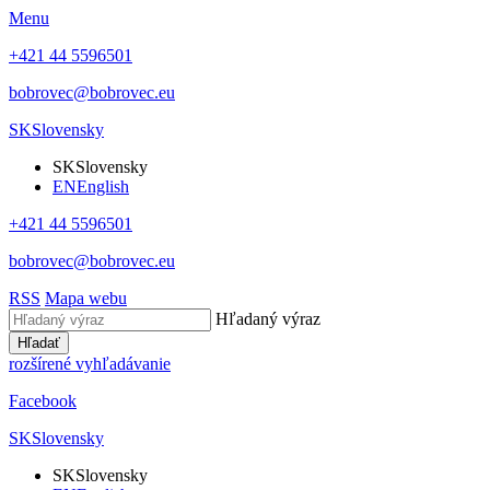
Menu
+421 44 5596501
bobrovec@bobrovec.eu
SK
Slovensky
SK
Slovensky
EN
English
+421 44 5596501
bobrovec@bobrovec.eu
RSS
Mapa webu
Hľadaný výraz
Hľadať
rozšírené vyhľadávanie
Facebook
SK
Slovensky
SK
Slovensky