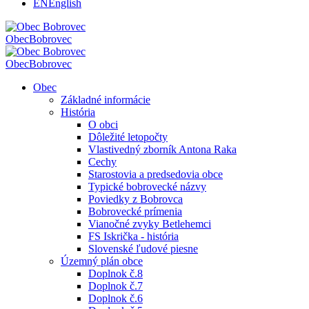
EN
English
Obec
Bobrovec
Obec
Bobrovec
Obec
Základné informácie
História
O obci
Dôležité letopočty
Vlastivedný zborník Antona Raka
Cechy
Starostovia a predsedovia obce
Typické bobrovecké názvy
Poviedky z Bobrovca
Bobrovecké prímenia
Vianočné zvyky Betlehemci
FS Iskrička - história
Slovenské ľudové piesne
Územný plán obce
Doplnok č.8
Doplnok č.7
Doplnok č.6