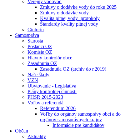
Verejný vodovod
Zmluvy o dodávke vody do roku 2025
Zmluvy o dodávke vody
Kvalita pitnej vody- protokoly
Štandardy kvality pitnej vody
Cintorín
Samospráva
Starosta
Poslanci OZ
Komisie OZ
Hlavný kontrolór obce
Zasadnutia OZ
Zasadnutia OZ (archív do r.2019)
Naše školy
VZN
Ubytovanie - Legislatíva
Plány kontrolnej činnosti
PHSR 2015-2023
Voľby a referendá
Referendum 2026
Voľby do orgánov samosprávy obcí a do
orgánov samosprávnych krajov
Informácie pre kandidátov
Občan
Aktuality