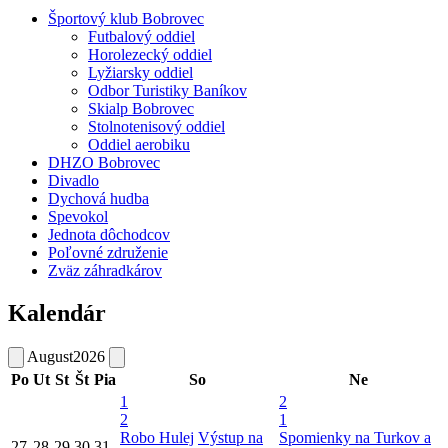
Športový klub Bobrovec
Futbalový oddiel
Horolezecký oddiel
Lyžiarsky oddiel
Odbor Turistiky Baníkov
Skialp Bobrovec
Stolnotenisový oddiel
Oddiel aerobiku
DHZO Bobrovec
Divadlo
Dychová hudba
Spevokol
Jednota dôchodcov
Poľovné združenie
Zväz záhradkárov
Kalendár
August
2026
Po
Ut
St
Št
Pia
So
Ne
1
2
2
1
Robo Hulej
Výstup na
Spomienky na Turkov a
27
28
29
30
31