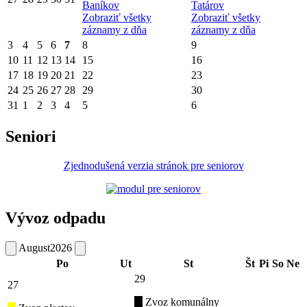
Baníkov
Tatárov
Zobraziť všetky
Zobraziť všetky
záznamy z dňa
záznamy z dňa
3
4
5
6
7
8
9
10
11
12
13
14
15
16
17
18
19
20
21
22
23
24
25
26
27
28
29
30
31
1
2
3
4
5
6
Seniori
Zjednodušená verzia stránok pre seniorov
Vývoz odpadu
August
2026
Po
Ut
St
Št
Pi
So
Ne
29
27
Zvoz komunálny