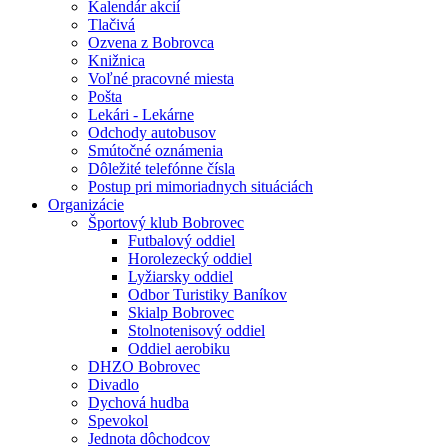
Kalendár akcií
Tlačivá
Ozvena z Bobrovca
Knižnica
Voľné pracovné miesta
Pošta
Lekári - Lekárne
Odchody autobusov
Smútočné oznámenia
Dôležité telefónne čísla
Postup pri mimoriadnych situáciách
Organizácie
Športový klub Bobrovec
Futbalový oddiel
Horolezecký oddiel
Lyžiarsky oddiel
Odbor Turistiky Baníkov
Skialp Bobrovec
Stolnotenisový oddiel
Oddiel aerobiku
DHZO Bobrovec
Divadlo
Dychová hudba
Spevokol
Jednota dôchodcov