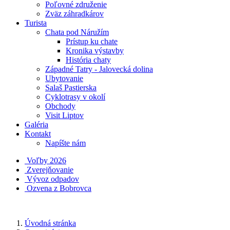
Poľovné združenie
Zväz záhradkárov
Turista
Chata pod Náružím
Prístup ku chate
Kronika výstavby
História chaty
Západné Tatry - Jalovecká dolina
Ubytovanie
Salaš Pastierska
Cyklotrasy v okolí
Obchody
Visit Liptov
Galéria
Kontakt
Napíšte nám
Voľby 2026
Zverejňovanie
Vývoz odpadov
Ozvena z Bobrovca
Úvodná stránka