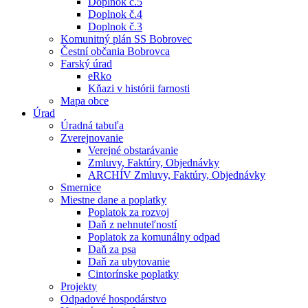
Doplnok č.5
Doplnok č.4
Doplnok č.3
Komunitný plán SS Bobrovec
Čestní občania Bobrovca
Farský úrad
eRko
Kňazi v histórii farnosti
Mapa obce
Úrad
Úradná tabuľa
Zverejnovanie
Verejné obstarávanie
Zmluvy, Faktúry, Objednávky
ARCHÍV Zmluvy, Faktúry, Objednávky
Smernice
Miestne dane a poplatky
Poplatok za rozvoj
Daň z nehnuteľností
Poplatok za komunálny odpad
Daň za psa
Daň za ubytovanie
Cintorínske poplatky
Projekty
Odpadové hospodárstvo