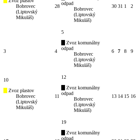
Zvoz plastov
odpad
Bobrovec
28
30
31
1
2
Bobrovec
(Liptovský
(Liptovský
Mikuláš)
Mikuláš)
5
Zvoz komunálny
odpad
3
4
6
7
8
9
Bobrovec
(Liptovský
Mikuláš)
12
10
Zvoz komunálny
Zvoz plastov
odpad
Bobrovec
11
13
14
15
16
Bobrovec
(Liptovský
(Liptovský
Mikuláš)
Mikuláš)
19
Zvoz komunálny
odpad