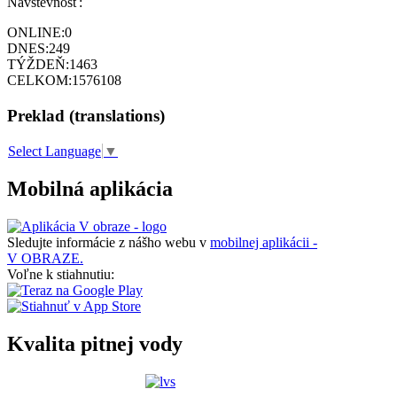
Návštevnosť:
ONLINE:
0
DNES:
249
TÝŽDEŇ:
1463
CELKOM:
1576108
Preklad (translations)
Select Language
▼
Mobilná aplikácia
Sledujte informácie z nášho webu v
mobilnej aplikácii -
V OBRAZE.
Voľne k stiahnutiu:
Kvalita pitnej vody