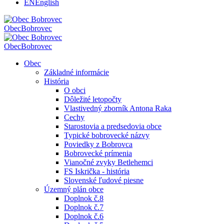
EN
English
Obec
Bobrovec
Obec
Bobrovec
Obec
Základné informácie
História
O obci
Dôležité letopočty
Vlastivedný zborník Antona Raka
Cechy
Starostovia a predsedovia obce
Typické bobrovecké názvy
Poviedky z Bobrovca
Bobrovecké prímenia
Vianočné zvyky Betlehemci
FS Iskrička - história
Slovenské ľudové piesne
Územný plán obce
Doplnok č.8
Doplnok č.7
Doplnok č.6