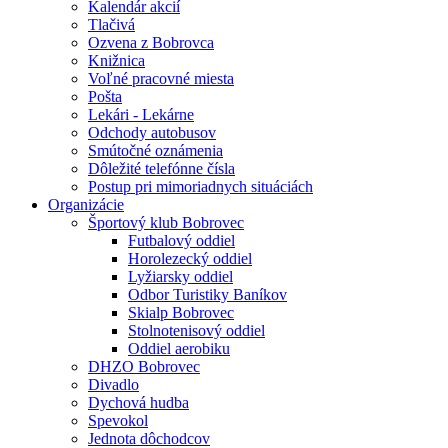
Kalendár akcií
Tlačivá
Ozvena z Bobrovca
Knižnica
Voľné pracovné miesta
Pošta
Lekári - Lekárne
Odchody autobusov
Smútočné oznámenia
Dôležité telefónne čísla
Postup pri mimoriadnych situáciách
Organizácie
Športový klub Bobrovec
Futbalový oddiel
Horolezecký oddiel
Lyžiarsky oddiel
Odbor Turistiky Baníkov
Skialp Bobrovec
Stolnotenisový oddiel
Oddiel aerobiku
DHZO Bobrovec
Divadlo
Dychová hudba
Spevokol
Jednota dôchodcov