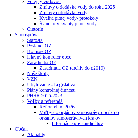
Verejný vodovod
Zmluvy o dodávke vody do roku 2025
Zmluvy o dodávke vody
Kvalita pitnej vody- protokoly
Štandardy kvality pitnej vody
Cintorín
Samospráva
Starosta
Poslanci OZ
Komisie OZ
Hlavný kontrolór obce
Zasadnutia OZ
Zasadnutia OZ (archív do r.2019)
Naše školy
VZN
Ubytovanie - Legislatíva
Plány kontrolnej činnosti
PHSR 2015-2023
Voľby a referendá
Referendum 2026
Voľby do orgánov samosprávy obcí a do
orgánov samosprávnych krajov
Informácie pre kandidátov
Občan
Aktuality