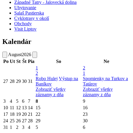
Západné Tatry - Jalovecká dolina
Ubytovanie
Salaš Pastierska
Cyklotrasy v okolí
Obchody
Visit Liptov
Kalendár
August
2026
Po
Ut
St
Št
Pia
So
Ne
1
2
2
1
Robo Hulej
Výstup na
Spomienky na Turkov a
27
28
29
30
31
Baníkov
Tatárov
Zobraziť všetky
Zobraziť všetky
záznamy z dňa
záznamy z dňa
3
4
5
6
7
8
9
10
11
12
13
14
15
16
17
18
19
20
21
22
23
24
25
26
27
28
29
30
31
1
2
3
4
5
6