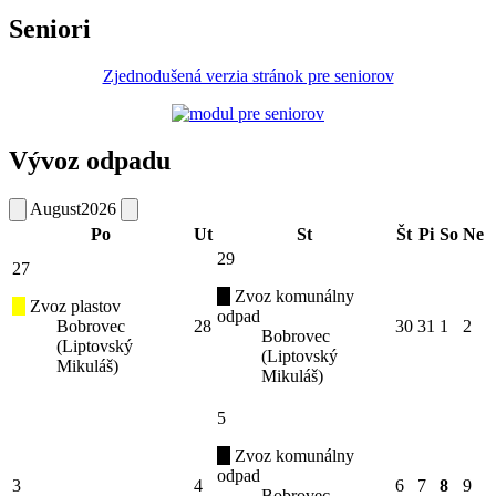
Seniori
Zjednodušená verzia stránok pre seniorov
Vývoz odpadu
August
2026
Po
Ut
St
Št
Pi
So
Ne
29
27
Zvoz komunálny
Zvoz plastov
odpad
Bobrovec
28
30
31
1
2
Bobrovec
(Liptovský
(Liptovský
Mikuláš)
Mikuláš)
5
Zvoz komunálny
odpad
3
4
6
7
8
9
Bobrovec