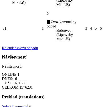
(Liptovský
Mikuláš)
Mikuláš)
2
Zvoz komunálny
odpad
31
1
3
4
5
6
Bobrovec
(Liptovský
Mikuláš)
Kalendár zvozu odpadu
Návštevnosť
Návštevnosť:
ONLINE:
1
DNES:
16
TÝŽDEŇ:
1586
CELKOM:
1576231
Preklad (translations)
Select Language
▼