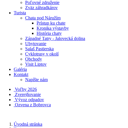
Poľovné združenie
Zväz záhradkárov
Turista
Chata pod Náružím
Prístup ku chate
Kronika výstavby
História chaty
Západné Tatry - Jalovecká dolina
Ubytovanie
Salaš Pastierska
Cyklotrasy v okolí
Obchody
Visit Liptov
Galéria
Kontakt
Napíšte nám
Voľby 2026
Zverejňovanie
Vývoz odpadov
Ozvena z Bobrovca
Úvodná stránka