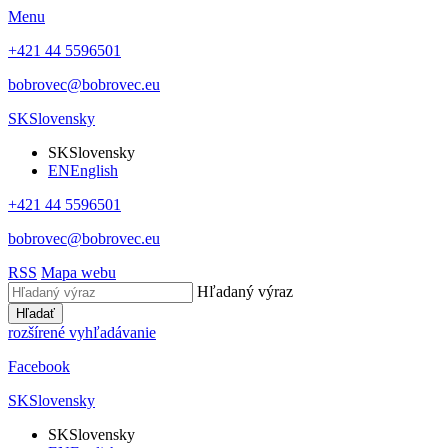
Menu
+421 44 5596501
bobrovec@bobrovec.eu
SK
Slovensky
SK
Slovensky
EN
English
+421 44 5596501
bobrovec@bobrovec.eu
RSS
Mapa webu
Hľadaný výraz
Hľadať
rozšírené vyhľadávanie
Facebook
SK
Slovensky
SK
Slovensky