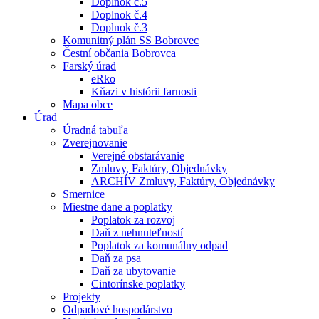
Doplnok č.5
Doplnok č.4
Doplnok č.3
Komunitný plán SS Bobrovec
Čestní občania Bobrovca
Farský úrad
eRko
Kňazi v histórii farnosti
Mapa obce
Úrad
Úradná tabuľa
Zverejnovanie
Verejné obstarávanie
Zmluvy, Faktúry, Objednávky
ARCHÍV Zmluvy, Faktúry, Objednávky
Smernice
Miestne dane a poplatky
Poplatok za rozvoj
Daň z nehnuteľností
Poplatok za komunálny odpad
Daň za psa
Daň za ubytovanie
Cintorínske poplatky
Projekty
Odpadové hospodárstvo