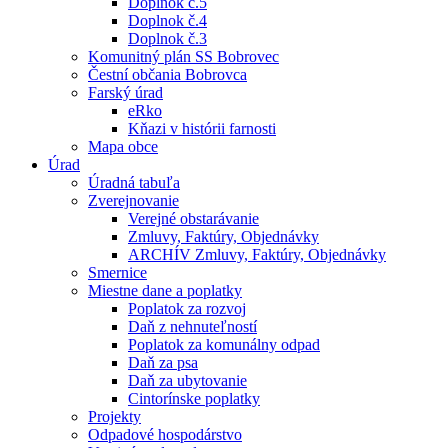
Doplnok č.5
Doplnok č.4
Doplnok č.3
Komunitný plán SS Bobrovec
Čestní občania Bobrovca
Farský úrad
eRko
Kňazi v histórii farnosti
Mapa obce
Úrad
Úradná tabuľa
Zverejnovanie
Verejné obstarávanie
Zmluvy, Faktúry, Objednávky
ARCHÍV Zmluvy, Faktúry, Objednávky
Smernice
Miestne dane a poplatky
Poplatok za rozvoj
Daň z nehnuteľností
Poplatok za komunálny odpad
Daň za psa
Daň za ubytovanie
Cintorínske poplatky
Projekty
Odpadové hospodárstvo