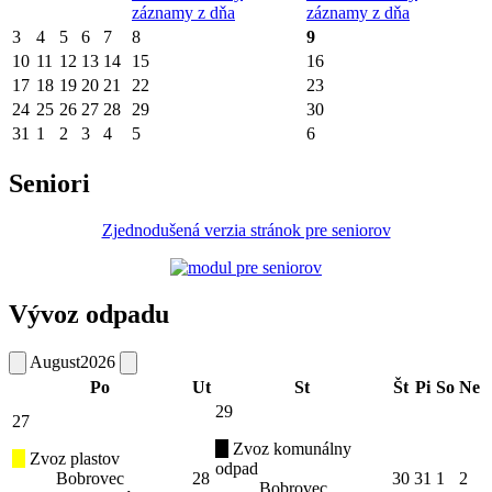
záznamy z dňa
záznamy z dňa
3
4
5
6
7
8
9
10
11
12
13
14
15
16
17
18
19
20
21
22
23
24
25
26
27
28
29
30
31
1
2
3
4
5
6
Seniori
Zjednodušená verzia stránok pre seniorov
Vývoz odpadu
August
2026
Po
Ut
St
Št
Pi
So
Ne
29
27
Zvoz komunálny
Zvoz plastov
odpad
Bobrovec
28
30
31
1
2
Bobrovec