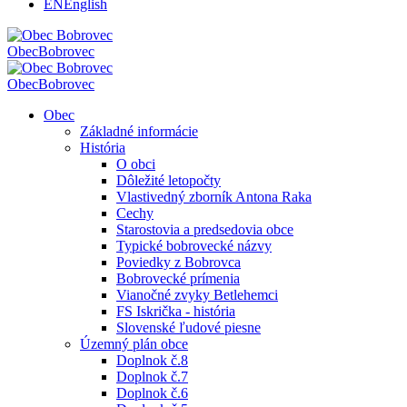
EN
English
Obec
Bobrovec
Obec
Bobrovec
Obec
Základné informácie
História
O obci
Dôležité letopočty
Vlastivedný zborník Antona Raka
Cechy
Starostovia a predsedovia obce
Typické bobrovecké názvy
Poviedky z Bobrovca
Bobrovecké prímenia
Vianočné zvyky Betlehemci
FS Iskrička - história
Slovenské ľudové piesne
Územný plán obce
Doplnok č.8
Doplnok č.7
Doplnok č.6