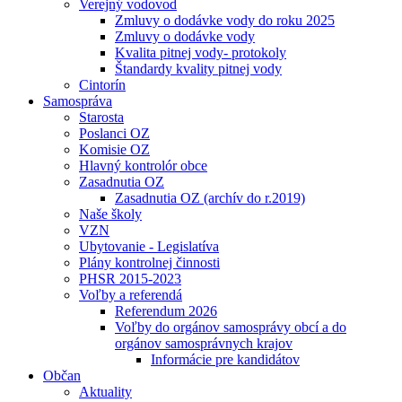
Verejný vodovod
Zmluvy o dodávke vody do roku 2025
Zmluvy o dodávke vody
Kvalita pitnej vody- protokoly
Štandardy kvality pitnej vody
Cintorín
Samospráva
Starosta
Poslanci OZ
Komisie OZ
Hlavný kontrolór obce
Zasadnutia OZ
Zasadnutia OZ (archív do r.2019)
Naše školy
VZN
Ubytovanie - Legislatíva
Plány kontrolnej činnosti
PHSR 2015-2023
Voľby a referendá
Referendum 2026
Voľby do orgánov samosprávy obcí a do
orgánov samosprávnych krajov
Informácie pre kandidátov
Občan
Aktuality