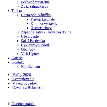
Poľovné združenie
Zväz záhradkárov
Turista
Chata pod Náružím
Prístup ku chate
Kronika výstavby
História chaty
Západné Tatry - Jalovecká dolina
Ubytovanie
Salaš Pastierska
Cyklotrasy v okolí
Obchody
Visit Liptov
Galéria
Kontakt
Napíšte nám
Voľby 2026
Zverejňovanie
Vývoz odpadov
Ozvena z Bobrovca
Úvodná stránka