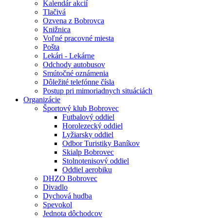
Kalendár akcií
Tlačivá
Ozvena z Bobrovca
Knižnica
Voľné pracovné miesta
Pošta
Lekári - Lekárne
Odchody autobusov
Smútočné oznámenia
Dôležité telefónne čísla
Postup pri mimoriadnych situáciách
Organizácie
Športový klub Bobrovec
Futbalový oddiel
Horolezecký oddiel
Lyžiarsky oddiel
Odbor Turistiky Baníkov
Skialp Bobrovec
Stolnotenisový oddiel
Oddiel aerobiku
DHZO Bobrovec
Divadlo
Dychová hudba
Spevokol
Jednota dôchodcov