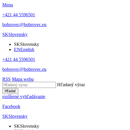
Menu
+421 44 5596501
bobrovec@bobrovec.eu
SK
Slovensky
SK
Slovensky
EN
English
+421 44 5596501
bobrovec@bobrovec.eu
RSS
Mapa webu
Hľadaný výraz
Hľadať
rozšírené vyhľadávanie
Facebook
SK
Slovensky
SK
Slovensky