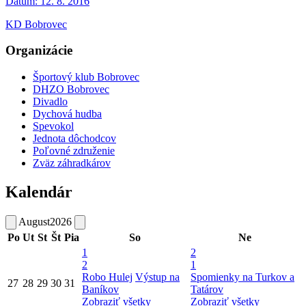
Dátum:
12. 8. 2016
KD Bobrovec
Organizácie
Športový klub Bobrovec
DHZO Bobrovec
Divadlo
Dychová hudba
Spevokol
Jednota dôchodcov
Poľovné združenie
Zväz záhradkárov
Kalendár
August
2026
Po
Ut
St
Št
Pia
So
Ne
1
2
2
1
Robo Hulej
Výstup na
Spomienky na Turkov a
27
28
29
30
31
Baníkov
Tatárov
Zobraziť všetky
Zobraziť všetky