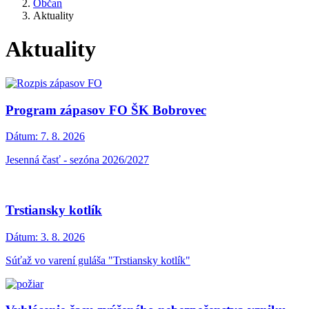
Občan
Aktuality
Aktuality
Program zápasov FO ŠK Bobrovec
Dátum:
7. 8. 2026
Jesenná časť - sezóna 2026/2027
Trstiansky kotlík
Dátum:
3. 8. 2026
Súťaž vo varení guláša "Trstiansky kotlík"