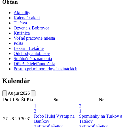
Občan
Aktuality
Kalendár akcií
Tlačivá
Ozvena z Bobrovca
Knižnica
Voľné pracovné miesta
Pošta
Lekári - Lekárne
Odchody autobusov
Smútočné oznámenia
Dôležité telefónne čísla
Postup pri mimoriadnych situáciách
Kalendár
August
2026
Po
Ut
St
Št
Pia
So
Ne
1
2
2
1
Robo Hulej
Výstup na
Spomienky na Turkov a
27
28
29
30
31
Baníkov
Tatárov
Zobraziť všetky
Zobraziť všetky