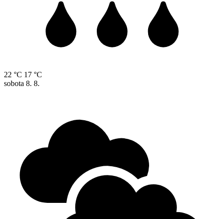
22 °C
17 °C
sobota
8. 8.