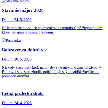
Stavanie májov 2026
Dátum:
24. 5. 2026
Naše tradície nie sú len spomienkou na minulosť, sú živým putom,
ktoré nás spája s našimi predkami.
Bobrovec za dobrú vec
Dátum:
20. 5. 2026
Niekedy stačí malý krok na to, aby sme niekomu zmenili život. V
Bobrovci sme sa rozhodli spojiť pohyb s tým najdôležitejším – s
pomocou druhým...
Letná jazdecká škola
Dátum:
24. 4. 2026