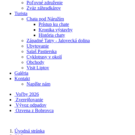
Poľovné združenie
Zväz záhradkárov
Turista
Chata pod Náružím
Prístup ku chate
Kronika výstavby
História chaty
Západné Tatry - Jalovecká dolina
Ubytovanie
Salaš Pastierska
Cyklotrasy v okolí
Obchody
Visit Liptov
Galéria
Kontakt
Napíšte nám
Voľby 2026
Zverejňovanie
Vývoz odpadov
Ozvena z Bobrovca
Úvodná stránka