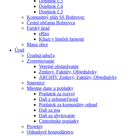
Doplnok č.5
Doplnok č.4
Doplnok č.3
Komunitný plán SS Bobrovec
Čestní občania Bobrovca
Farský úrad
eRko
Kňazi v histórii farnosti
Mapa obce
Úrad
Úradná tabuľa
Zverejnovanie
Verejné obstarávanie
Zmluvy, Faktúry, Objednávky
ARCHÍV Zmluvy, Faktúry, Objednávky
Smernice
Miestne dane a poplatky
Poplatok za rozvoj
Daň z nehnuteľností
Poplatok za komunálny odpad
Daň za psa
Daň za ubytovanie
Cintorínske poplatky
Projekty
Odpadové hospodárstvo