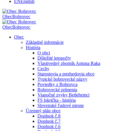
EN
English
Obec
Bobrovec
Obec
Bobrovec
Obec
Základné informácie
História
O obci
Dôležité letopočty
Vlastivedný zborník Antona Raka
Cechy
Starostovia a predsedovia obce
Typické bobrovecké názvy
Poviedky z Bobrovca
Bobrovecké prímenia
Vianočné zvyky Betlehemci
FS Iskrička - história
Slovenské ľudové piesne
Územný plán obce
Doplnok č.8
Doplnok č.7
Doplnok č.6