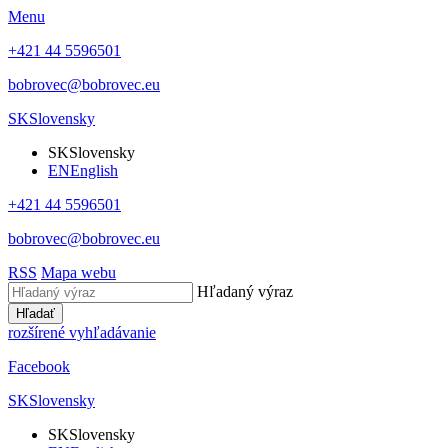
Menu
+421 44 5596501
bobrovec@bobrovec.eu
SK
Slovensky
SK
Slovensky
EN
English
+421 44 5596501
bobrovec@bobrovec.eu
RSS
Mapa webu
Hľadaný výraz
Hľadať
rozšírené vyhľadávanie
Facebook
SK
Slovensky
SK
Slovensky