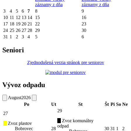
záznamy z dňa
záznamy z dňa
3
4
5
6
7
8
9
10
11
12
13
14
15
16
17
18
19
20
21
22
23
24
25
26
27
28
29
30
31
1
2
3
4
5
6
Seniori
Zjednodušená verzia stránok pre seniorov
Vývoz odpadu
August
2026
Po
Ut
St
Št
Pi
So
Ne
29
27
Zvoz komunálny
Zvoz plastov
odpad
Bobrovec
28
30
31
1
2