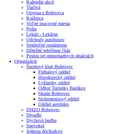
Kalendár akcií
Tlačivá
Ozvena z Bobrovca
Knižnica
Voľné pracovné miesta
Pošta
Lekári - Lekárne
Odchody autobusov
Smútočné oznámenia
Dôležité telefónne čísla
Postup pri mimoriadnych situáciách
Organizácie
Športový klub Bobrovec
Futbalový oddiel
Horolezecký oddiel
Lyžiarsky oddiel
Odbor Turistiky Baníkov
Skialp Bobrovec
Stolnotenisový oddiel
Oddiel aerobiku
DHZO Bobrovec
Divadlo
Dychová hudba
Spevokol
Jednota dôchodcov