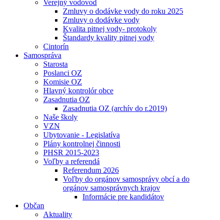
Verejný vodovod
Zmluvy o dodávke vody do roku 2025
Zmluvy o dodávke vody
Kvalita pitnej vody- protokoly
Štandardy kvality pitnej vody
Cintorín
Samospráva
Starosta
Poslanci OZ
Komisie OZ
Hlavný kontrolór obce
Zasadnutia OZ
Zasadnutia OZ (archív do r.2019)
Naše školy
VZN
Ubytovanie - Legislatíva
Plány kontrolnej činnosti
PHSR 2015-2023
Voľby a referendá
Referendum 2026
Voľby do orgánov samosprávy obcí a do
orgánov samosprávnych krajov
Informácie pre kandidátov
Občan
Aktuality