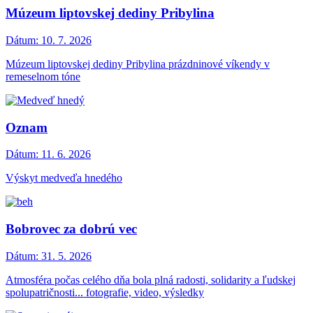
Múzeum liptovskej dediny Pribylina
Dátum:
10. 7. 2026
Múzeum liptovskej dediny Pribylina prázdninové víkendy v
remeselnom tóne
Oznam
Dátum:
11. 6. 2026
Výskyt medveďa hnedého
Bobrovec za dobrú vec
Dátum:
31. 5. 2026
Atmosféra počas celého dňa bola plná radosti, solidarity a ľudskej
spolupatričnosti... fotografie, video, výsledky