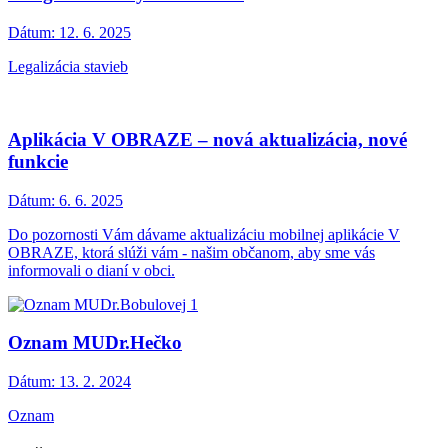
Dátum:
12. 6. 2025
Legalizácia stavieb
Aplikácia V OBRAZE – nová aktualizácia, nové
funkcie
Dátum:
6. 6. 2025
Do pozornosti Vám dávame aktualizáciu mobilnej aplikácie V
OBRAZE, ktorá slúži vám - našim občanom, aby sme vás
informovali o dianí v obci.
Oznam MUDr.Hečko
Dátum:
13. 2. 2024
Oznam