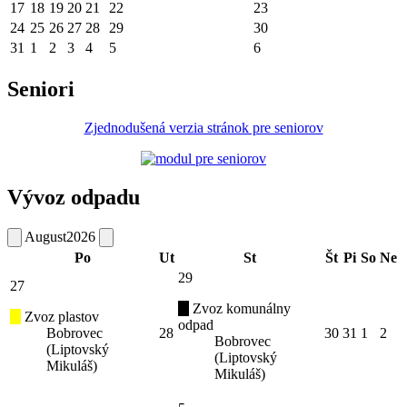
17
18
19
20
21
22
23
24
25
26
27
28
29
30
31
1
2
3
4
5
6
Seniori
Zjednodušená verzia stránok pre seniorov
Vývoz odpadu
August
2026
Po
Ut
St
Št
Pi
So
Ne
29
27
Zvoz komunálny
Zvoz plastov
odpad
Bobrovec
28
30
31
1
2
Bobrovec
(Liptovský
(Liptovský
Mikuláš)
Mikuláš)