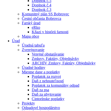
Doplnok č.5
Doplnok č.4
Doplnok č.3
Komunitný plán SS Bobrovec
Čestní občania Bobrovca
Farský úrad
eRko
Kňazi v histórii farnosti
Mapa obce
Úrad
Úradná tabuľa
Zverejnovanie
Verejné obstarávanie
Zmluvy, Faktúry, Objednávky
ARCHÍV Zmluvy, Faktúry, Objednávky
Úradné hodiny
Miestne dane a poplatky
Poplatok za rozvoj
Daň z nehnuteľností
Poplatok za komunálny odpad
Daň za psa
Daň za ubytovanie
Cintorínske poplatky
Projekty
Odpadové hospodárstvo