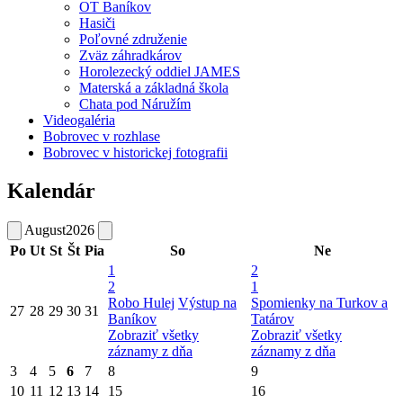
OT Baníkov
Hasiči
Poľovné združenie
Zväz záhradkárov
Horolezecký oddiel JAMES
Materská a základná škola
Chata pod Náružím
Videogaléria
Bobrovec v rozhlase
Bobrovec v historickej fotografii
Kalendár
August
2026
Po
Ut
St
Št
Pia
So
Ne
1
2
2
1
Robo Hulej
Výstup na
Spomienky na Turkov a
27
28
29
30
31
Baníkov
Tatárov
Zobraziť všetky
Zobraziť všetky
záznamy z dňa
záznamy z dňa
3
4
5
6
7
8
9
10
11
12
13
14
15
16