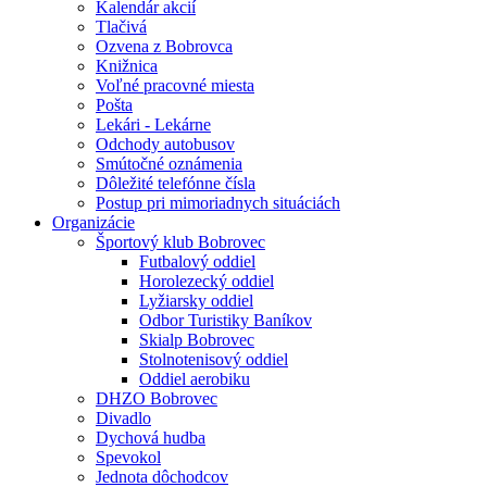
Kalendár akcií
Tlačivá
Ozvena z Bobrovca
Knižnica
Voľné pracovné miesta
Pošta
Lekári - Lekárne
Odchody autobusov
Smútočné oznámenia
Dôležité telefónne čísla
Postup pri mimoriadnych situáciách
Organizácie
Športový klub Bobrovec
Futbalový oddiel
Horolezecký oddiel
Lyžiarsky oddiel
Odbor Turistiky Baníkov
Skialp Bobrovec
Stolnotenisový oddiel
Oddiel aerobiku
DHZO Bobrovec
Divadlo
Dychová hudba
Spevokol
Jednota dôchodcov