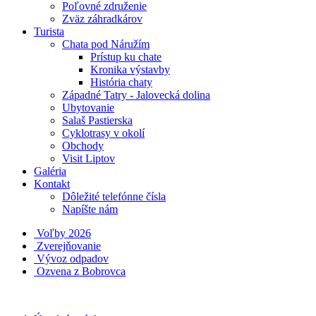
Poľovné združenie
Zväz záhradkárov
Turista
Chata pod Náružím
Prístup ku chate
Kronika výstavby
História chaty
Západné Tatry - Jalovecká dolina
Ubytovanie
Salaš Pastierska
Cyklotrasy v okolí
Obchody
Visit Liptov
Galéria
Kontakt
Dôležité telefónne čísla
Napíšte nám
Voľby 2026
Zverejňovanie
Vývoz odpadov
Ozvena z Bobrovca