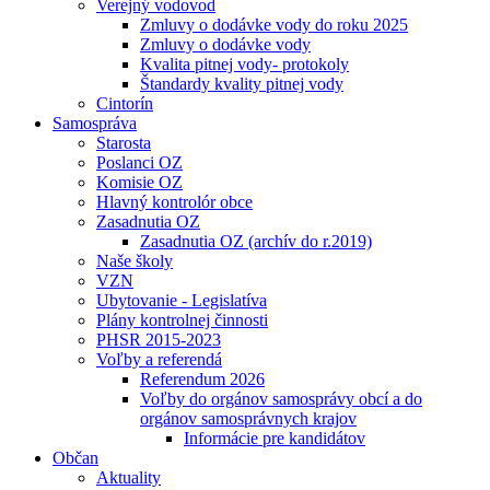
Verejný vodovod
Zmluvy o dodávke vody do roku 2025
Zmluvy o dodávke vody
Kvalita pitnej vody- protokoly
Štandardy kvality pitnej vody
Cintorín
Samospráva
Starosta
Poslanci OZ
Komisie OZ
Hlavný kontrolór obce
Zasadnutia OZ
Zasadnutia OZ (archív do r.2019)
Naše školy
VZN
Ubytovanie - Legislatíva
Plány kontrolnej činnosti
PHSR 2015-2023
Voľby a referendá
Referendum 2026
Voľby do orgánov samosprávy obcí a do
orgánov samosprávnych krajov
Informácie pre kandidátov
Občan
Aktuality