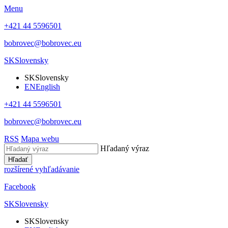
Menu
+421 44 5596501
bobrovec@bobrovec.eu
SK
Slovensky
SK
Slovensky
EN
English
+421 44 5596501
bobrovec@bobrovec.eu
RSS
Mapa webu
Hľadaný výraz
Hľadať
rozšírené vyhľadávanie
Facebook
SK
Slovensky
SK
Slovensky