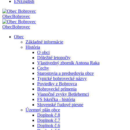
EN
English
Obec
Bobrovec
Obec
Bobrovec
Obec
Základné informácie
História
O obci
Dôležité letopočty
Vlastivedný zborník Antona Raka
Cechy
Starostovia a predsedovia obce
Typické bobrovecké názvy
Poviedky z Bobrovca
Bobrovecké prímenia
Vianočné zvyky Betlehemci
FS Iskrička - história
Slovenské ľudové piesne
Územný plán obce
Doplnok č.8
Doplnok č.7
Doplnok č.6