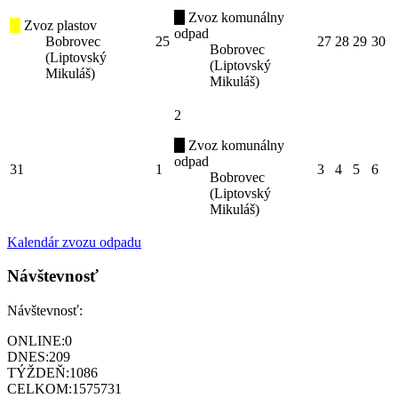
Zvoz komunálny
Zvoz plastov
odpad
Bobrovec
25
27
28
29
30
Bobrovec
(Liptovský
(Liptovský
Mikuláš)
Mikuláš)
2
Zvoz komunálny
odpad
31
1
3
4
5
6
Bobrovec
(Liptovský
Mikuláš)
Kalendár zvozu odpadu
Návštevnosť
Návštevnosť:
ONLINE:
0
DNES:
209
TÝŽDEŇ:
1086
CELKOM:
1575731