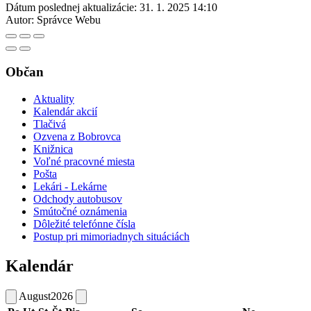
Dátum poslednej aktualizácie:
31. 1. 2025 14:10
Autor:
Správce Webu
Občan
Aktuality
Kalendár akcií
Tlačivá
Ozvena z Bobrovca
Knižnica
Voľné pracovné miesta
Pošta
Lekári - Lekárne
Odchody autobusov
Smútočné oznámenia
Dôležité telefónne čísla
Postup pri mimoriadnych situáciách
Kalendár
August
2026