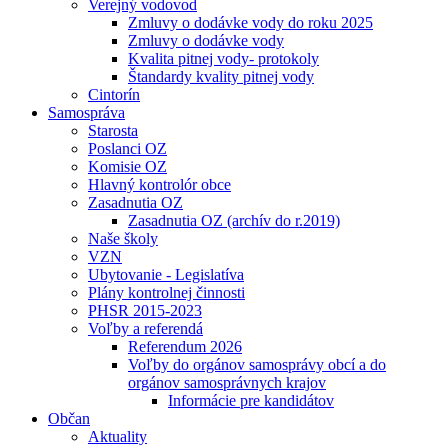
Verejný vodovod
Zmluvy o dodávke vody do roku 2025
Zmluvy o dodávke vody
Kvalita pitnej vody- protokoly
Štandardy kvality pitnej vody
Cintorín
Samospráva
Starosta
Poslanci OZ
Komisie OZ
Hlavný kontrolór obce
Zasadnutia OZ
Zasadnutia OZ (archív do r.2019)
Naše školy
VZN
Ubytovanie - Legislatíva
Plány kontrolnej činnosti
PHSR 2015-2023
Voľby a referendá
Referendum 2026
Voľby do orgánov samosprávy obcí a do
orgánov samosprávnych krajov
Informácie pre kandidátov
Občan
Aktuality