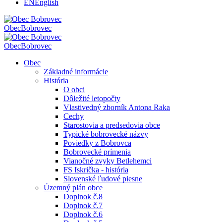
EN
English
Obec
Bobrovec
Obec
Bobrovec
Obec
Základné informácie
História
O obci
Dôležité letopočty
Vlastivedný zborník Antona Raka
Cechy
Starostovia a predsedovia obce
Typické bobrovecké názvy
Poviedky z Bobrovca
Bobrovecké prímenia
Vianočné zvyky Betlehemci
FS Iskrička - história
Slovenské ľudové piesne
Územný plán obce
Doplnok č.8
Doplnok č.7
Doplnok č.6