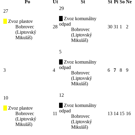
Po
Ut
St
Št
Pi
So
Ne
29
27
Zvoz komunálny
Zvoz plastov
odpad
Bobrovec
28
30
31
1
2
Bobrovec
(Liptovský
(Liptovský
Mikuláš)
Mikuláš)
5
Zvoz komunálny
odpad
3
4
6
7
8
9
Bobrovec
(Liptovský
Mikuláš)
12
10
Zvoz komunálny
Zvoz plastov
odpad
Bobrovec
11
13
14
15
16
Bobrovec
(Liptovský
(Liptovský
Mikuláš)
Mikuláš)