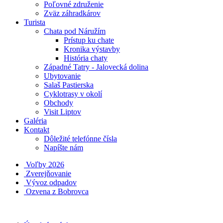
Poľovné združenie
Zväz záhradkárov
Turista
Chata pod Náružím
Prístup ku chate
Kronika výstavby
História chaty
Západné Tatry - Jalovecká dolina
Ubytovanie
Salaš Pastierska
Cyklotrasy v okolí
Obchody
Visit Liptov
Galéria
Kontakt
Dôležité telefónne čísla
Napíšte nám
Voľby 2026
Zverejňovanie
Vývoz odpadov
Ozvena z Bobrovca