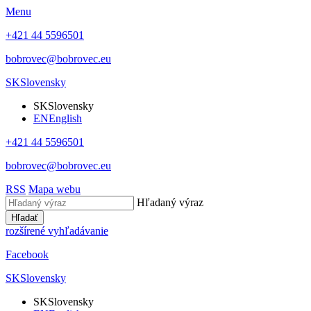
Menu
+421 44 5596501
bobrovec@bobrovec.eu
SK
Slovensky
SK
Slovensky
EN
English
+421 44 5596501
bobrovec@bobrovec.eu
RSS
Mapa webu
Hľadaný výraz
Hľadať
rozšírené vyhľadávanie
Facebook
SK
Slovensky
SK
Slovensky