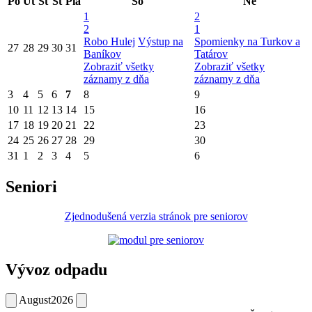
Po
Ut
St
Št
Pia
So
Ne
1
2
2
1
Robo Hulej
Výstup na
Spomienky na Turkov a
27
28
29
30
31
Baníkov
Tatárov
Zobraziť všetky
Zobraziť všetky
záznamy z dňa
záznamy z dňa
3
4
5
6
7
8
9
10
11
12
13
14
15
16
17
18
19
20
21
22
23
24
25
26
27
28
29
30
31
1
2
3
4
5
6
Seniori
Zjednodušená verzia stránok pre seniorov
Vývoz odpadu
August
2026