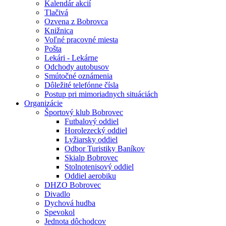
Kalendár akcií
Tlačivá
Ozvena z Bobrovca
Knižnica
Voľné pracovné miesta
Pošta
Lekári - Lekárne
Odchody autobusov
Smútočné oznámenia
Dôležité telefónne čísla
Postup pri mimoriadnych situáciách
Organizácie
Športový klub Bobrovec
Futbalový oddiel
Horolezecký oddiel
Lyžiarsky oddiel
Odbor Turistiky Baníkov
Skialp Bobrovec
Stolnotenisový oddiel
Oddiel aerobiku
DHZO Bobrovec
Divadlo
Dychová hudba
Spevokol
Jednota dôchodcov