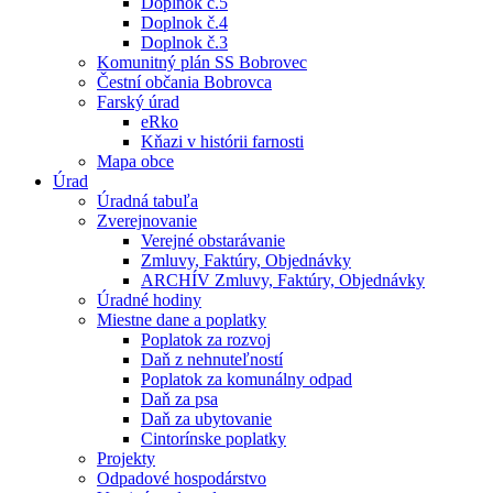
Doplnok č.5
Doplnok č.4
Doplnok č.3
Komunitný plán SS Bobrovec
Čestní občania Bobrovca
Farský úrad
eRko
Kňazi v histórii farnosti
Mapa obce
Úrad
Úradná tabuľa
Zverejnovanie
Verejné obstarávanie
Zmluvy, Faktúry, Objednávky
ARCHÍV Zmluvy, Faktúry, Objednávky
Úradné hodiny
Miestne dane a poplatky
Poplatok za rozvoj
Daň z nehnuteľností
Poplatok za komunálny odpad
Daň za psa
Daň za ubytovanie
Cintorínske poplatky
Projekty
Odpadové hospodárstvo