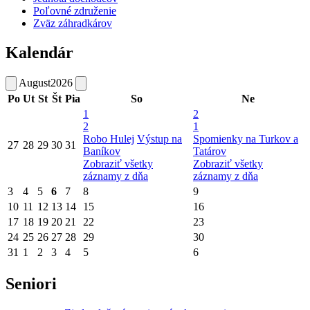
Poľovné združenie
Zväz záhradkárov
Kalendár
August
2026
Po
Ut
St
Št
Pia
So
Ne
1
2
2
1
Robo Hulej
Výstup na
Spomienky na Turkov a
27
28
29
30
31
Baníkov
Tatárov
Zobraziť všetky
Zobraziť všetky
záznamy z dňa
záznamy z dňa
3
4
5
6
7
8
9
10
11
12
13
14
15
16
17
18
19
20
21
22
23
24
25
26
27
28
29
30
31
1
2
3
4
5
6
Seniori