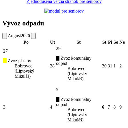
Zjednodušená verzia stránok pre seniorov
Vývoz odpadu
August
2026
Po
Ut
St
Št
Pi
So
Ne
29
27
Zvoz komunálny
Zvoz plastov
odpad
Bobrovec
28
30
31
1
2
Bobrovec
(Liptovský
(Liptovský
Mikuláš)
Mikuláš)
5
Zvoz komunálny
odpad
3
4
6
7
8
9
Bobrovec
(Liptovský
Mikuláš)