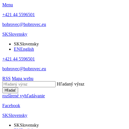
Menu
+421 44 5596501
bobrovec@bobrovec.eu
SK
Slovensky
SK
Slovensky
EN
English
+421 44 5596501
bobrovec@bobrovec.eu
RSS
Mapa webu
Hľadaný výraz
Hľadať
rozšírené vyhľadávanie
Facebook
SK
Slovensky
SK
Slovensky