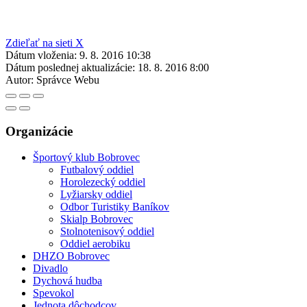
Zdieľať na sieti X
Dátum vloženia:
9. 8. 2016 10:38
Dátum poslednej aktualizácie:
18. 8. 2016 8:00
Autor:
Správce Webu
Organizácie
Športový klub Bobrovec
Futbalový oddiel
Horolezecký oddiel
Lyžiarsky oddiel
Odbor Turistiky Baníkov
Skialp Bobrovec
Stolnotenisový oddiel
Oddiel aerobiku
DHZO Bobrovec
Divadlo
Dychová hudba
Spevokol
Jednota dôchodcov