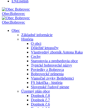
EN
English
Obec
Bobrovec
Obec
Bobrovec
Obec
Základné informácie
História
O obci
Dôležité letopočty
Vlastivedný zborník Antona Raka
Cechy
Starostovia a predsedovia obce
Typické bobrovecké názvy
Poviedky z Bobrovca
Bobrovecké prímenia
Vianočné zvyky Betlehemci
FS Iskrička - história
Slovenské ľudové piesne
Územný plán obce
Doplnok č.8
Doplnok č.7
Doplnok č.6