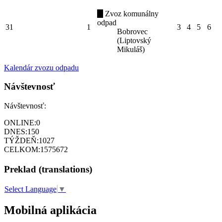
Zvoz komunálny
odpad
31
1
3
4
5
6
Bobrovec
(Liptovský
Mikuláš)
Kalendár zvozu odpadu
Návštevnosť
Návštevnosť:
ONLINE:
0
DNES:
150
TÝŽDEŇ:
1027
CELKOM:
1575672
Preklad (translations)
Select Language
▼
Mobilná aplikácia