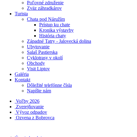
Poľovné združenie
Zväz záhradkárov
Turista
Chata pod Náružím
Prístup ku chate
Kronika výstavby
História chaty
Západné Tatry - Jalovecká dolina
Ubytovanie
Salaš Pastierska
Cyklotrasy v okolí
Obchody
Visit Liptov
Galéria
Kontakt
Dôležité telefónne čísla
Napíšte nám
Voľby 2026
Zverejňovanie
Vývoz odpadov
Ozvena z Bobrovca