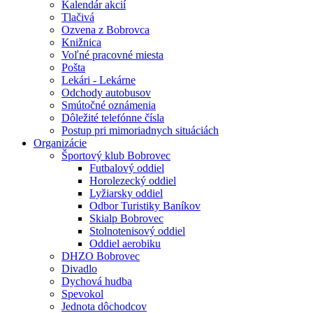
Kalendár akcií
Tlačivá
Ozvena z Bobrovca
Knižnica
Voľné pracovné miesta
Pošta
Lekári - Lekárne
Odchody autobusov
Smútočné oznámenia
Dôležité telefónne čísla
Postup pri mimoriadnych situáciách
Organizácie
Športový klub Bobrovec
Futbalový oddiel
Horolezecký oddiel
Lyžiarsky oddiel
Odbor Turistiky Baníkov
Skialp Bobrovec
Stolnotenisový oddiel
Oddiel aerobiku
DHZO Bobrovec
Divadlo
Dychová hudba
Spevokol
Jednota dôchodcov