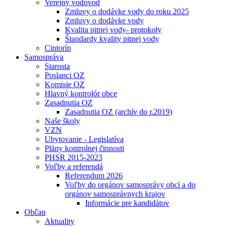
Verejný vodovod
Zmluvy o dodávke vody do roku 2025
Zmluvy o dodávke vody
Kvalita pitnej vody- protokoly
Štandardy kvality pitnej vody
Cintorín
Samospráva
Starosta
Poslanci OZ
Komisie OZ
Hlavný kontrolór obce
Zasadnutia OZ
Zasadnutia OZ (archív do r.2019)
Naše školy
VZN
Ubytovanie - Legislatíva
Plány kontrolnej činnosti
PHSR 2015-2023
Voľby a referendá
Referendum 2026
Voľby do orgánov samosprávy obcí a do
orgánov samosprávnych krajov
Informácie pre kandidátov
Občan
Aktuality