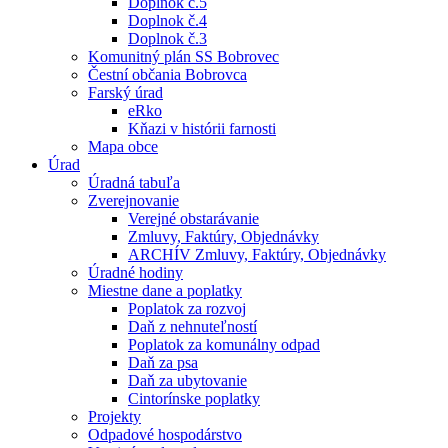
Doplnok č.5
Doplnok č.4
Doplnok č.3
Komunitný plán SS Bobrovec
Čestní občania Bobrovca
Farský úrad
eRko
Kňazi v histórii farnosti
Mapa obce
Úrad
Úradná tabuľa
Zverejnovanie
Verejné obstarávanie
Zmluvy, Faktúry, Objednávky
ARCHÍV Zmluvy, Faktúry, Objednávky
Úradné hodiny
Miestne dane a poplatky
Poplatok za rozvoj
Daň z nehnuteľností
Poplatok za komunálny odpad
Daň za psa
Daň za ubytovanie
Cintorínske poplatky
Projekty
Odpadové hospodárstvo