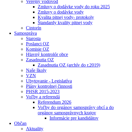
Verejný vodovod
Zmluvy o dodávke vody do roku 2025
Zmluvy o dodávke vody
Kvalita pitnej vody- protokoly
Štandardy kvality pitnej vody
Cintorín
Samospráva
Starosta
Poslanci OZ
Komisie OZ
Hlavný kontrolór obce
Zasadnutia OZ
Zasadnutia OZ (archív do r.2019)
Naše školy
VZN
Ubytovanie - Legislatíva
Plány kontrolnej činnosti
PHSR 2015-2023
Voľby a referendá
Referendum 2026
Voľby do orgánov samosprávy obcí a do
orgánov samosprávnych krajov
Informácie pre kandidátov
Občan
Aktuality