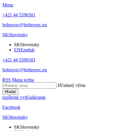
Menu
+421 44 5596501
bobrovec@bobrovec.eu
SK
Slovensky
SK
Slovensky
EN
English
+421 44 5596501
bobrovec@bobrovec.eu
RSS
Mapa webu
Hľadaný výraz
Hľadať
rozšírené vyhľadávanie
Facebook
SK
Slovensky
SK
Slovensky