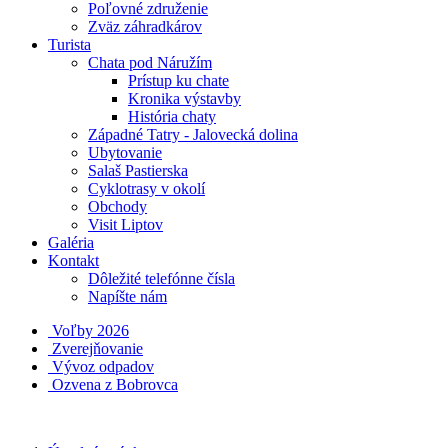
Poľovné združenie
Zväz záhradkárov
Turista
Chata pod Náružím
Prístup ku chate
Kronika výstavby
História chaty
Západné Tatry - Jalovecká dolina
Ubytovanie
Salaš Pastierska
Cyklotrasy v okolí
Obchody
Visit Liptov
Galéria
Kontakt
Dôležité telefónne čísla
Napíšte nám
Voľby 2026
Zverejňovanie
Vývoz odpadov
Ozvena z Bobrovca