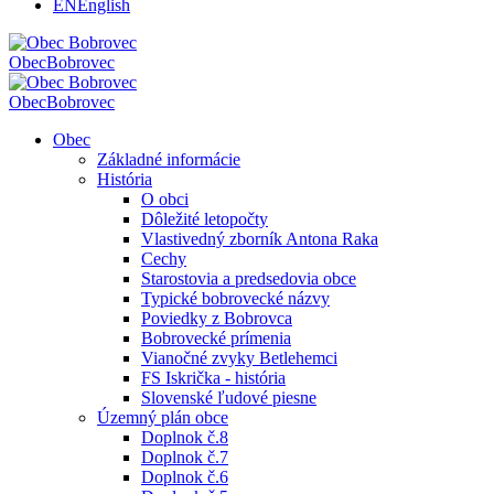
EN
English
Obec
Bobrovec
Obec
Bobrovec
Obec
Základné informácie
História
O obci
Dôležité letopočty
Vlastivedný zborník Antona Raka
Cechy
Starostovia a predsedovia obce
Typické bobrovecké názvy
Poviedky z Bobrovca
Bobrovecké prímenia
Vianočné zvyky Betlehemci
FS Iskrička - história
Slovenské ľudové piesne
Územný plán obce
Doplnok č.8
Doplnok č.7
Doplnok č.6