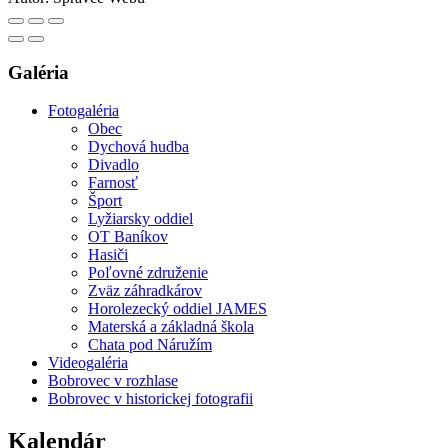
Galéria
Fotogaléria
Obec
Dychová hudba
Divadlo
Farnosť
Šport
Lyžiarsky oddiel
OT Baníkov
Hasiči
Poľovné združenie
Zväz záhradkárov
Horolezecký oddiel JAMES
Materská a základná škola
Chata pod Náružím
Videogaléria
Bobrovec v rozhlase
Bobrovec v historickej fotografii
Kalendár