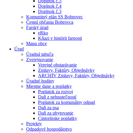
Doplnok č.5
Doplnok č.4
Doplnok č.3
Komunitný plán SS Bobrovec
Čestní občania Bobrovca
Farský úrad
eRko
Kňazi v histórii farnosti
Mapa obce
Úrad
Úradná tabuľa
Zverejnovanie
Verejné obstarávanie
Zmluvy, Faktúry, Objednávky
ARCHÍV Zmluvy, Faktúry, Objednávky
Úradné hodiny
Miestne dane a poplatky
Poplatok za rozvoj
Daň z nehnuteľností
Poplatok za komunálny odpad
Daň za psa
Daň za ubytovanie
Cintorínske poplatky
Projekty
Odpadové hospodárstvo