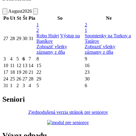
August
2026
Po
Ut
St
Št
Pia
So
Ne
1
2
2
1
Robo Hulej
Výstup na
Spomienky na Turkov a
27
28
29
30
31
Baníkov
Tatárov
Zobraziť všetky
Zobraziť všetky
záznamy z dňa
záznamy z dňa
3
4
5
6
7
8
9
10
11
12
13
14
15
16
17
18
19
20
21
22
23
24
25
26
27
28
29
30
31
1
2
3
4
5
6
Seniori
Zjednodušená verzia stránok pre seniorov
Vývoz odpadu