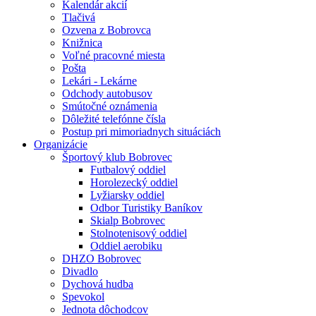
Kalendár akcií
Tlačivá
Ozvena z Bobrovca
Knižnica
Voľné pracovné miesta
Pošta
Lekári - Lekárne
Odchody autobusov
Smútočné oznámenia
Dôležité telefónne čísla
Postup pri mimoriadnych situáciách
Organizácie
Športový klub Bobrovec
Futbalový oddiel
Horolezecký oddiel
Lyžiarsky oddiel
Odbor Turistiky Baníkov
Skialp Bobrovec
Stolnotenisový oddiel
Oddiel aerobiku
DHZO Bobrovec
Divadlo
Dychová hudba
Spevokol
Jednota dôchodcov