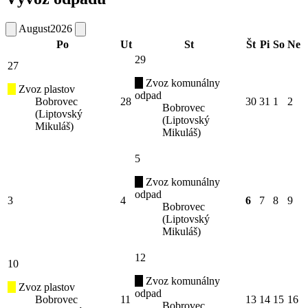
August
2026
Po
Ut
St
Št
Pi
So
Ne
29
27
Zvoz komunálny
Zvoz plastov
odpad
Bobrovec
28
30
31
1
2
Bobrovec
(Liptovský
(Liptovský
Mikuláš)
Mikuláš)
5
Zvoz komunálny
odpad
3
4
6
7
8
9
Bobrovec
(Liptovský
Mikuláš)
12
10
Zvoz komunálny
Zvoz plastov
odpad
Bobrovec
11
13
14
15
16
Bobrovec