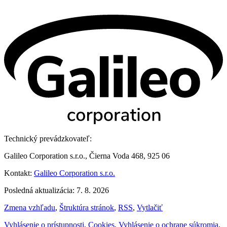
Technický prevádzkovateľ:
Galileo Corporation s.r.o., Čierna Voda 468, 925 06
Kontakt:
Galileo Corporation s.r.o.
Posledná aktualizácia: 7. 8. 2026
Zmena vzhľadu
,
Štruktúra stránok
,
RSS
,
Vytlačiť
Vyhlásenie o prístupnosti
,
Cookies
,
Vyhlásenie o ochrane súkromia
,