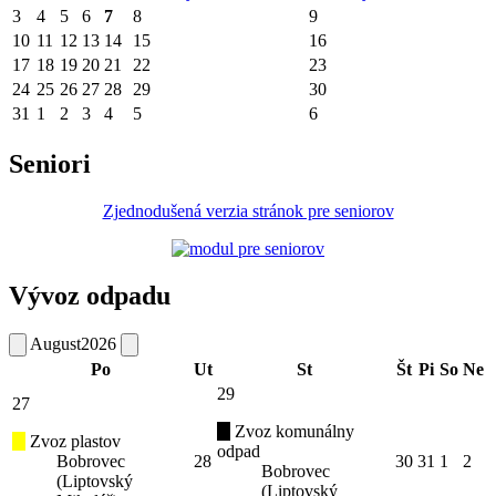
3
4
5
6
7
8
9
10
11
12
13
14
15
16
17
18
19
20
21
22
23
24
25
26
27
28
29
30
31
1
2
3
4
5
6
Seniori
Zjednodušená verzia stránok pre seniorov
Vývoz odpadu
August
2026
Po
Ut
St
Št
Pi
So
Ne
29
27
Zvoz komunálny
Zvoz plastov
odpad
Bobrovec
28
30
31
1
2
Bobrovec
(Liptovský
(Liptovský