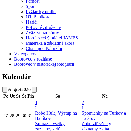
Farnosť
Šport
Lyžiarsky oddiel
OT Baníkov
Hasiči
Poľovné združenie
Zväz záhradkárov
Horolezecký oddiel JAMES
Materská a základná škola
Chata pod Náružím
Videogaléria
Bobrovec v rozhlase
Bobrovec v historickej fotografii
Kalendár
August
2026
Po
Ut
St
Št
Pia
So
Ne
1
2
2
1
Robo Hulej
Výstup na
Spomienky na Turkov a
27
28
29
30
31
Baníkov
Tatárov
Zobraziť všetky
Zobraziť všetky
záznamy z dňa
záznamy z dňa