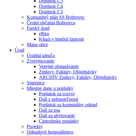
Doplnok č.5
Doplnok č.4
Doplnok č.3
Komunitný plán SS Bobrovec
Čestní občania Bobrovca
Farský úrad
eRko
Kňazi v histórii farnosti
Mapa obce
Úrad
Úradná tabuľa
Zverejnovanie
Verejné obstarávanie
Zmluvy, Faktúry, Objednávky
ARCHÍV Zmluvy, Faktúry, Objednávky
Smernice
Miestne dane a poplatky
Poplatok za rozvoj
Daň z nehnuteľností
Poplatok za komunálny odpad
Daň za psa
Daň za ubytovanie
Cintorínske poplatky
Projekty
Odpadové hospodárstvo