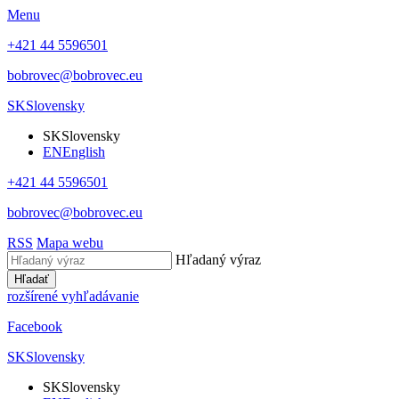
Menu
+421 44 5596501
bobrovec@bobrovec.eu
SK
Slovensky
SK
Slovensky
EN
English
+421 44 5596501
bobrovec@bobrovec.eu
RSS
Mapa webu
Hľadaný výraz
Hľadať
rozšírené vyhľadávanie
Facebook
SK
Slovensky
SK
Slovensky