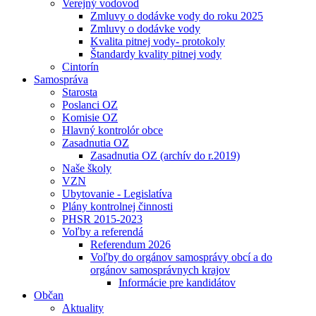
Verejný vodovod
Zmluvy o dodávke vody do roku 2025
Zmluvy o dodávke vody
Kvalita pitnej vody- protokoly
Štandardy kvality pitnej vody
Cintorín
Samospráva
Starosta
Poslanci OZ
Komisie OZ
Hlavný kontrolór obce
Zasadnutia OZ
Zasadnutia OZ (archív do r.2019)
Naše školy
VZN
Ubytovanie - Legislatíva
Plány kontrolnej činnosti
PHSR 2015-2023
Voľby a referendá
Referendum 2026
Voľby do orgánov samosprávy obcí a do
orgánov samosprávnych krajov
Informácie pre kandidátov
Občan
Aktuality