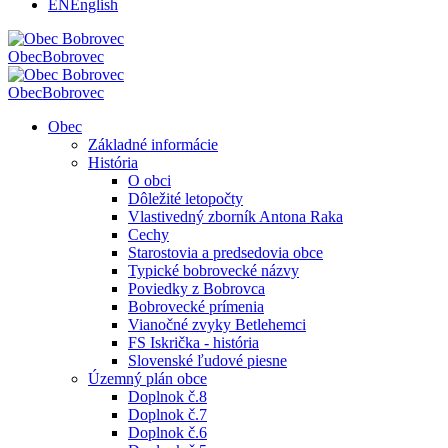
EN
English
Obec
Bobrovec
Obec
Bobrovec
Obec
Základné informácie
História
O obci
Dôležité letopočty
Vlastivedný zborník Antona Raka
Cechy
Starostovia a predsedovia obce
Typické bobrovecké názvy
Poviedky z Bobrovca
Bobrovecké prímenia
Vianočné zvyky Betlehemci
FS Iskrička - história
Slovenské ľudové piesne
Územný plán obce
Doplnok č.8
Doplnok č.7
Doplnok č.6