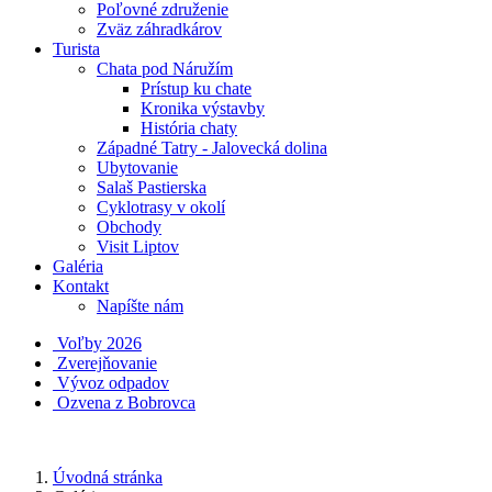
Poľovné združenie
Zväz záhradkárov
Turista
Chata pod Náružím
Prístup ku chate
Kronika výstavby
História chaty
Západné Tatry - Jalovecká dolina
Ubytovanie
Salaš Pastierska
Cyklotrasy v okolí
Obchody
Visit Liptov
Galéria
Kontakt
Napíšte nám
Voľby 2026
Zverejňovanie
Vývoz odpadov
Ozvena z Bobrovca
Úvodná stránka