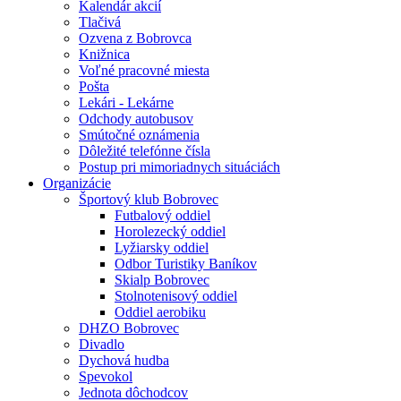
Kalendár akcií
Tlačivá
Ozvena z Bobrovca
Knižnica
Voľné pracovné miesta
Pošta
Lekári - Lekárne
Odchody autobusov
Smútočné oznámenia
Dôležité telefónne čísla
Postup pri mimoriadnych situáciách
Organizácie
Športový klub Bobrovec
Futbalový oddiel
Horolezecký oddiel
Lyžiarsky oddiel
Odbor Turistiky Baníkov
Skialp Bobrovec
Stolnotenisový oddiel
Oddiel aerobiku
DHZO Bobrovec
Divadlo
Dychová hudba
Spevokol
Jednota dôchodcov