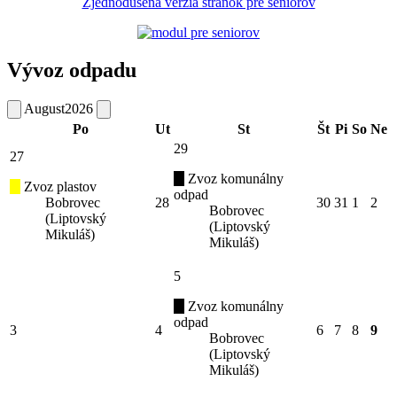
Zjednodušená verzia stránok pre seniorov
Vývoz odpadu
August
2026
Po
Ut
St
Št
Pi
So
Ne
29
27
Zvoz komunálny
Zvoz plastov
odpad
Bobrovec
28
30
31
1
2
Bobrovec
(Liptovský
(Liptovský
Mikuláš)
Mikuláš)
5
Zvoz komunálny
odpad
3
4
6
7
8
9
Bobrovec
(Liptovský
Mikuláš)