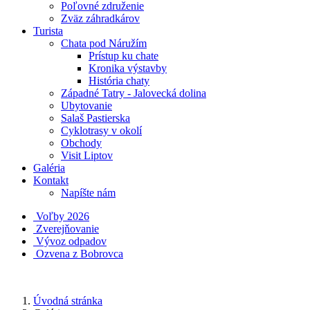
Poľovné združenie
Zväz záhradkárov
Turista
Chata pod Náružím
Prístup ku chate
Kronika výstavby
História chaty
Západné Tatry - Jalovecká dolina
Ubytovanie
Salaš Pastierska
Cyklotrasy v okolí
Obchody
Visit Liptov
Galéria
Kontakt
Napíšte nám
Voľby 2026
Zverejňovanie
Vývoz odpadov
Ozvena z Bobrovca
Úvodná stránka