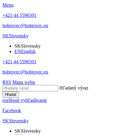
Menu
+421 44 5596501
bobrovec@bobrovec.eu
SK
Slovensky
SK
Slovensky
EN
English
+421 44 5596501
bobrovec@bobrovec.eu
RSS
Mapa webu
Hľadaný výraz
Hľadať
rozšírené vyhľadávanie
Facebook
SK
Slovensky
SK
Slovensky