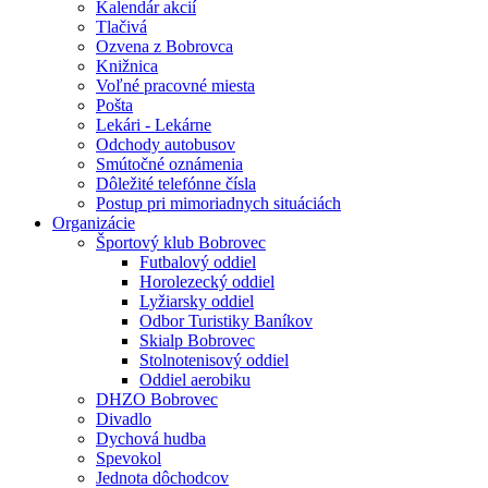
Kalendár akcií
Tlačivá
Ozvena z Bobrovca
Knižnica
Voľné pracovné miesta
Pošta
Lekári - Lekárne
Odchody autobusov
Smútočné oznámenia
Dôležité telefónne čísla
Postup pri mimoriadnych situáciách
Organizácie
Športový klub Bobrovec
Futbalový oddiel
Horolezecký oddiel
Lyžiarsky oddiel
Odbor Turistiky Baníkov
Skialp Bobrovec
Stolnotenisový oddiel
Oddiel aerobiku
DHZO Bobrovec
Divadlo
Dychová hudba
Spevokol
Jednota dôchodcov