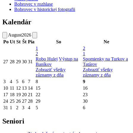
Bobrovec v rozhlase
Bobrovec v historickej fotografii
Kalendár
August
2026
Po
Ut
St
Št
Pia
So
Ne
1
2
2
1
Robo Hulej
Výstup na
Spomienky na Turkov a
27
28
29
30
31
Baníkov
Tatárov
Zobraziť všetky
Zobraziť všetky
záznamy z dňa
záznamy z dňa
3
4
5
6
7
8
9
10
11
12
13
14
15
16
17
18
19
20
21
22
23
24
25
26
27
28
29
30
31
1
2
3
4
5
6
Seniori