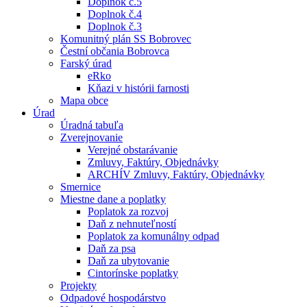
Doplnok č.5
Doplnok č.4
Doplnok č.3
Komunitný plán SS Bobrovec
Čestní občania Bobrovca
Farský úrad
eRko
Kňazi v histórii farnosti
Mapa obce
Úrad
Úradná tabuľa
Zverejnovanie
Verejné obstarávanie
Zmluvy, Faktúry, Objednávky
ARCHÍV Zmluvy, Faktúry, Objednávky
Smernice
Miestne dane a poplatky
Poplatok za rozvoj
Daň z nehnuteľností
Poplatok za komunálny odpad
Daň za psa
Daň za ubytovanie
Cintorínske poplatky
Projekty
Odpadové hospodárstvo