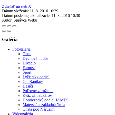
Zdieľať na sieti X
Dátum vloženia:
11. 8. 2016 10:29
Dátum poslednej aktualizácie:
11. 8. 2016 10:30
Autor:
Správce Webu
Galéria
Fotogaléria
Obec
Dychová hudba
Divadlo
Farnosť
Šport
Lyžiarsky oddiel
OT Baníkov
Hasiči
Poľovné združenie
Zväz záhradkárov
Horolezecký oddiel JAMES
Materská a základná škola
Chata pod Náružím
Videogaléria