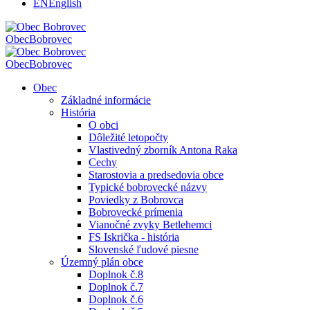
EN
English
Obec
Bobrovec
Obec
Bobrovec
Obec
Základné informácie
História
O obci
Dôležité letopočty
Vlastivedný zborník Antona Raka
Cechy
Starostovia a predsedovia obce
Typické bobrovecké názvy
Poviedky z Bobrovca
Bobrovecké prímenia
Vianočné zvyky Betlehemci
FS Iskrička - história
Slovenské ľudové piesne
Územný plán obce
Doplnok č.8
Doplnok č.7
Doplnok č.6