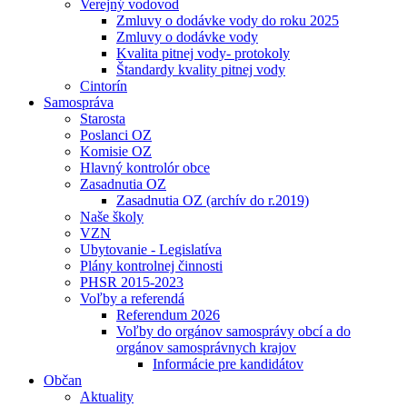
Verejný vodovod
Zmluvy o dodávke vody do roku 2025
Zmluvy o dodávke vody
Kvalita pitnej vody- protokoly
Štandardy kvality pitnej vody
Cintorín
Samospráva
Starosta
Poslanci OZ
Komisie OZ
Hlavný kontrolór obce
Zasadnutia OZ
Zasadnutia OZ (archív do r.2019)
Naše školy
VZN
Ubytovanie - Legislatíva
Plány kontrolnej činnosti
PHSR 2015-2023
Voľby a referendá
Referendum 2026
Voľby do orgánov samosprávy obcí a do
orgánov samosprávnych krajov
Informácie pre kandidátov
Občan
Aktuality