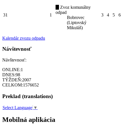
Zvoz komunálny
odpad
31
1
3
4
5
6
Bobrovec
(Liptovský
Mikuláš)
Kalendár zvozu odpadu
Návštevnosť
Návštevnosť:
ONLINE:
1
DNES:
98
TÝŽDEŇ:
2007
CELKOM:
1576652
Preklad (translations)
Select Language
▼
Mobilná aplikácia