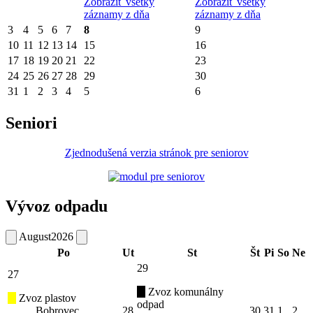
Zobraziť všetky
Zobraziť všetky
záznamy z dňa
záznamy z dňa
3
4
5
6
7
8
9
10
11
12
13
14
15
16
17
18
19
20
21
22
23
24
25
26
27
28
29
30
31
1
2
3
4
5
6
Seniori
Zjednodušená verzia stránok pre seniorov
Vývoz odpadu
August
2026
Po
Ut
St
Št
Pi
So
Ne
29
27
Zvoz komunálny
Zvoz plastov
odpad
Bobrovec
28
30
31
1
2