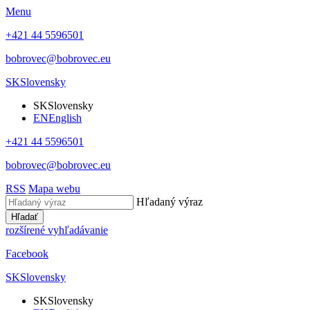
Menu
+421 44 5596501
bobrovec@bobrovec.eu
SK
Slovensky
SK
Slovensky
EN
English
+421 44 5596501
bobrovec@bobrovec.eu
RSS
Mapa webu
Hľadaný výraz
Hľadať
rozšírené vyhľadávanie
Facebook
SK
Slovensky
SK
Slovensky