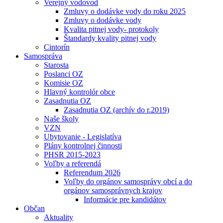
Verejný vodovod
Zmluvy o dodávke vody do roku 2025
Zmluvy o dodávke vody
Kvalita pitnej vody- protokoly
Štandardy kvality pitnej vody
Cintorín
Samospráva
Starosta
Poslanci OZ
Komisie OZ
Hlavný kontrolór obce
Zasadnutia OZ
Zasadnutia OZ (archív do r.2019)
Naše školy
VZN
Ubytovanie - Legislatíva
Plány kontrolnej činnosti
PHSR 2015-2023
Voľby a referendá
Referendum 2026
Voľby do orgánov samosprávy obcí a do
orgánov samosprávnych krajov
Informácie pre kandidátov
Občan
Aktuality