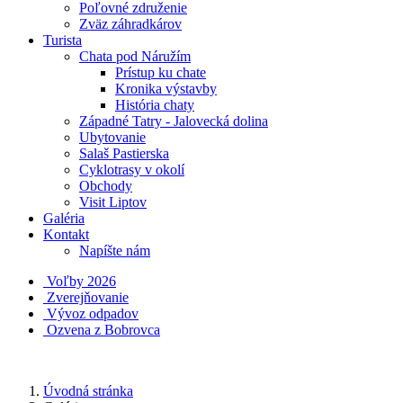
Poľovné združenie
Zväz záhradkárov
Turista
Chata pod Náružím
Prístup ku chate
Kronika výstavby
História chaty
Západné Tatry - Jalovecká dolina
Ubytovanie
Salaš Pastierska
Cyklotrasy v okolí
Obchody
Visit Liptov
Galéria
Kontakt
Napíšte nám
Voľby 2026
Zverejňovanie
Vývoz odpadov
Ozvena z Bobrovca
Úvodná stránka