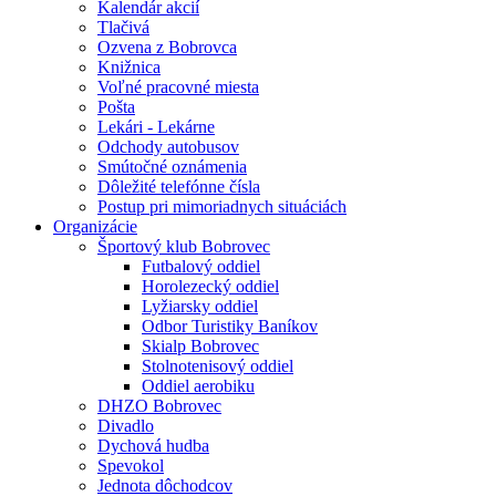
Kalendár akcií
Tlačivá
Ozvena z Bobrovca
Knižnica
Voľné pracovné miesta
Pošta
Lekári - Lekárne
Odchody autobusov
Smútočné oznámenia
Dôležité telefónne čísla
Postup pri mimoriadnych situáciách
Organizácie
Športový klub Bobrovec
Futbalový oddiel
Horolezecký oddiel
Lyžiarsky oddiel
Odbor Turistiky Baníkov
Skialp Bobrovec
Stolnotenisový oddiel
Oddiel aerobiku
DHZO Bobrovec
Divadlo
Dychová hudba
Spevokol
Jednota dôchodcov