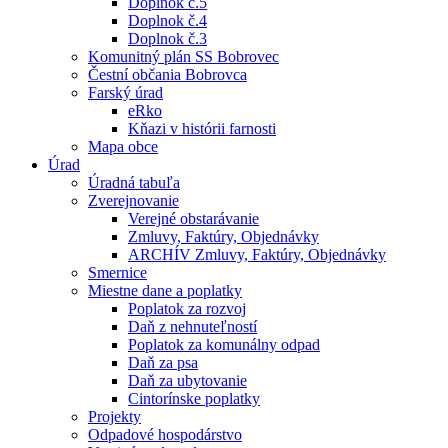
Doplnok č.5
Doplnok č.4
Doplnok č.3
Komunitný plán SS Bobrovec
Čestní občania Bobrovca
Farský úrad
eRko
Kňazi v histórii farnosti
Mapa obce
Úrad
Úradná tabuľa
Zverejnovanie
Verejné obstarávanie
Zmluvy, Faktúry, Objednávky
ARCHÍV Zmluvy, Faktúry, Objednávky
Smernice
Miestne dane a poplatky
Poplatok za rozvoj
Daň z nehnuteľností
Poplatok za komunálny odpad
Daň za psa
Daň za ubytovanie
Cintorínske poplatky
Projekty
Odpadové hospodárstvo