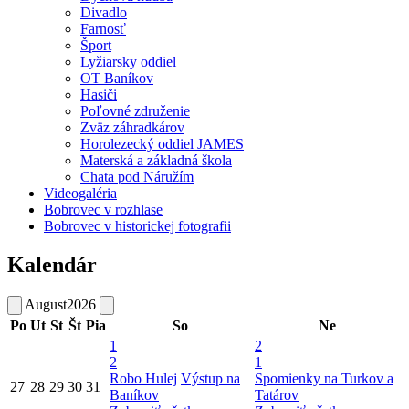
Divadlo
Farnosť
Šport
Lyžiarsky oddiel
OT Baníkov
Hasiči
Poľovné združenie
Zväz záhradkárov
Horolezecký oddiel JAMES
Materská a základná škola
Chata pod Náružím
Videogaléria
Bobrovec v rozhlase
Bobrovec v historickej fotografii
Kalendár
August
2026
Po
Ut
St
Št
Pia
So
Ne
1
2
2
1
Robo Hulej
Výstup na
Spomienky na Turkov a
27
28
29
30
31
Baníkov
Tatárov