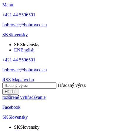
Menu
+421 44 5596501
bobrovec@bobrovec.eu
SK
Slovensky
SK
Slovensky
EN
English
+421 44 5596501
bobrovec@bobrovec.eu
RSS
Mapa webu
Hľadaný výraz
Hľadať
rozšírené vyhľadávanie
Facebook
SK
Slovensky
SK
Slovensky