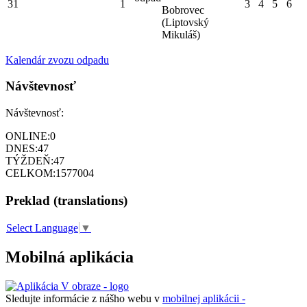
31
1
3
4
5
6
Bobrovec
(Liptovský
Mikuláš)
Kalendár zvozu odpadu
Návštevnosť
Návštevnosť:
ONLINE:
0
DNES:
47
TÝŽDEŇ:
47
CELKOM:
1577004
Preklad (translations)
Select Language
▼
Mobilná aplikácia
Sledujte informácie z nášho webu v
mobilnej aplikácii -