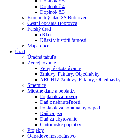
Doplnok č.5
Doplnok č.4
Doplnok č.3
Komunitný plán SS Bobrovec
Čestní občania Bobrovca
Farský úrad
eRko
Kňazi v histórii farnosti
Mapa obce
Úrad
Úradná tabuľa
Zverejnovanie
Verejné obstarávanie
Zmluvy, Faktúry, Objednávky
ARCHÍV Zmluvy, Faktúry, Objednávky
Smernice
Miestne dane a poplatky
Poplatok za rozvoj
Daň z nehnuteľností
Poplatok za komunálny odpad
Daň za psa
Daň za ubytovanie
Cintorínske poplatky
Projekty
Odpadové hospodárstvo