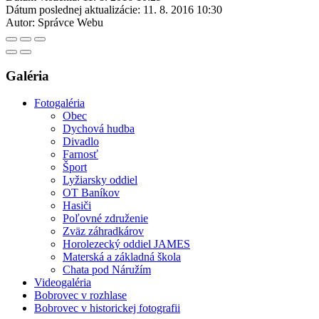
Dátum poslednej aktualizácie:
11. 8. 2016 10:30
Autor:
Správce Webu
Galéria
Fotogaléria
Obec
Dychová hudba
Divadlo
Farnosť
Šport
Lyžiarsky oddiel
OT Baníkov
Hasiči
Poľovné združenie
Zväz záhradkárov
Horolezecký oddiel JAMES
Materská a základná škola
Chata pod Náružím
Videogaléria
Bobrovec v rozhlase
Bobrovec v historickej fotografii