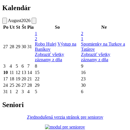
Kalendár
August
2026
Po
Ut
St
Št
Pia
So
Ne
1
2
2
1
Robo Hulej
Výstup na
Spomienky na Turkov a
27
28
29
30
31
Baníkov
Tatárov
Zobraziť všetky
Zobraziť všetky
záznamy z dňa
záznamy z dňa
3
4
5
6
7
8
9
10
11
12
13
14
15
16
17
18
19
20
21
22
23
24
25
26
27
28
29
30
31
1
2
3
4
5
6
Seniori
Zjednodušená verzia stránok pre seniorov