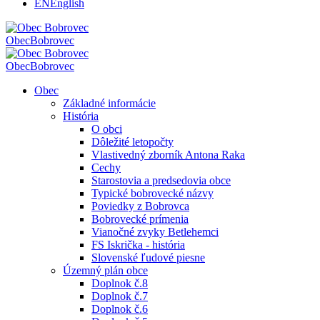
EN
English
Obec
Bobrovec
Obec
Bobrovec
Obec
Základné informácie
História
O obci
Dôležité letopočty
Vlastivedný zborník Antona Raka
Cechy
Starostovia a predsedovia obce
Typické bobrovecké názvy
Poviedky z Bobrovca
Bobrovecké prímenia
Vianočné zvyky Betlehemci
FS Iskrička - história
Slovenské ľudové piesne
Územný plán obce
Doplnok č.8
Doplnok č.7
Doplnok č.6