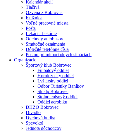
Kalendár akcií
Tlačivá
Ozvena z Bobrovca
Knižnica
Voľné pracovné miesta
Pošta
Lekári - Lekárne
Odchody autobusov
Smútočné oznámenia
Dôležité telefónne čísla
Postup pri mimoriadnych situáciách
Organizácie
Športový klub Bobrovec
Futbalový oddiel
Horolezecký oddiel
Lyžiarsky oddiel
Odbor Turistiky Baníkov
Skialp Bobrovec
Stolnotenisový oddiel
Oddiel aerobiku
DHZO Bobrovec
Divadlo
Dychová hudba
Spevokol
Jednota dôchodcov