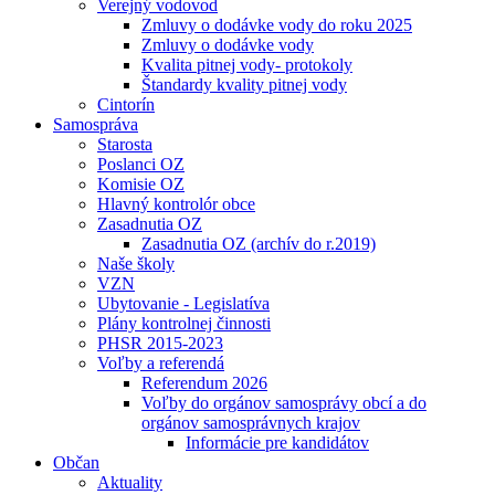
Verejný vodovod
Zmluvy o dodávke vody do roku 2025
Zmluvy o dodávke vody
Kvalita pitnej vody- protokoly
Štandardy kvality pitnej vody
Cintorín
Samospráva
Starosta
Poslanci OZ
Komisie OZ
Hlavný kontrolór obce
Zasadnutia OZ
Zasadnutia OZ (archív do r.2019)
Naše školy
VZN
Ubytovanie - Legislatíva
Plány kontrolnej činnosti
PHSR 2015-2023
Voľby a referendá
Referendum 2026
Voľby do orgánov samosprávy obcí a do
orgánov samosprávnych krajov
Informácie pre kandidátov
Občan
Aktuality