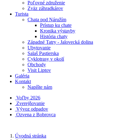
Poľovné združenie
Zväz záhradkárov
Turista
Chata pod Náružím
Prístup ku chate
Kronika výstavby
História chaty
Západné Tatry - Jalovecká dolina
Ubytovanie
Salaš Pastierska
Cyklotrasy v okolí
Obchody
Visit Liptov
Galéria
Kontakt
Napíšte nám
Voľby 2026
Zverejňovanie
Vývoz odpadov
Ozvena z Bobrovca
Úvodná stránka