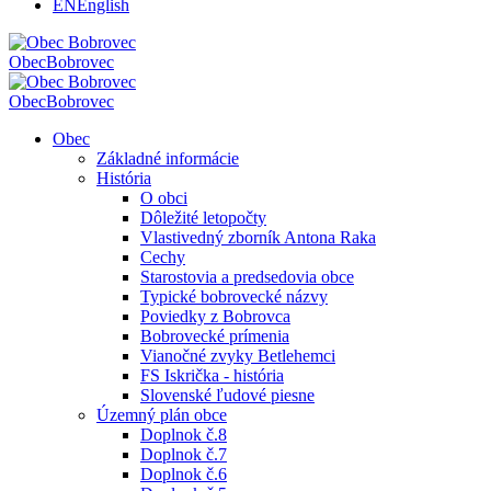
EN
English
Obec
Bobrovec
Obec
Bobrovec
Obec
Základné informácie
História
O obci
Dôležité letopočty
Vlastivedný zborník Antona Raka
Cechy
Starostovia a predsedovia obce
Typické bobrovecké názvy
Poviedky z Bobrovca
Bobrovecké prímenia
Vianočné zvyky Betlehemci
FS Iskrička - história
Slovenské ľudové piesne
Územný plán obce
Doplnok č.8
Doplnok č.7
Doplnok č.6