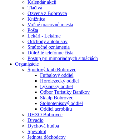
Kalendár akcií
Tlačivá
Ozvena z Bobrovca
Knižnica
Voľné pracovné miesta
Pošta
Lekári - Lekárne
Odchody autobusov
Smútočné oznámenia
Dôležité telefónne čísla
Postup pri mimoriadnych situáciách
Organizácie
Športový klub Bobrovec
Futbalový oddiel
Horolezecký oddiel
Lyžiarsky oddiel
Odbor Turistiky Baníkov
Skialp Bobrovec
Stolnotenisový oddiel
Oddiel aerobiku
DHZO Bobrovec
Divadlo
Dychová hudba
Spevokol
Jednota dôchodcov