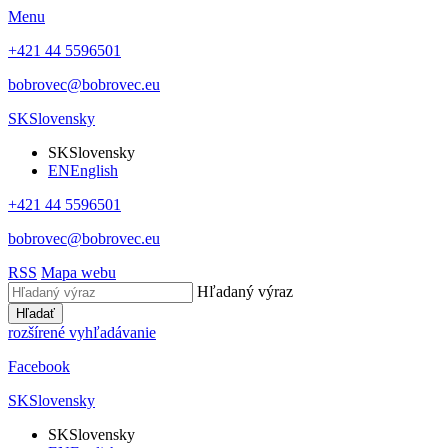
Menu
+421 44 5596501
bobrovec@bobrovec.eu
SK
Slovensky
SK
Slovensky
EN
English
+421 44 5596501
bobrovec@bobrovec.eu
RSS
Mapa webu
Hľadaný výraz
Hľadať
rozšírené vyhľadávanie
Facebook
SK
Slovensky
SK
Slovensky