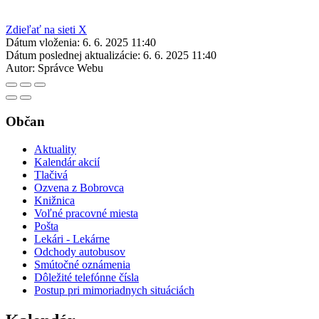
Zdieľať na sieti X
Dátum vloženia:
6. 6. 2025 11:40
Dátum poslednej aktualizácie:
6. 6. 2025 11:40
Autor:
Správce Webu
Občan
Aktuality
Kalendár akcií
Tlačivá
Ozvena z Bobrovca
Knižnica
Voľné pracovné miesta
Pošta
Lekári - Lekárne
Odchody autobusov
Smútočné oznámenia
Dôležité telefónne čísla
Postup pri mimoriadnych situáciách