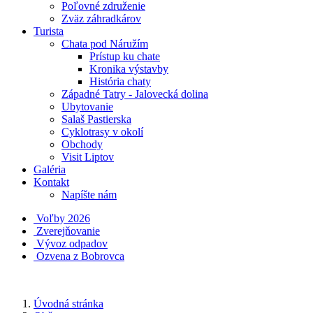
Poľovné združenie
Zväz záhradkárov
Turista
Chata pod Náružím
Prístup ku chate
Kronika výstavby
História chaty
Západné Tatry - Jalovecká dolina
Ubytovanie
Salaš Pastierska
Cyklotrasy v okolí
Obchody
Visit Liptov
Galéria
Kontakt
Napíšte nám
Voľby 2026
Zverejňovanie
Vývoz odpadov
Ozvena z Bobrovca
Úvodná stránka