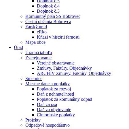
Doplnok č.5
Doplnok č.4
Doplnok č.3
Komunitný plán SS Bobrovec
Čestní občania Bobrovca
Farský úrad
eRko
Kňazi v histórii farnosti
Mapa obce
Úrad
Úradná tabuľa
Zverejnovanie
Verejné obstarávanie
Zmluvy, Faktúry, Objednávky
ARCHÍV Zmluvy, Faktúry, Objednávky
Smernice
Miestne dane a poplatky
Poplatok za rozvoj
Daň z nehnuteľností
Poplatok za komunálny odpad
Daň za psa
Daň za ubytovanie
Cintorínske poplatky
Projekty
Odpadové hospodárstvo