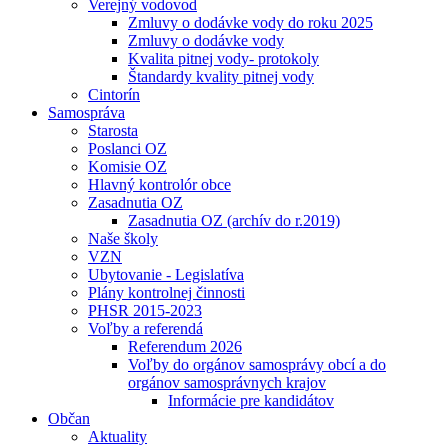
Verejný vodovod
Zmluvy o dodávke vody do roku 2025
Zmluvy o dodávke vody
Kvalita pitnej vody- protokoly
Štandardy kvality pitnej vody
Cintorín
Samospráva
Starosta
Poslanci OZ
Komisie OZ
Hlavný kontrolór obce
Zasadnutia OZ
Zasadnutia OZ (archív do r.2019)
Naše školy
VZN
Ubytovanie - Legislatíva
Plány kontrolnej činnosti
PHSR 2015-2023
Voľby a referendá
Referendum 2026
Voľby do orgánov samosprávy obcí a do
orgánov samosprávnych krajov
Informácie pre kandidátov
Občan
Aktuality