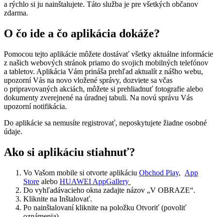
a rýchlo si ju nainštalujete. Táto služba je pre všetkých občanov
zdarma.
O čo ide a čo aplikácia dokáže?
Pomocou tejto aplikácie môžete dostávať všetky aktuálne informácie
z našich webových stránok priamo do svojich mobilných telefónov
a tabletov. Aplikácia Vám prináša prehľad aktualít z nášho webu,
upozorní Vás na novo vložené správy, dozviete sa včas
o pripravovaných akciách, môžete si prehliadnuť fotografie alebo
dokumenty zverejnené na úradnej tabuli. Na novú správu Vás
upozorní notifikácia.
Do aplikácie sa nemusíte registrovať, neposkytujete žiadne osobné
údaje.
Ako si aplikáciu stiahnuť?
Vo Vašom mobile si otvorte aplikáciu
Obchod Play
,
App
Store
alebo
HUAWEI AppGallery
Do vyhľadávacieho okna zadajte názov „V OBRAZE“.
Kliknite na Inštalovať.
Po nainštalovaní kliknite na položku Otvoriť (povoliť
oznámenia).