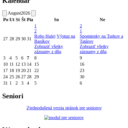
Kalendár
August
2026
Po
Ut
St
Št
Pia
So
Ne
1
2
2
1
Robo Hulej
Výstup na
Spomienky na Turkov a
27
28
29
30
31
Baníkov
Tatárov
Zobraziť všetky
Zobraziť všetky
záznamy z dňa
záznamy z dňa
3
4
5
6
7
8
9
10
11
12
13
14
15
16
17
18
19
20
21
22
23
24
25
26
27
28
29
30
31
1
2
3
4
5
6
Seniori
Zjednodušená verzia stránok pre seniorov