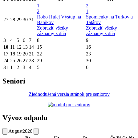
1
2
2
1
Robo Hulej
Výstup na
Spomienky na Turkov a
27
28
29
30
31
Baníkov
Tatárov
Zobraziť všetky
Zobraziť všetky
záznamy z dňa
záznamy z dňa
3
4
5
6
7
8
9
10
11
12
13
14
15
16
17
18
19
20
21
22
23
24
25
26
27
28
29
30
31
1
2
3
4
5
6
Seniori
Zjednodušená verzia stránok pre seniorov
Vývoz odpadu
August
2026