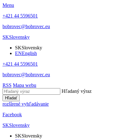
Menu
+421 44 5596501
bobrovec@bobrovec.eu
SK
Slovensky
SK
Slovensky
EN
English
+421 44 5596501
bobrovec@bobrovec.eu
RSS
Mapa webu
Hľadaný výraz
Hľadať
rozšírené vyhľadávanie
Facebook
SK
Slovensky
SK
Slovensky