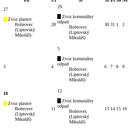
Po
Ut
St
Št
Pi
So
Ne
29
27
Zvoz komunálny
Zvoz plastov
odpad
Bobrovec
28
30
31
1
2
Bobrovec
(Liptovský
(Liptovský
Mikuláš)
Mikuláš)
5
Zvoz komunálny
odpad
3
4
6
7
8
9
Bobrovec
(Liptovský
Mikuláš)
12
10
Zvoz komunálny
Zvoz plastov
odpad
Bobrovec
11
13
14
15
16
Bobrovec
(Liptovský
(Liptovský
Mikuláš)
Mikuláš)