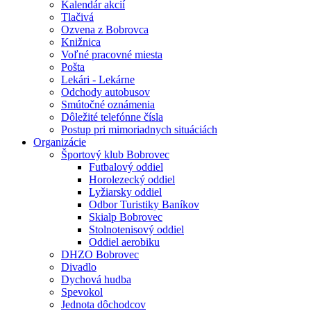
Kalendár akcií
Tlačivá
Ozvena z Bobrovca
Knižnica
Voľné pracovné miesta
Pošta
Lekári - Lekárne
Odchody autobusov
Smútočné oznámenia
Dôležité telefónne čísla
Postup pri mimoriadnych situáciách
Organizácie
Športový klub Bobrovec
Futbalový oddiel
Horolezecký oddiel
Lyžiarsky oddiel
Odbor Turistiky Baníkov
Skialp Bobrovec
Stolnotenisový oddiel
Oddiel aerobiku
DHZO Bobrovec
Divadlo
Dychová hudba
Spevokol
Jednota dôchodcov