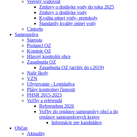
Verejný vodovod
Zmluvy o dodávke vody do roku 2025
Zmluvy o dodávke vody
Kvalita pitnej vody- protokoly
Štandardy kvality pitnej vody
Cintorín
Samospráva
Starosta
Poslanci OZ
Komisie OZ
Hlavný kontrolór obce
Zasadnutia OZ
Zasadnutia OZ (archív do r.2019)
Naše školy
VZN
Ubytovanie - Legislatíva
Plány kontrolnej činnosti
PHSR 2015-2023
Voľby a referendá
Referendum 2026
Voľby do orgánov samosprávy obcí a do
orgánov samosprávnych krajov
Informácie pre kandidátov
Občan
Aktuality