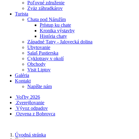
Poľovné združenie
Zväz záhradkárov
Turista
Chata pod Náružím
Prístup ku chate
Kronika výstavby
História chaty
Západné Tatry - Jalovecká dolina
Ubytovanie
Salaš Pastierska
Cyklotrasy v okolí
Obchody
Visit Liptov
Galéria
Kontakt
Napíšte nám
Voľby 2026
Zverejňovanie
Vývoz odpadov
Ozvena z Bobrovca
Úvodná stránka