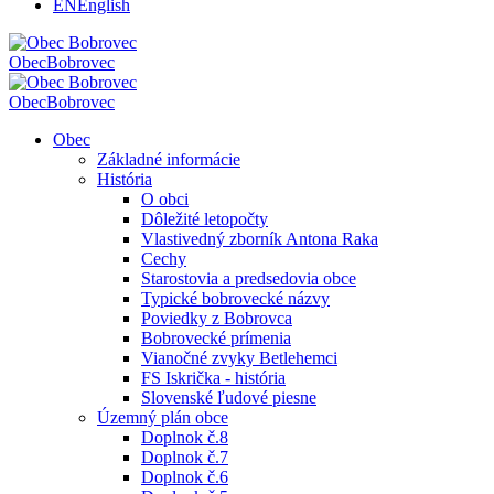
EN
English
Obec
Bobrovec
Obec
Bobrovec
Obec
Základné informácie
História
O obci
Dôležité letopočty
Vlastivedný zborník Antona Raka
Cechy
Starostovia a predsedovia obce
Typické bobrovecké názvy
Poviedky z Bobrovca
Bobrovecké prímenia
Vianočné zvyky Betlehemci
FS Iskrička - história
Slovenské ľudové piesne
Územný plán obce
Doplnok č.8
Doplnok č.7
Doplnok č.6