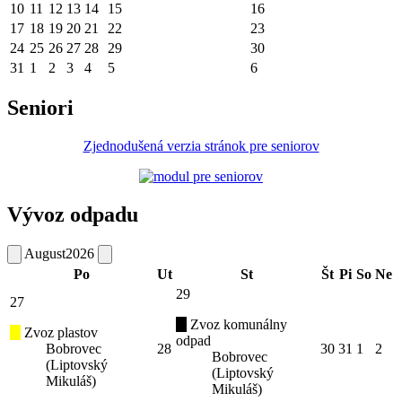
10
11
12
13
14
15
16
17
18
19
20
21
22
23
24
25
26
27
28
29
30
31
1
2
3
4
5
6
Seniori
Zjednodušená verzia stránok pre seniorov
Vývoz odpadu
August
2026
Po
Ut
St
Št
Pi
So
Ne
29
27
Zvoz komunálny
Zvoz plastov
odpad
Bobrovec
28
30
31
1
2
Bobrovec
(Liptovský
(Liptovský
Mikuláš)
Mikuláš)