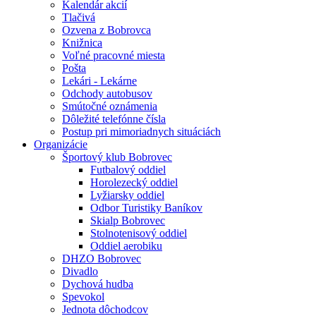
Kalendár akcií
Tlačivá
Ozvena z Bobrovca
Knižnica
Voľné pracovné miesta
Pošta
Lekári - Lekárne
Odchody autobusov
Smútočné oznámenia
Dôležité telefónne čísla
Postup pri mimoriadnych situáciách
Organizácie
Športový klub Bobrovec
Futbalový oddiel
Horolezecký oddiel
Lyžiarsky oddiel
Odbor Turistiky Baníkov
Skialp Bobrovec
Stolnotenisový oddiel
Oddiel aerobiku
DHZO Bobrovec
Divadlo
Dychová hudba
Spevokol
Jednota dôchodcov