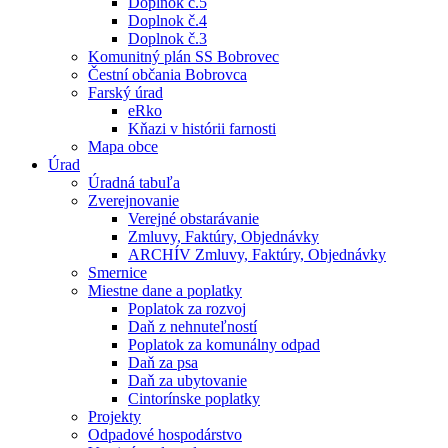
Doplnok č.5
Doplnok č.4
Doplnok č.3
Komunitný plán SS Bobrovec
Čestní občania Bobrovca
Farský úrad
eRko
Kňazi v histórii farnosti
Mapa obce
Úrad
Úradná tabuľa
Zverejnovanie
Verejné obstarávanie
Zmluvy, Faktúry, Objednávky
ARCHÍV Zmluvy, Faktúry, Objednávky
Smernice
Miestne dane a poplatky
Poplatok za rozvoj
Daň z nehnuteľností
Poplatok za komunálny odpad
Daň za psa
Daň za ubytovanie
Cintorínske poplatky
Projekty
Odpadové hospodárstvo