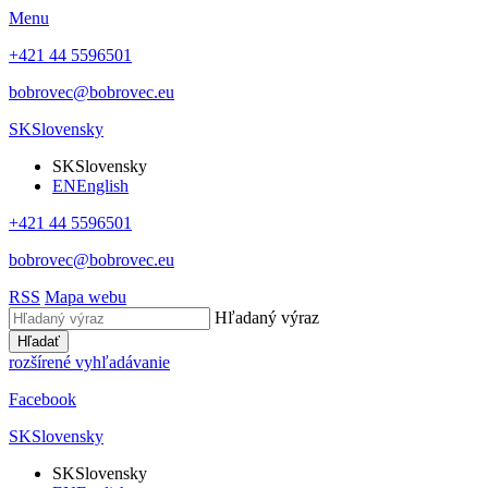
Menu
+421 44 5596501
bobrovec@bobrovec.eu
SK
Slovensky
SK
Slovensky
EN
English
+421 44 5596501
bobrovec@bobrovec.eu
RSS
Mapa webu
Hľadaný výraz
Hľadať
rozšírené vyhľadávanie
Facebook
SK
Slovensky
SK
Slovensky