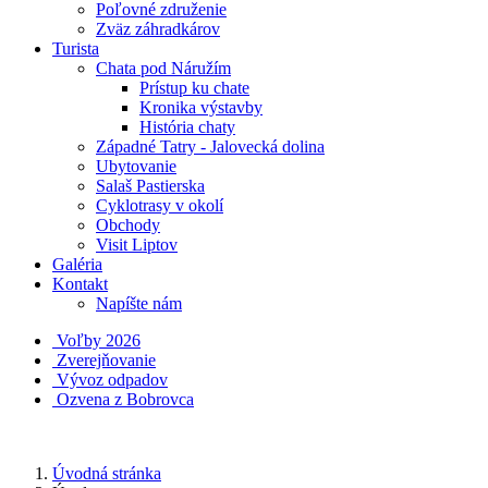
Poľovné združenie
Zväz záhradkárov
Turista
Chata pod Náružím
Prístup ku chate
Kronika výstavby
História chaty
Západné Tatry - Jalovecká dolina
Ubytovanie
Salaš Pastierska
Cyklotrasy v okolí
Obchody
Visit Liptov
Galéria
Kontakt
Napíšte nám
Voľby 2026
Zverejňovanie
Vývoz odpadov
Ozvena z Bobrovca
Úvodná stránka