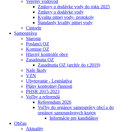
Verejný vodovod
Zmluvy o dodávke vody do roku 2025
Zmluvy o dodávke vody
Kvalita pitnej vody- protokoly
Štandardy kvality pitnej vody
Cintorín
Samospráva
Starosta
Poslanci OZ
Komisie OZ
Hlavný kontrolór obce
Zasadnutia OZ
Zasadnutia OZ (archív do r.2019)
Naše školy
VZN
Ubytovanie - Legislatíva
Plány kontrolnej činnosti
PHSR 2015-2023
Voľby a referendá
Referendum 2026
Voľby do orgánov samosprávy obcí a do
orgánov samosprávnych krajov
Informácie pre kandidátov
Občan
Aktuality