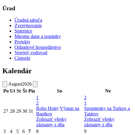
Úrad
Úradná tabuľa
Zverejnovanie
Smernice
Miestne dane a poplatky
Projekty
Odpadové hospodárstvo
Verejný vodovod
Cintorín
Kalendár
August
2026
Po
Ut
St
Št
Pia
So
Ne
1
2
2
1
Robo Hulej
Výstup na
Spomienky na Turkov a
27
28
29
30
31
Baníkov
Tatárov
Zobraziť všetky
Zobraziť všetky
záznamy z dňa
záznamy z dňa
3
4
5
6
7
8
9