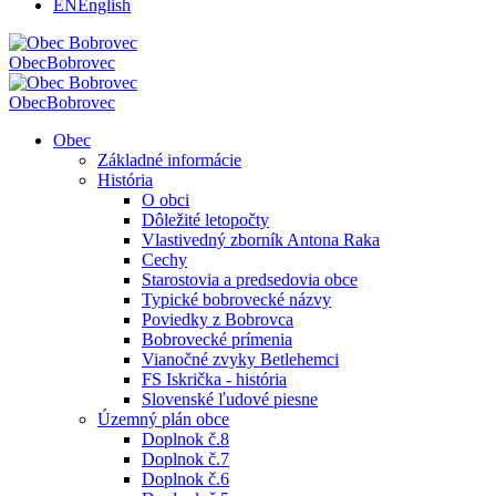
EN
English
Obec
Bobrovec
Obec
Bobrovec
Obec
Základné informácie
História
O obci
Dôležité letopočty
Vlastivedný zborník Antona Raka
Cechy
Starostovia a predsedovia obce
Typické bobrovecké názvy
Poviedky z Bobrovca
Bobrovecké prímenia
Vianočné zvyky Betlehemci
FS Iskrička - história
Slovenské ľudové piesne
Územný plán obce
Doplnok č.8
Doplnok č.7
Doplnok č.6