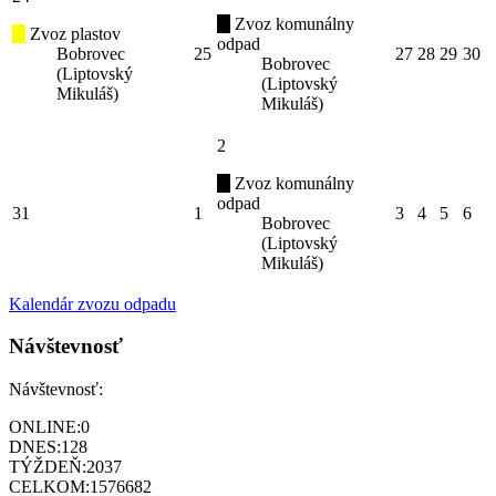
Zvoz komunálny
Zvoz plastov
odpad
Bobrovec
25
27
28
29
30
Bobrovec
(Liptovský
(Liptovský
Mikuláš)
Mikuláš)
2
Zvoz komunálny
odpad
31
1
3
4
5
6
Bobrovec
(Liptovský
Mikuláš)
Kalendár zvozu odpadu
Návštevnosť
Návštevnosť:
ONLINE:
0
DNES:
128
TÝŽDEŇ:
2037
CELKOM:
1576682