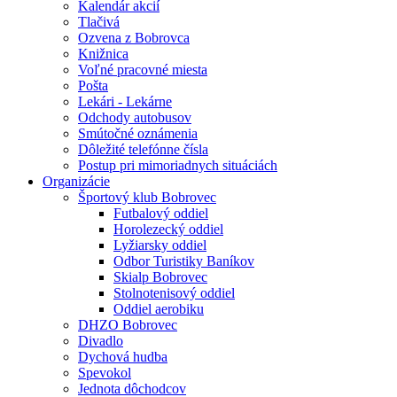
Kalendár akcií
Tlačivá
Ozvena z Bobrovca
Knižnica
Voľné pracovné miesta
Pošta
Lekári - Lekárne
Odchody autobusov
Smútočné oznámenia
Dôležité telefónne čísla
Postup pri mimoriadnych situáciách
Organizácie
Športový klub Bobrovec
Futbalový oddiel
Horolezecký oddiel
Lyžiarsky oddiel
Odbor Turistiky Baníkov
Skialp Bobrovec
Stolnotenisový oddiel
Oddiel aerobiku
DHZO Bobrovec
Divadlo
Dychová hudba
Spevokol
Jednota dôchodcov