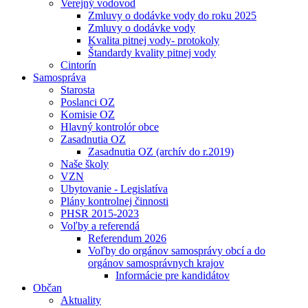
Verejný vodovod
Zmluvy o dodávke vody do roku 2025
Zmluvy o dodávke vody
Kvalita pitnej vody- protokoly
Štandardy kvality pitnej vody
Cintorín
Samospráva
Starosta
Poslanci OZ
Komisie OZ
Hlavný kontrolór obce
Zasadnutia OZ
Zasadnutia OZ (archív do r.2019)
Naše školy
VZN
Ubytovanie - Legislatíva
Plány kontrolnej činnosti
PHSR 2015-2023
Voľby a referendá
Referendum 2026
Voľby do orgánov samosprávy obcí a do
orgánov samosprávnych krajov
Informácie pre kandidátov
Občan
Aktuality