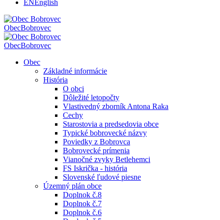
EN
English
Obec
Bobrovec
Obec
Bobrovec
Obec
Základné informácie
História
O obci
Dôležité letopočty
Vlastivedný zborník Antona Raka
Cechy
Starostovia a predsedovia obce
Typické bobrovecké názvy
Poviedky z Bobrovca
Bobrovecké prímenia
Vianočné zvyky Betlehemci
FS Iskrička - história
Slovenské ľudové piesne
Územný plán obce
Doplnok č.8
Doplnok č.7
Doplnok č.6