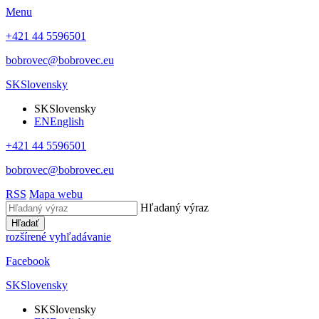
Menu
+421 44 5596501
bobrovec@bobrovec.eu
SK
Slovensky
SK
Slovensky
EN
English
+421 44 5596501
bobrovec@bobrovec.eu
RSS
Mapa webu
Hľadaný výraz
Hľadať
rozšírené vyhľadávanie
Facebook
SK
Slovensky
SK
Slovensky