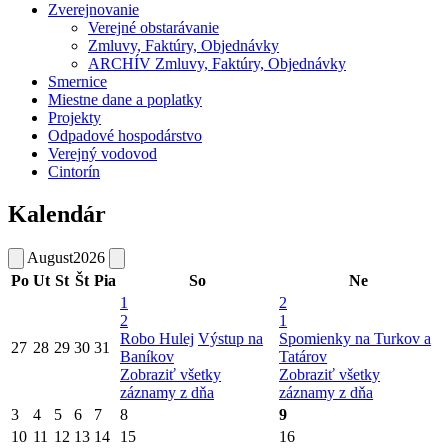
Zverejnovanie
Verejné obstarávanie
Zmluvy, Faktúry, Objednávky
ARCHÍV Zmluvy, Faktúry, Objednávky
Smernice
Miestne dane a poplatky
Projekty
Odpadové hospodárstvo
Verejný vodovod
Cintorín
Kalendár
August
2026
Po
Ut
St
Št
Pia
So
Ne
1
2
2
1
Robo Hulej
Výstup na
Spomienky na Turkov a
27
28
29
30
31
Baníkov
Tatárov
Zobraziť všetky
Zobraziť všetky
záznamy z dňa
záznamy z dňa
3
4
5
6
7
8
9
10
11
12
13
14
15
16