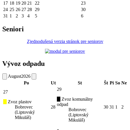
17
18
19
20
21
22
23
24
25
26
27
28
29
30
31
1
2
3
4
5
6
Seniori
Zjednodušená verzia stránok pre seniorov
Vývoz odpadu
August
2026
Po
Ut
St
Št
Pi
So
Ne
29
27
Zvoz komunálny
Zvoz plastov
odpad
Bobrovec
28
30
31
1
2
Bobrovec
(Liptovský
(Liptovský
Mikuláš)
Mikuláš)