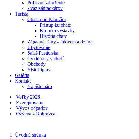
Poľovné združenie
Zväz záhradkárov
Turista
Chata pod Náružím
Prístup ku chate
Kronika výstavby
História chaty
Západné Tatry - Jalovecká dolina
Ubytovanie
Salaš Pastierska
Cyklotrasy v okolí
Obchody
Visit Liptov
Galéria
Kontakt
Napíšte nám
Voľby 2026
Zverejňovanie
Vývoz odpadov
Ozvena z Bobrovca
Úvodná stránka