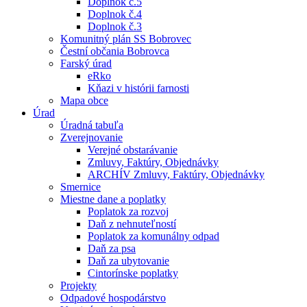
Doplnok č.5
Doplnok č.4
Doplnok č.3
Komunitný plán SS Bobrovec
Čestní občania Bobrovca
Farský úrad
eRko
Kňazi v histórii farnosti
Mapa obce
Úrad
Úradná tabuľa
Zverejnovanie
Verejné obstarávanie
Zmluvy, Faktúry, Objednávky
ARCHÍV Zmluvy, Faktúry, Objednávky
Smernice
Miestne dane a poplatky
Poplatok za rozvoj
Daň z nehnuteľností
Poplatok za komunálny odpad
Daň za psa
Daň za ubytovanie
Cintorínske poplatky
Projekty
Odpadové hospodárstvo