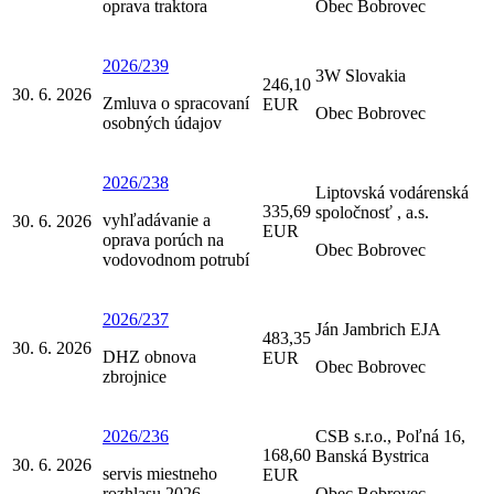
oprava traktora
Obec Bobrovec
2026/239
3W Slovakia
246,10
30. 6. 2026
Zmluva o spracovaní
EUR
Obec Bobrovec
osobných údajov
2026/238
Liptovská vodárenská
335,69
spoločnosť , a.s.
vyhľadávanie a
30. 6. 2026
EUR
oprava porúch na
Obec Bobrovec
vodovodnom potrubí
2026/237
Ján Jambrich EJA
483,35
30. 6. 2026
DHZ obnova
EUR
Obec Bobrovec
zbrojnice
2026/236
CSB s.r.o., Poľná 16,
168,60
Banská Bystrica
30. 6. 2026
servis miestneho
EUR
rozhlasu 2026
Obec Bobrovec