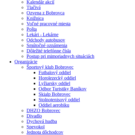
Kalendár akcií
Tlačivá
Ozvena z Bobrovca
Knižnica
Voľné pracovné miesta
Pošta
Lekári - Lekárne
Odchody autobusov
Smútočné oznámenia
Dôležité telefónne čísla
Postup pri mimoriadnych situáciách
Organizácie
Športový klub Bobrovec
Futbalový oddiel
Horolezecký oddiel
Lyžiarsky oddiel
Odbor Turistiky Baníkov
Skialp Bobrovec
Stolnotenisový oddiel
Oddiel aerobiku
DHZO Bobrovec
Divadlo
Dychová hudba
Spevokol
Jednota dôchodcov