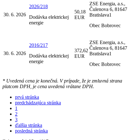
ZSE Energia, a.s.,
2026/218
Čulenova 6, 81647
50,18
30. 6. 2026
Bratislava1
Dodávka elektrickej
EUR
energie
Obec Bobrovec
ZSE Energia, a.s.,
2016/217
Čulenova 6, 81647
372,62
30. 6. 2026
Bratislava1
Dodávka elektrickej
EUR
energie
Obec Bobrovec
* Uvedená cena je konečná. V prípade, že je zmluvná strana
platcom DPH, je cena uvedená vrátane DPH.
prvá stránka
predchádzajúca stránka
1
2
3
ďalšia stránka
posledná stránka