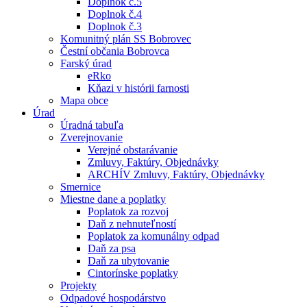
Doplnok č.5
Doplnok č.4
Doplnok č.3
Komunitný plán SS Bobrovec
Čestní občania Bobrovca
Farský úrad
eRko
Kňazi v histórii farnosti
Mapa obce
Úrad
Úradná tabuľa
Zverejnovanie
Verejné obstarávanie
Zmluvy, Faktúry, Objednávky
ARCHÍV Zmluvy, Faktúry, Objednávky
Smernice
Miestne dane a poplatky
Poplatok za rozvoj
Daň z nehnuteľností
Poplatok za komunálny odpad
Daň za psa
Daň za ubytovanie
Cintorínske poplatky
Projekty
Odpadové hospodárstvo