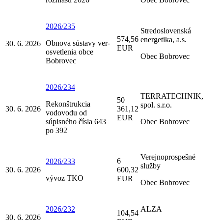
2026/235
Stredoslovenská
574,56
energetika, a.s.
Obnova sústavy ver-
30. 6. 2026
EUR
osvetlenia obce
Obec Bobrovec
Bobrovec
2026/234
TERRATECHNIK,
50
Rekonštrukcia
spol. s.r.o.
30. 6. 2026
361,12
vodovodu od
EUR
súpisného čísla 643
Obec Bobrovec
po 392
Verejnoprospešné
6
2026/233
služby
30. 6. 2026
600,32
vývoz TKO
EUR
Obec Bobrovec
2026/232
ALZA
104,54
30. 6. 2026