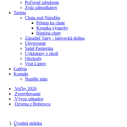
Poľovné združenie
Zväz záhradkárov
Turista
Chata pod Náružím
Prístup ku chate
Kronika výstavby
História chaty
Západné Tatry - Jalovecká dolina
Ubytovanie
Salaš Pastierska
Cyklotrasy v okolí
Obchody
Visit Liptov
Galéria
Kontakt
Napíšte nám
Voľby 2026
Zverejňovanie
Vývoz odpadov
Ozvena z Bobrovca
Úvodná stránka