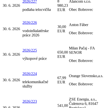
8
2026/227
Alancom s.r.o.
30. 6. 2026
980,23
podlaha telocvičňa
Obec Bobrovec
EUR
2026/226
Anton Fáber
30,00
30. 6. 2026
vodoinštalatérske
EUR
Obec Bobrovec
práce 2026
Milan Pačaj - FA
2026/225
650,00
SENOR
30. 6. 2026
EUR
výkopové práce
Obec Bobrovec
2026/224
Orange Slovensko,a.s.
67,99
30. 6. 2026
telekomunikačné
EUR
Obec Bobrovec
služby
ZSE Energia, a.s.,
2026/223
Čulenova 6, 81647
541,00
30. 6. 2026
Bratislava1