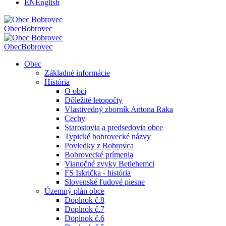
EN
English
Obec
Bobrovec
Obec
Bobrovec
Obec
Základné informácie
História
O obci
Dôležité letopočty
Vlastivedný zborník Antona Raka
Cechy
Starostovia a predsedovia obce
Typické bobrovecké názvy
Poviedky z Bobrovca
Bobrovecké prímenia
Vianočné zvyky Betlehemci
FS Iskrička - história
Slovenské ľudové piesne
Územný plán obce
Doplnok č.8
Doplnok č.7
Doplnok č.6