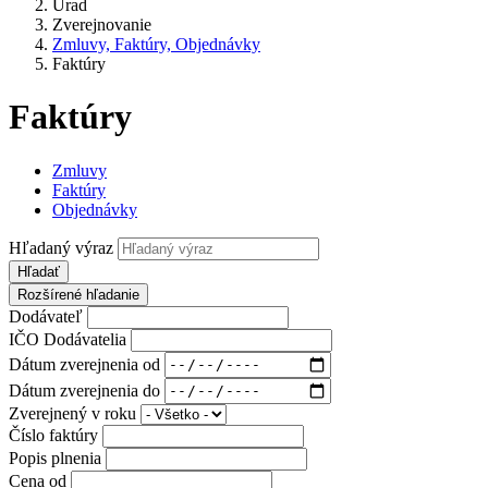
Úrad
Zverejnovanie
Zmluvy, Faktúry, Objednávky
Faktúry
Faktúry
Zmluvy
Faktúry
Objednávky
Hľadaný výraz
Hľadať
Rozšírené hľadanie
Dodávateľ
IČO Dodávatelia
Dátum zverejnenia od
Dátum zverejnenia do
Zverejnený v roku
Číslo faktúry
Popis plnenia
Cena od