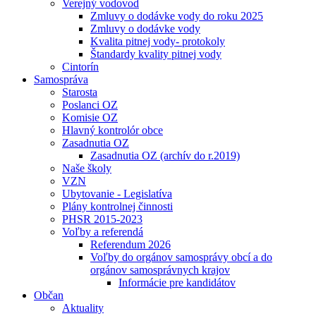
Verejný vodovod
Zmluvy o dodávke vody do roku 2025
Zmluvy o dodávke vody
Kvalita pitnej vody- protokoly
Štandardy kvality pitnej vody
Cintorín
Samospráva
Starosta
Poslanci OZ
Komisie OZ
Hlavný kontrolór obce
Zasadnutia OZ
Zasadnutia OZ (archív do r.2019)
Naše školy
VZN
Ubytovanie - Legislatíva
Plány kontrolnej činnosti
PHSR 2015-2023
Voľby a referendá
Referendum 2026
Voľby do orgánov samosprávy obcí a do
orgánov samosprávnych krajov
Informácie pre kandidátov
Občan
Aktuality