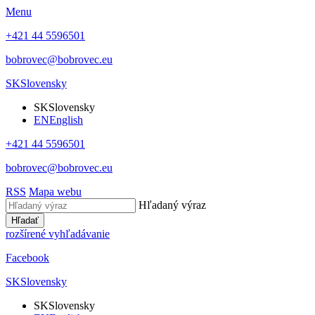
Menu
+421 44 5596501
bobrovec@bobrovec.eu
SK
Slovensky
SK
Slovensky
EN
English
+421 44 5596501
bobrovec@bobrovec.eu
RSS
Mapa webu
Hľadaný výraz
Hľadať
rozšírené vyhľadávanie
Facebook
SK
Slovensky
SK
Slovensky