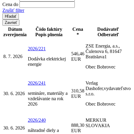
Cena do
Zrušiť filter
Zavrieť
Dátum
Číslo faktúry
Cena
Dodávateľ
zverejnenia
Popis plnenia
*
Odberateľ
ZSE Energia, a.s.,
2026/221
Čulenova 6, 81647
546,46
8. 7. 2026
Bratislava1
Dodávka elektrickej
EUR
energie
Obec Bobrovec
2026/241
Verlag
Dashofer,vydavateľstvo
310,58
semináre, materiály a
30. 6. 2026
s.r.o.
EUR
vzdelávanie na rok
2026
Obec Bobrovec
2026/240
MERKUR
888,30
SLOVAKIA
30. 6. 2026
náhradné diely a
EUR