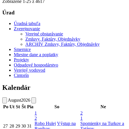
Zobrazené
1
-
25
z 4617
Úrad
Úradná tabuľa
Zverejnovanie
Verejné obstarávanie
Zmluvy, Faktúry, Objednávky
ARCHÍV Zmluvy, Faktúry, Objednávky
Smernice
Miestne dane a poplatky
Projekty
Odpadové hospodárstvo
Verejný vodovod
Cintorín
Kalendár
August
2026
Po
Ut
St
Št
Pia
So
Ne
1
2
2
1
Robo Hulej
Výstup na
Spomienky na Turkov a
27
28
29
30
31
Baníkov
Tatárov