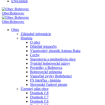
EN
English
Obec
Bobrovec
Obec
Bobrovec
Obec
Základné informácie
História
O obci
Dôležité letopočty
Vlastivedný zborník Antona Raka
Cechy
Starostovia a predsedovia obce
Typické bobrovecké názvy
Poviedky z Bobrovca
Bobrovecké prímenia
Vianočné zvyky Betlehemci
FS Iskrička - história
Slovenské ľudové piesne
Územný plán obce
Doplnok č.8
Doplnok č.7
Doplnok č.6