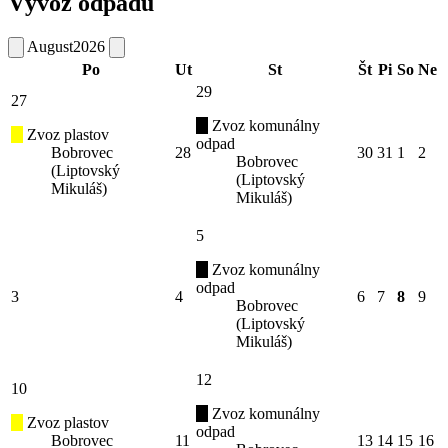
Vývoz odpadu
August
2026
Po
Ut
St
Št
Pi
So
Ne
29
27
Zvoz komunálny
Zvoz plastov
odpad
Bobrovec
28
30
31
1
2
Bobrovec
(Liptovský
(Liptovský
Mikuláš)
Mikuláš)
5
Zvoz komunálny
odpad
3
4
6
7
8
9
Bobrovec
(Liptovský
Mikuláš)
12
10
Zvoz komunálny
Zvoz plastov
odpad
Bobrovec
11
13
14
15
16