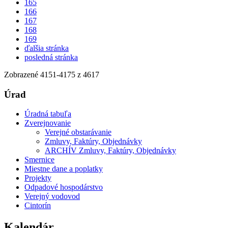
165
166
167
168
169
ďalšia stránka
posledná stránka
Zobrazené
4151
-
4175
z 4617
Úrad
Úradná tabuľa
Zverejnovanie
Verejné obstarávanie
Zmluvy, Faktúry, Objednávky
ARCHÍV Zmluvy, Faktúry, Objednávky
Smernice
Miestne dane a poplatky
Projekty
Odpadové hospodárstvo
Verejný vodovod
Cintorín
Kalendár