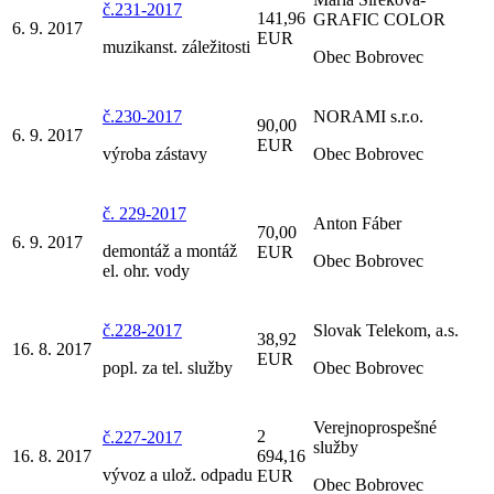
č.231-2017
141,96
GRAFIC COLOR
6. 9. 2017
EUR
muzikanst. záležitosti
Obec Bobrovec
č.230-2017
NORAMI s.r.o.
90,00
6. 9. 2017
EUR
výroba zástavy
Obec Bobrovec
č. 229-2017
Anton Fáber
70,00
6. 9. 2017
demontáž a montáž
EUR
Obec Bobrovec
el. ohr. vody
č.228-2017
Slovak Telekom, a.s.
38,92
16. 8. 2017
EUR
popl. za tel. služby
Obec Bobrovec
Verejnoprospešné
2
č.227-2017
služby
16. 8. 2017
694,16
vývoz a ulož. odpadu
EUR
Obec Bobrovec