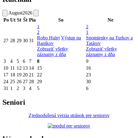
August
2026
Po
Ut
St
Št
Pia
So
Ne
1
2
2
1
Robo Hulej
Výstup na
Spomienky na Turkov a
27
28
29
30
31
Baníkov
Tatárov
Zobraziť všetky
Zobraziť všetky
záznamy z dňa
záznamy z dňa
3
4
5
6
7
8
9
10
11
12
13
14
15
16
17
18
19
20
21
22
23
24
25
26
27
28
29
30
31
1
2
3
4
5
6
Seniori
Zjednodušená verzia stránok pre seniorov