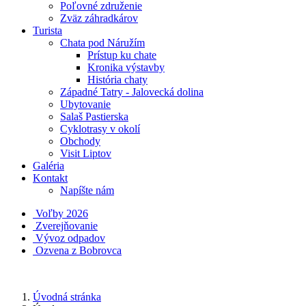
Poľovné združenie
Zväz záhradkárov
Turista
Chata pod Náružím
Prístup ku chate
Kronika výstavby
História chaty
Západné Tatry - Jalovecká dolina
Ubytovanie
Salaš Pastierska
Cyklotrasy v okolí
Obchody
Visit Liptov
Galéria
Kontakt
Napíšte nám
Voľby 2026
Zverejňovanie
Vývoz odpadov
Ozvena z Bobrovca
Úvodná stránka