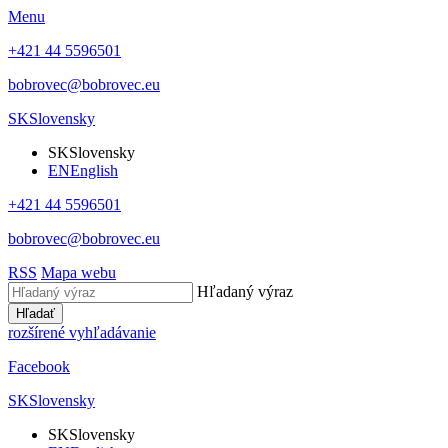
Menu
+421 44 5596501
bobrovec@bobrovec.eu
SK
Slovensky
SK
Slovensky
EN
English
+421 44 5596501
bobrovec@bobrovec.eu
RSS
Mapa webu
Hľadaný výraz
Hľadať
rozšírené vyhľadávanie
Facebook
SK
Slovensky
SK
Slovensky