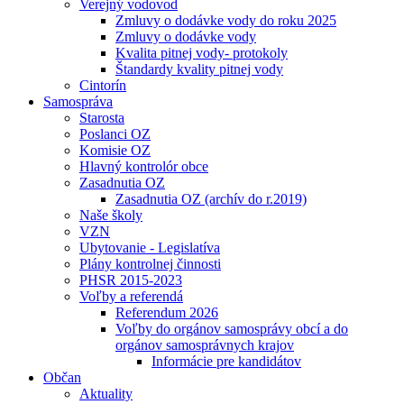
Verejný vodovod
Zmluvy o dodávke vody do roku 2025
Zmluvy o dodávke vody
Kvalita pitnej vody- protokoly
Štandardy kvality pitnej vody
Cintorín
Samospráva
Starosta
Poslanci OZ
Komisie OZ
Hlavný kontrolór obce
Zasadnutia OZ
Zasadnutia OZ (archív do r.2019)
Naše školy
VZN
Ubytovanie - Legislatíva
Plány kontrolnej činnosti
PHSR 2015-2023
Voľby a referendá
Referendum 2026
Voľby do orgánov samosprávy obcí a do
orgánov samosprávnych krajov
Informácie pre kandidátov
Občan
Aktuality