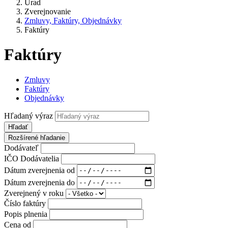
Úrad
Zverejnovanie
Zmluvy, Faktúry, Objednávky
Faktúry
Faktúry
Zmluvy
Faktúry
Objednávky
Hľadaný výraz
Hľadať
Rozšírené hľadanie
Dodávateľ
IČO Dodávatelia
Dátum zverejnenia od
Dátum zverejnenia do
Zverejnený v roku
Číslo faktúry
Popis plnenia
Cena od