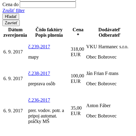
Cena do
Zrušiť filter
Zavrieť
Dátum
Číslo faktúry
Cena
Dodávateľ
zverejnenia
Popis plnenia
*
Odberateľ
č.239-2017
VKU Harmanec s.r.o.
318,00
6. 9. 2017
EUR
mapy
Obec Bobrovec
č.238-2017
Ján Frian F-trans
100,00
6. 9. 2017
EUR
preprava osôb
Obec Bobrovec
č.236-2017
Anton Fáber
35,00
prer. vodov. potr. a
6. 9. 2017
EUR
pripoj automat.
Obec Bobrovec
práčky MŠ