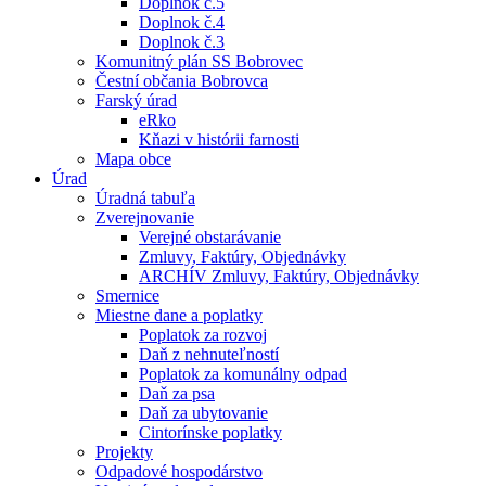
Doplnok č.5
Doplnok č.4
Doplnok č.3
Komunitný plán SS Bobrovec
Čestní občania Bobrovca
Farský úrad
eRko
Kňazi v histórii farnosti
Mapa obce
Úrad
Úradná tabuľa
Zverejnovanie
Verejné obstarávanie
Zmluvy, Faktúry, Objednávky
ARCHÍV Zmluvy, Faktúry, Objednávky
Smernice
Miestne dane a poplatky
Poplatok za rozvoj
Daň z nehnuteľností
Poplatok za komunálny odpad
Daň za psa
Daň za ubytovanie
Cintorínske poplatky
Projekty
Odpadové hospodárstvo