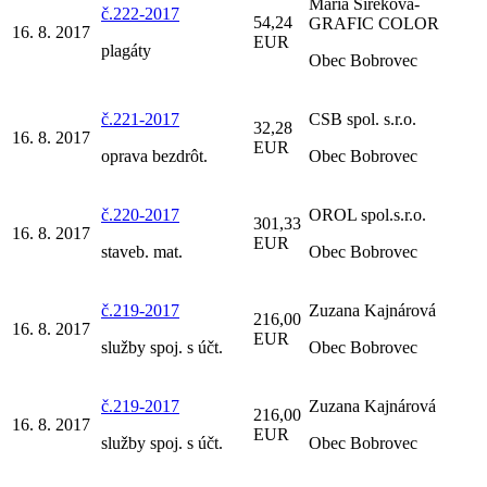
Mária Sireková-
č.222-2017
54,24
GRAFIC COLOR
16. 8. 2017
EUR
plagáty
Obec Bobrovec
č.221-2017
CSB spol. s.r.o.
32,28
16. 8. 2017
EUR
oprava bezdrôt.
Obec Bobrovec
č.220-2017
OROL spol.s.r.o.
301,33
16. 8. 2017
EUR
staveb. mat.
Obec Bobrovec
č.219-2017
Zuzana Kajnárová
216,00
16. 8. 2017
EUR
služby spoj. s účt.
Obec Bobrovec
č.219-2017
Zuzana Kajnárová
216,00
16. 8. 2017
EUR
služby spoj. s účt.
Obec Bobrovec