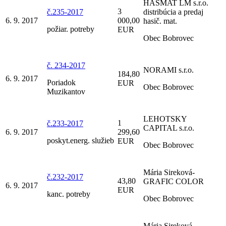
HASMAT LM s.r.o.
3
č.235-2017
distribúcia a predaj
6. 9. 2017
000,00
hasič. mat.
požiar. potreby
EUR
Obec Bobrovec
č. 234-2017
NORAMI s.r.o.
184,80
6. 9. 2017
Poriadok
EUR
Obec Bobrovec
Muzikantov
LEHOTSKY
1
č.233-2017
CAPITAL s.r.o.
6. 9. 2017
299,60
poskyt.energ. služieb
EUR
Obec Bobrovec
Mária Sireková-
č.232-2017
43,80
GRAFIC COLOR
6. 9. 2017
EUR
kanc. potreby
Obec Bobrovec
Mária Sireková-