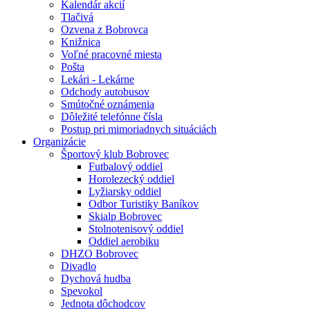
Kalendár akcií
Tlačivá
Ozvena z Bobrovca
Knižnica
Voľné pracovné miesta
Pošta
Lekári - Lekárne
Odchody autobusov
Smútočné oznámenia
Dôležité telefónne čísla
Postup pri mimoriadnych situáciách
Organizácie
Športový klub Bobrovec
Futbalový oddiel
Horolezecký oddiel
Lyžiarsky oddiel
Odbor Turistiky Baníkov
Skialp Bobrovec
Stolnotenisový oddiel
Oddiel aerobiku
DHZO Bobrovec
Divadlo
Dychová hudba
Spevokol
Jednota dôchodcov