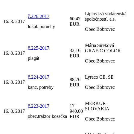
Liptovksá vodárenská
č.226-2017
60,47
spoločnostť, a.s.
16. 8. 2017
EUR
lokal. poruchy
Obec Bobrovec
Mária Sireková-
č.225-2017
32,16
GRAFIC COLOR
16. 8. 2017
EUR
plagát
Obec Bobrovec
č.224-2017
Lyreco CE, SE
88,76
16. 8. 2017
EUR
kanc. potreby
Obec Bobrovec
MERKUR
17
č.223-2017
SLOVAKIA
16. 8. 2017
940,00
obec.traktor-kosačka
EUR
Obec Bobrovec