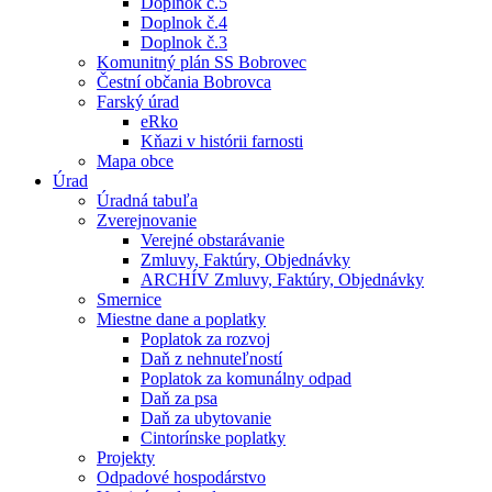
Doplnok č.5
Doplnok č.4
Doplnok č.3
Komunitný plán SS Bobrovec
Čestní občania Bobrovca
Farský úrad
eRko
Kňazi v histórii farnosti
Mapa obce
Úrad
Úradná tabuľa
Zverejnovanie
Verejné obstarávanie
Zmluvy, Faktúry, Objednávky
ARCHÍV Zmluvy, Faktúry, Objednávky
Smernice
Miestne dane a poplatky
Poplatok za rozvoj
Daň z nehnuteľností
Poplatok za komunálny odpad
Daň za psa
Daň za ubytovanie
Cintorínske poplatky
Projekty
Odpadové hospodárstvo