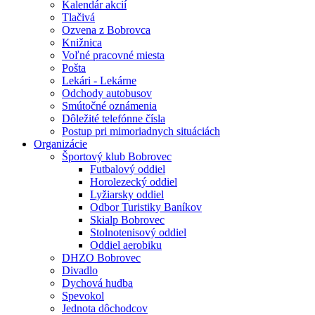
Kalendár akcií
Tlačivá
Ozvena z Bobrovca
Knižnica
Voľné pracovné miesta
Pošta
Lekári - Lekárne
Odchody autobusov
Smútočné oznámenia
Dôležité telefónne čísla
Postup pri mimoriadnych situáciách
Organizácie
Športový klub Bobrovec
Futbalový oddiel
Horolezecký oddiel
Lyžiarsky oddiel
Odbor Turistiky Baníkov
Skialp Bobrovec
Stolnotenisový oddiel
Oddiel aerobiku
DHZO Bobrovec
Divadlo
Dychová hudba
Spevokol
Jednota dôchodcov