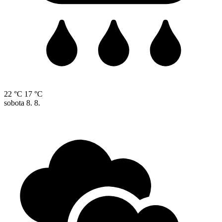
22 °C
17 °C
sobota
8. 8.