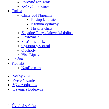
Poľovné združenie
Zväz záhradkárov
Turista
Chata pod Náružím
Prístup ku chate
Kronika výstavby
História chaty
Západné Tatry - Jalovecká dolina
Ubytovanie
Salaš Pastierska
Cyklotrasy v okolí
Obchody
Visit Liptov
Galéria
Kontakt
Napíšte nám
Voľby 2026
Zverejňovanie
Vývoz odpadov
Ozvena z Bobrovca
Úvodná stránka