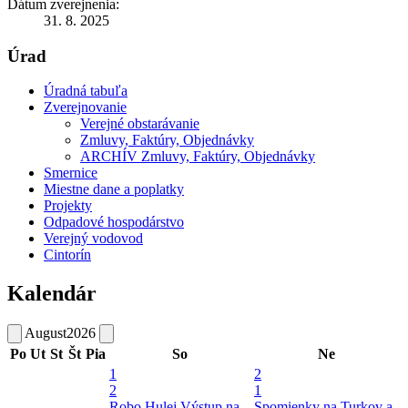
Dátum zverejnenia:
31. 8. 2025
Úrad
Úradná tabuľa
Zverejnovanie
Verejné obstarávanie
Zmluvy, Faktúry, Objednávky
ARCHÍV Zmluvy, Faktúry, Objednávky
Smernice
Miestne dane a poplatky
Projekty
Odpadové hospodárstvo
Verejný vodovod
Cintorín
Kalendár
August
2026
Po
Ut
St
Št
Pia
So
Ne
1
2
2
1
Robo Hulej
Výstup na
Spomienky na Turkov a