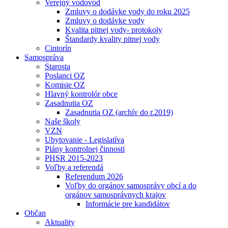
Verejný vodovod
Zmluvy o dodávke vody do roku 2025
Zmluvy o dodávke vody
Kvalita pitnej vody- protokoly
Štandardy kvality pitnej vody
Cintorín
Samospráva
Starosta
Poslanci OZ
Komisie OZ
Hlavný kontrolór obce
Zasadnutia OZ
Zasadnutia OZ (archív do r.2019)
Naše školy
VZN
Ubytovanie - Legislatíva
Plány kontrolnej činnosti
PHSR 2015-2023
Voľby a referendá
Referendum 2026
Voľby do orgánov samosprávy obcí a do
orgánov samosprávnych krajov
Informácie pre kandidátov
Občan
Aktuality