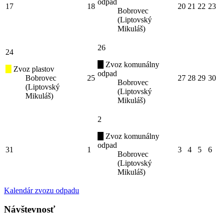
odpad
17
18
20
21
22
23
Bobrovec
(Liptovský
Mikuláš)
26
24
Zvoz komunálny
Zvoz plastov
odpad
Bobrovec
25
27
28
29
30
Bobrovec
(Liptovský
(Liptovský
Mikuláš)
Mikuláš)
2
Zvoz komunálny
odpad
31
1
3
4
5
6
Bobrovec
(Liptovský
Mikuláš)
Kalendár zvozu odpadu
Návštevnosť