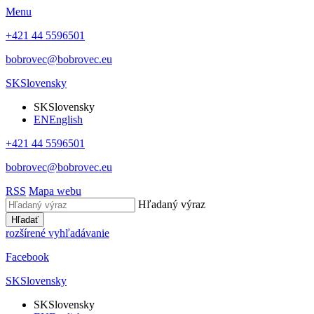
Menu
+421 44 5596501
bobrovec@bobrovec.eu
SK
Slovensky
SK
Slovensky
EN
English
+421 44 5596501
bobrovec@bobrovec.eu
RSS
Mapa webu
Hľadaný výraz
Hľadať
rozšírené vyhľadávanie
Facebook
SK
Slovensky
SK
Slovensky