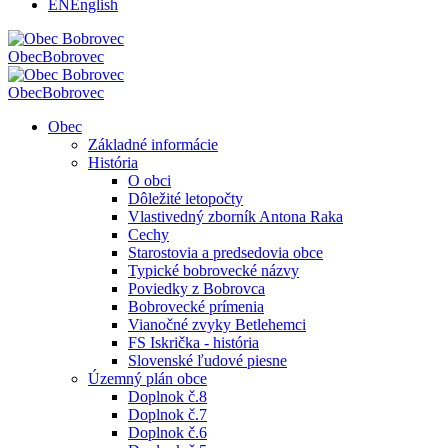
EN
English
Obec
Bobrovec
Obec
Bobrovec
Obec
Základné informácie
História
O obci
Dôležité letopočty
Vlastivedný zborník Antona Raka
Cechy
Starostovia a predsedovia obce
Typické bobrovecké názvy
Poviedky z Bobrovca
Bobrovecké prímenia
Vianočné zvyky Betlehemci
FS Iskrička - história
Slovenské ľudové piesne
Územný plán obce
Doplnok č.8
Doplnok č.7
Doplnok č.6