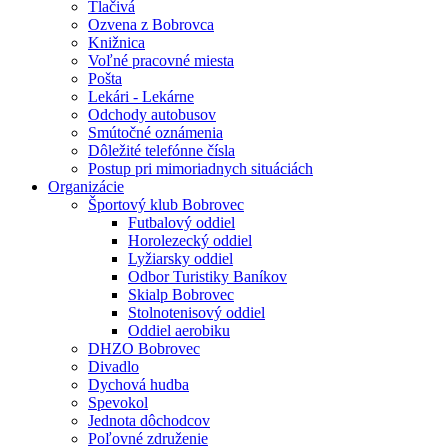
Tlačivá
Ozvena z Bobrovca
Knižnica
Voľné pracovné miesta
Pošta
Lekári - Lekárne
Odchody autobusov
Smútočné oznámenia
Dôležité telefónne čísla
Postup pri mimoriadnych situáciách
Organizácie
Športový klub Bobrovec
Futbalový oddiel
Horolezecký oddiel
Lyžiarsky oddiel
Odbor Turistiky Baníkov
Skialp Bobrovec
Stolnotenisový oddiel
Oddiel aerobiku
DHZO Bobrovec
Divadlo
Dychová hudba
Spevokol
Jednota dôchodcov
Poľovné združenie