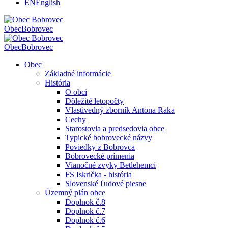
EN
English
Obec
Bobrovec
Obec
Bobrovec
Obec
Základné informácie
História
O obci
Dôležité letopočty
Vlastivedný zborník Antona Raka
Cechy
Starostovia a predsedovia obce
Typické bobrovecké názvy
Poviedky z Bobrovca
Bobrovecké prímenia
Vianočné zvyky Betlehemci
FS Iskrička - história
Slovenské ľudové piesne
Územný plán obce
Doplnok č.8
Doplnok č.7
Doplnok č.6