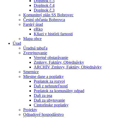
Doplnok č.5
Doplnok č.4
Doplnok č.3
Komunitný plán SS Bobrovec
Čestní občania Bobrovca
Farský úrad
eRko
Kňazi v histórii farnosti
Mapa obce
Úrad
Úradná tabuľa
Zverejnovanie
Verejné obstarávanie
Zmluvy, Faktúry, Objednávky
ARCHÍV Zmluvy, Faktúry, Objednávky
Smernice
Miestne dane a poplatky
Poplatok za rozvoj
Daň z nehnuteľností
Poplatok za komunálny odpad
Daň za psa
Daň za ubytovanie
Cintorínske poplatky
Projekty
Odpadové hospodárstvo