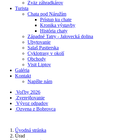
Zväz záhradkárov
Turista
Chata pod Náružím
Prístup ku chate
Kronika výstavby
História chaty
Západné Tatry - Jalovecká dolina
Ubytovanie
Salaš Pastierska
Cyklotrasy v okolí
Obchody
Visit Liptov
Galéria
Kontakt
Napíšte nám
Voľby 2026
Zverejňovanie
Vývoz odpadov
Ozvena z Bobrovca
Úvodná stránka
Úrad