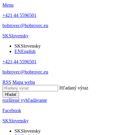
Menu
+421 44 5596501
bobrovec@bobrovec.eu
SK
Slovensky
SK
Slovensky
EN
English
+421 44 5596501
bobrovec@bobrovec.eu
RSS
Mapa webu
Hľadaný výraz
Hľadať
rozšírené vyhľadávanie
Facebook
SK
Slovensky
SK
Slovensky