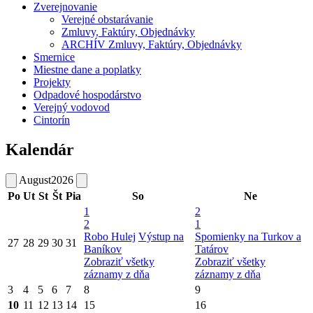
Zverejnovanie
Verejné obstarávanie
Zmluvy, Faktúry, Objednávky
ARCHÍV Zmluvy, Faktúry, Objednávky
Smernice
Miestne dane a poplatky
Projekty
Odpadové hospodárstvo
Verejný vodovod
Cintorín
Kalendár
August
2026
Po
Ut
St
Št
Pia
So
Ne
1
2
2
1
Robo Hulej
Výstup na
Spomienky na Turkov a
27
28
29
30
31
Baníkov
Tatárov
Zobraziť všetky
Zobraziť všetky
záznamy z dňa
záznamy z dňa
3
4
5
6
7
8
9
10
11
12
13
14
15
16