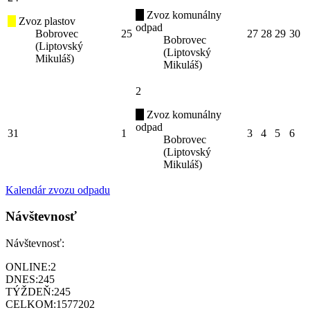
Zvoz komunálny
Zvoz plastov
odpad
Bobrovec
25
27
28
29
30
Bobrovec
(Liptovský
(Liptovský
Mikuláš)
Mikuláš)
2
Zvoz komunálny
odpad
31
1
3
4
5
6
Bobrovec
(Liptovský
Mikuláš)
Kalendár zvozu odpadu
Návštevnosť
Návštevnosť:
ONLINE:
2
DNES:
245
TÝŽDEŇ:
245
CELKOM:
1577202