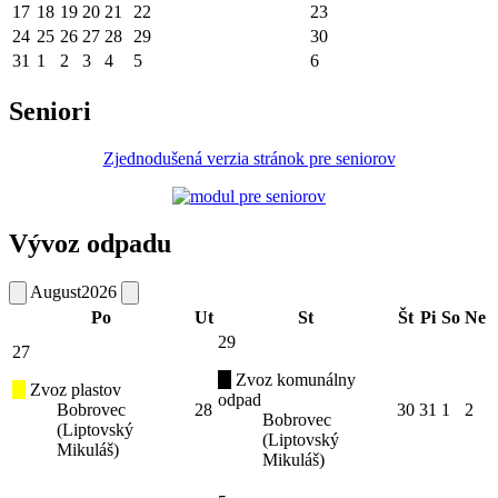
17
18
19
20
21
22
23
24
25
26
27
28
29
30
31
1
2
3
4
5
6
Seniori
Zjednodušená verzia stránok pre seniorov
Vývoz odpadu
August
2026
Po
Ut
St
Št
Pi
So
Ne
29
27
Zvoz komunálny
Zvoz plastov
odpad
Bobrovec
28
30
31
1
2
Bobrovec
(Liptovský
(Liptovský
Mikuláš)
Mikuláš)