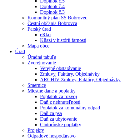
Doplnok č.5
Doplnok č.4
Doplnok č.3
Komunitný plán SS Bobrovec
Čestní občania Bobrovca
Farský úrad
eRko
Kňazi v histórii farnosti
Mapa obce
Úrad
Úradná tabuľa
Zverejnovanie
Verejné obstarávanie
Zmluvy, Faktúry, Objednávky
ARCHÍV Zmluvy, Faktúry, Objednávky
Smernice
Miestne dane a poplatky
Poplatok za rozvoj
Daň z nehnuteľností
Poplatok za komunálny odpad
Daň za psa
Daň za ubytovanie
Cintorínske poplatky
Projekty
Odpadové hospodárstvo