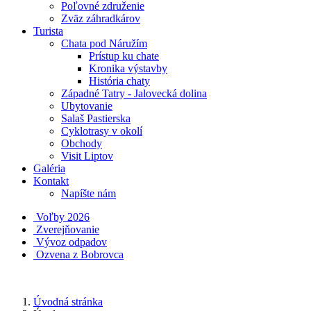
Poľovné združenie
Zväz záhradkárov
Turista
Chata pod Náružím
Prístup ku chate
Kronika výstavby
História chaty
Západné Tatry - Jalovecká dolina
Ubytovanie
Salaš Pastierska
Cyklotrasy v okolí
Obchody
Visit Liptov
Galéria
Kontakt
Napíšte nám
Voľby 2026
Zverejňovanie
Vývoz odpadov
Ozvena z Bobrovca
Úvodná stránka