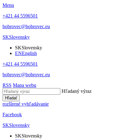
Menu
+421 44 5596501
bobrovec@bobrovec.eu
SK
Slovensky
SK
Slovensky
EN
English
+421 44 5596501
bobrovec@bobrovec.eu
RSS
Mapa webu
Hľadaný výraz
Hľadať
rozšírené vyhľadávanie
Facebook
SK
Slovensky
SK
Slovensky