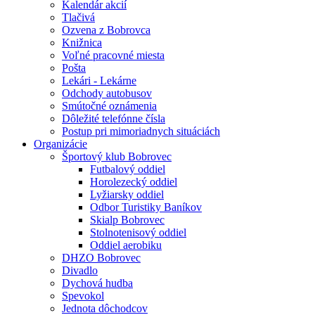
Kalendár akcií
Tlačivá
Ozvena z Bobrovca
Knižnica
Voľné pracovné miesta
Pošta
Lekári - Lekárne
Odchody autobusov
Smútočné oznámenia
Dôležité telefónne čísla
Postup pri mimoriadnych situáciách
Organizácie
Športový klub Bobrovec
Futbalový oddiel
Horolezecký oddiel
Lyžiarsky oddiel
Odbor Turistiky Baníkov
Skialp Bobrovec
Stolnotenisový oddiel
Oddiel aerobiku
DHZO Bobrovec
Divadlo
Dychová hudba
Spevokol
Jednota dôchodcov