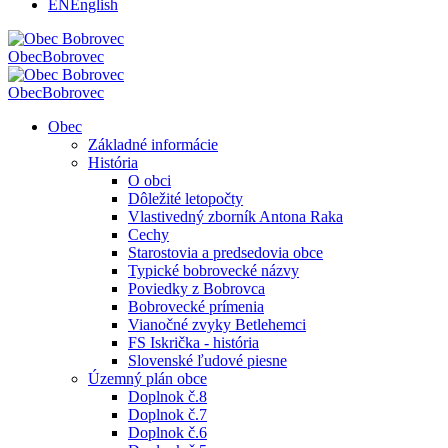
EN
English
Obec
Bobrovec
Obec
Bobrovec
Obec
Základné informácie
História
O obci
Dôležité letopočty
Vlastivedný zborník Antona Raka
Cechy
Starostovia a predsedovia obce
Typické bobrovecké názvy
Poviedky z Bobrovca
Bobrovecké prímenia
Vianočné zvyky Betlehemci
FS Iskrička - história
Slovenské ľudové piesne
Územný plán obce
Doplnok č.8
Doplnok č.7
Doplnok č.6