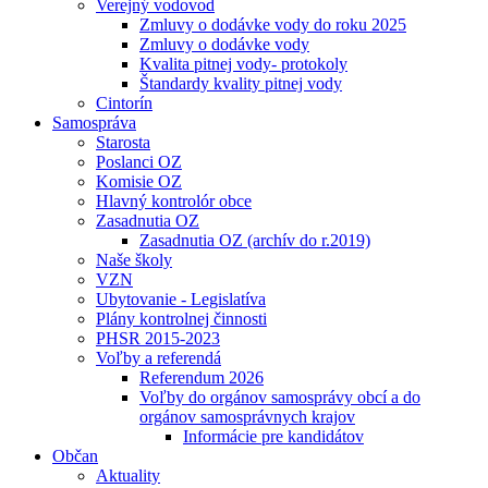
Verejný vodovod
Zmluvy o dodávke vody do roku 2025
Zmluvy o dodávke vody
Kvalita pitnej vody- protokoly
Štandardy kvality pitnej vody
Cintorín
Samospráva
Starosta
Poslanci OZ
Komisie OZ
Hlavný kontrolór obce
Zasadnutia OZ
Zasadnutia OZ (archív do r.2019)
Naše školy
VZN
Ubytovanie - Legislatíva
Plány kontrolnej činnosti
PHSR 2015-2023
Voľby a referendá
Referendum 2026
Voľby do orgánov samosprávy obcí a do
orgánov samosprávnych krajov
Informácie pre kandidátov
Občan
Aktuality