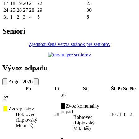
17
18
19
20
21
22
23
24
25
26
27
28
29
30
31
1
2
3
4
5
6
Seniori
Zjednodušená verzia stránok pre seniorov
Vývoz odpadu
August
2026
Po
Ut
St
Št
Pi
So
Ne
29
27
Zvoz komunálny
Zvoz plastov
odpad
Bobrovec
28
30
31
1
2
Bobrovec
(Liptovský
(Liptovský
Mikuláš)
Mikuláš)