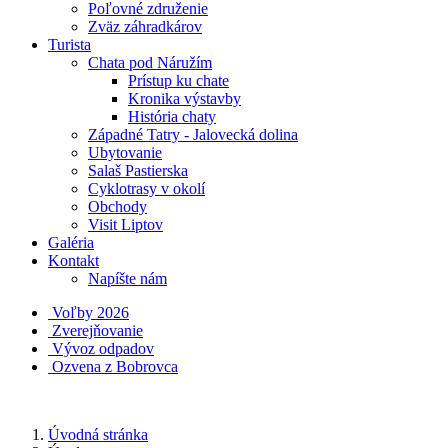
Poľovné združenie
Zväz záhradkárov
Turista
Chata pod Náružím
Prístup ku chate
Kronika výstavby
História chaty
Západné Tatry - Jalovecká dolina
Ubytovanie
Salaš Pastierska
Cyklotrasy v okolí
Obchody
Visit Liptov
Galéria
Kontakt
Napíšte nám
Voľby 2026
Zverejňovanie
Vývoz odpadov
Ozvena z Bobrovca
Úvodná stránka