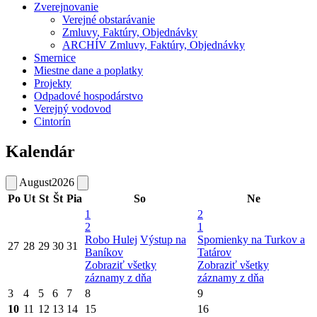
Zverejnovanie
Verejné obstarávanie
Zmluvy, Faktúry, Objednávky
ARCHÍV Zmluvy, Faktúry, Objednávky
Smernice
Miestne dane a poplatky
Projekty
Odpadové hospodárstvo
Verejný vodovod
Cintorín
Kalendár
August
2026
Po
Ut
St
Št
Pia
So
Ne
1
2
2
1
Robo Hulej
Výstup na
Spomienky na Turkov a
27
28
29
30
31
Baníkov
Tatárov
Zobraziť všetky
Zobraziť všetky
záznamy z dňa
záznamy z dňa
3
4
5
6
7
8
9
10
11
12
13
14
15
16