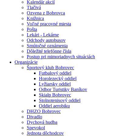
Kalendár akcií
Tlačivá
Ozvena z Bobrovca
Knižnica
Voľné pracovné miesta
Pošta
Lekári - Lekárne
Odchody autobusov
Smútočné oznámenia
Dôležité telefónne čísla
Postup pri mimoriadnych situáciách
Organizácie
Športový klub Bobrovec
Futbalový oddiel
Horolezecký oddiel
Lyžiarsky oddiel
Odbor Turistiky Baníkov
Skialp Bobrovec
Stolnotenisový oddiel
Oddiel aerobiku
DHZO Bobrovec
Divadlo
Dychová hudba
Spevokol
Jednota dôchodcov