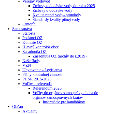
Verejný vodovod
Zmluvy o dodávke vody do roku 2025
Zmluvy o dodávke vody
Kvalita pitnej vody- protokoly
Štandardy kvality pitnej vody
Cintorín
Samospráva
Starosta
Poslanci OZ
Komisie OZ
Hlavný kontrolór obce
Zasadnutia OZ
Zasadnutia OZ (archív do r.2019)
Naše školy
VZN
Ubytovanie - Legislatíva
Plány kontrolnej činnosti
PHSR 2015-2023
Voľby a referendá
Referendum 2026
Voľby do orgánov samosprávy obcí a do
orgánov samosprávnych krajov
Informácie pre kandidátov
Občan
Aktuality