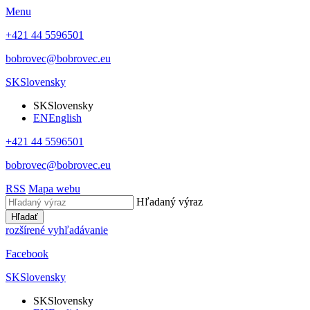
Menu
+421 44 5596501
bobrovec@bobrovec.eu
SK
Slovensky
SK
Slovensky
EN
English
+421 44 5596501
bobrovec@bobrovec.eu
RSS
Mapa webu
Hľadaný výraz
Hľadať
rozšírené vyhľadávanie
Facebook
SK
Slovensky
SK
Slovensky