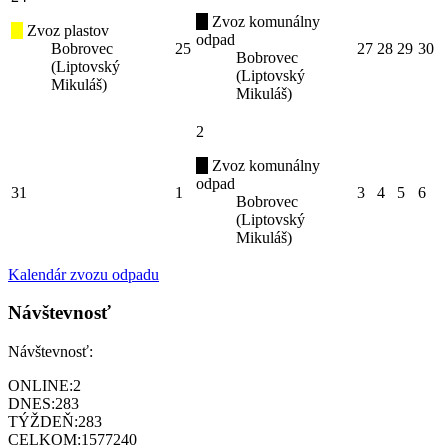
Zvoz komunálny
Zvoz plastov
odpad
Bobrovec
25
27
28
29
30
Bobrovec
(Liptovský
(Liptovský
Mikuláš)
Mikuláš)
2
Zvoz komunálny
odpad
31
1
3
4
5
6
Bobrovec
(Liptovský
Mikuláš)
Kalendár zvozu odpadu
Návštevnosť
Návštevnosť:
ONLINE:
2
DNES:
283
TÝŽDEŇ:
283
CELKOM:
1577240