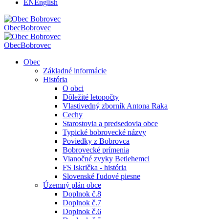
EN
English
Obec
Bobrovec
Obec
Bobrovec
Obec
Základné informácie
História
O obci
Dôležité letopočty
Vlastivedný zborník Antona Raka
Cechy
Starostovia a predsedovia obce
Typické bobrovecké názvy
Poviedky z Bobrovca
Bobrovecké prímenia
Vianočné zvyky Betlehemci
FS Iskrička - história
Slovenské ľudové piesne
Územný plán obce
Doplnok č.8
Doplnok č.7
Doplnok č.6