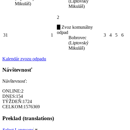
(Liptovský
Mikuláš)
Mikuláš)
2
Zvoz komunálny
odpad
31
1
3
4
5
6
Bobrovec
(Liptovský
Mikuláš)
Kalendár zvozu odpadu
Návštevnosť
Návštevnosť:
ONLINE:
2
DNES:
154
TÝŽDEŇ:
1724
CELKOM:
1576369
Preklad (translations)
Select Language
▼