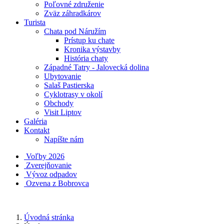
Poľovné združenie
Zväz záhradkárov
Turista
Chata pod Náružím
Prístup ku chate
Kronika výstavby
História chaty
Západné Tatry - Jalovecká dolina
Ubytovanie
Salaš Pastierska
Cyklotrasy v okolí
Obchody
Visit Liptov
Galéria
Kontakt
Napíšte nám
Voľby 2026
Zverejňovanie
Vývoz odpadov
Ozvena z Bobrovca
Úvodná stránka