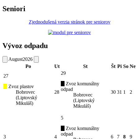
Seniori
Zjednodušená verzia stránok pre seniorov
Vývoz odpadu
August
2026
Po
Ut
St
Št
Pi
So
Ne
29
27
Zvoz komunálny
Zvoz plastov
odpad
Bobrovec
28
30
31
1
2
Bobrovec
(Liptovský
(Liptovský
Mikuláš)
Mikuláš)
5
Zvoz komunálny
odpad
3
4
6
7
8
9