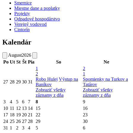
Smernice
Miestne dane a poplatky
Projekty
Odpadové hospodárstvo
Verejný vodovod
Cintorín
Kalendár
August
2026
Po
Ut
St
Št
Pia
So
Ne
1
2
2
1
Robo Hulej
Výstup na
Spomienky na Turkov a
27
28
29
30
31
Baníkov
Tatárov
Zobraziť všetky
Zobraziť všetky
záznamy z dňa
záznamy z dňa
3
4
5
6
7
8
9
10
11
12
13
14
15
16
17
18
19
20
21
22
23
24
25
26
27
28
29
30
31
1
2
3
4
5
6