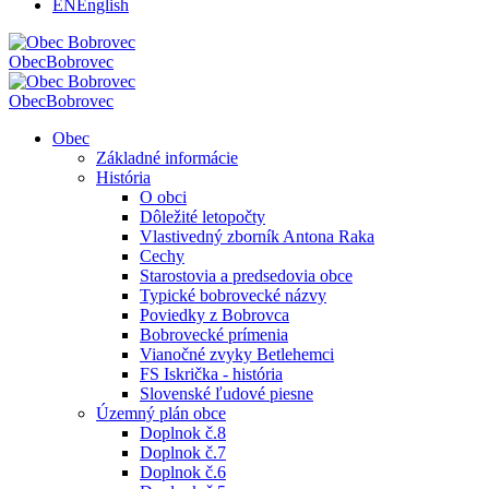
EN
English
Obec
Bobrovec
Obec
Bobrovec
Obec
Základné informácie
História
O obci
Dôležité letopočty
Vlastivedný zborník Antona Raka
Cechy
Starostovia a predsedovia obce
Typické bobrovecké názvy
Poviedky z Bobrovca
Bobrovecké prímenia
Vianočné zvyky Betlehemci
FS Iskrička - história
Slovenské ľudové piesne
Územný plán obce
Doplnok č.8
Doplnok č.7
Doplnok č.6