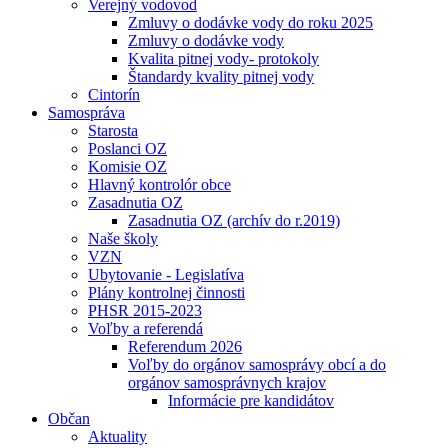
Verejný vodovod
Zmluvy o dodávke vody do roku 2025
Zmluvy o dodávke vody
Kvalita pitnej vody- protokoly
Štandardy kvality pitnej vody
Cintorín
Samospráva
Starosta
Poslanci OZ
Komisie OZ
Hlavný kontrolór obce
Zasadnutia OZ
Zasadnutia OZ (archív do r.2019)
Naše školy
VZN
Ubytovanie - Legislatíva
Plány kontrolnej činnosti
PHSR 2015-2023
Voľby a referendá
Referendum 2026
Voľby do orgánov samosprávy obcí a do
orgánov samosprávnych krajov
Informácie pre kandidátov
Občan
Aktuality