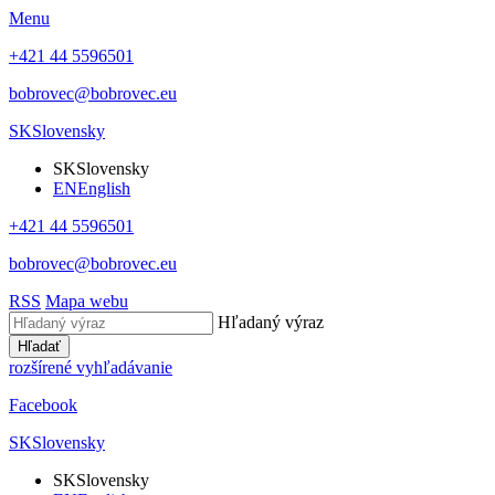
Menu
+421 44 5596501
bobrovec@bobrovec.eu
SK
Slovensky
SK
Slovensky
EN
English
+421 44 5596501
bobrovec@bobrovec.eu
RSS
Mapa webu
Hľadaný výraz
Hľadať
rozšírené vyhľadávanie
Facebook
SK
Slovensky
SK
Slovensky