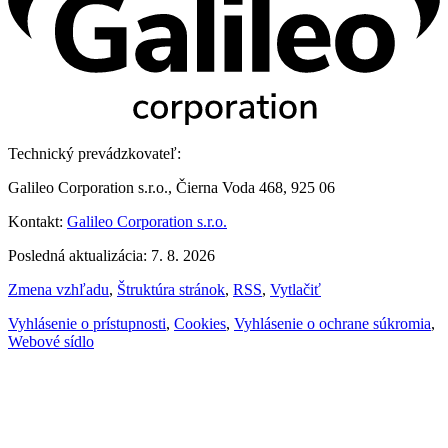
Technický prevádzkovateľ:
Galileo Corporation s.r.o., Čierna Voda 468, 925 06
Kontakt:
Galileo Corporation s.r.o.
Posledná aktualizácia: 7. 8. 2026
Zmena vzhľadu
,
Štruktúra stránok
,
RSS
,
Vytlačiť
Vyhlásenie o prístupnosti
,
Cookies
,
Vyhlásenie o ochrane súkromia
,
Webové sídlo