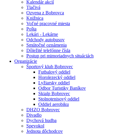
Kalendár akcií
Tlačivá
Ozvena z Bobrovca
Knižnica
Voľné pracovné miesta
Pošta
Lekári - Lekárne
Odchody autobusov
Smútočné oznámenia
Dôležité telefónne čísla
Postup pri mimoriadnych situáciách
Organizácie
Športový klub Bobrovec
Futbalový oddiel
Horolezecký oddiel
Lyžiarsky oddiel
Odbor Turistiky Baníkov
Skialp Bobrovec
Stolnotenisový oddiel
Oddiel aerobiku
DHZO Bobrovec
Divadlo
Dychová hudba
Spevokol
Jednota dôchodcov