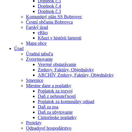
Doplnok č.5
Doplnok č.4
Doplnok č.3
Komunitný plán SS Bobrovec
Čestní občania Bobrovca
Farský úrad
eRko
Kňazi v histórii farnosti
Mapa obce
Úrad
Úradná tabuľa
Zverejnovanie
Verejné obstarávanie
Zmluvy, Faktúry, Objednávky
ARCHÍV Zmluvy, Faktúry, Objednávky
Smernice
Miestne dane a poplatky
Poplatok za rozvoj
Daň z nehnuteľností
Poplatok za komunálny odpad
Daň za psa
Daň za ubytovanie
Cintorínske poplatky
Projekty
Odpadové hospodárstvo