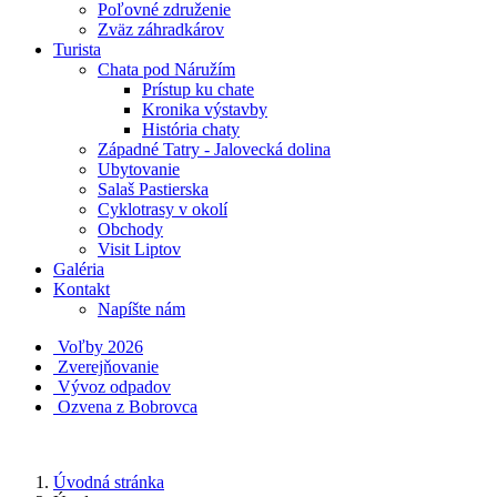
Poľovné združenie
Zväz záhradkárov
Turista
Chata pod Náružím
Prístup ku chate
Kronika výstavby
História chaty
Západné Tatry - Jalovecká dolina
Ubytovanie
Salaš Pastierska
Cyklotrasy v okolí
Obchody
Visit Liptov
Galéria
Kontakt
Napíšte nám
Voľby 2026
Zverejňovanie
Vývoz odpadov
Ozvena z Bobrovca
Úvodná stránka