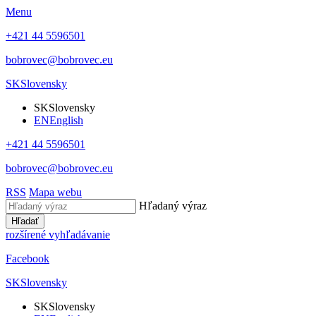
Menu
+421 44 5596501
bobrovec@bobrovec.eu
SK
Slovensky
SK
Slovensky
EN
English
+421 44 5596501
bobrovec@bobrovec.eu
RSS
Mapa webu
Hľadaný výraz
Hľadať
rozšírené vyhľadávanie
Facebook
SK
Slovensky
SK
Slovensky