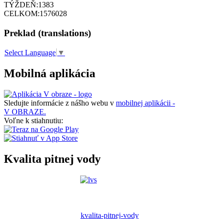
TÝŽDEŇ:
1383
CELKOM:
1576028
Preklad (translations)
Select Language
▼
Mobilná aplikácia
Sledujte informácie z nášho webu v
mobilnej aplikácii -
V OBRAZE.
Voľne k stiahnutiu:
Kvalita pitnej vody
kvalita-pitnej-vody