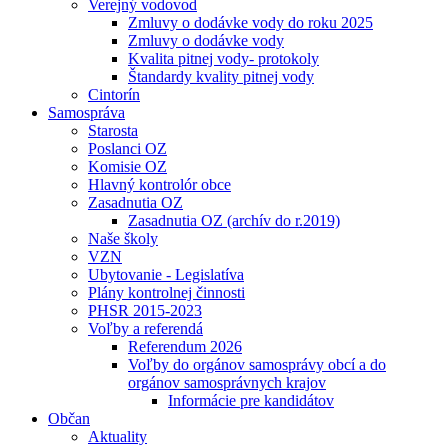
Verejný vodovod
Zmluvy o dodávke vody do roku 2025
Zmluvy o dodávke vody
Kvalita pitnej vody- protokoly
Štandardy kvality pitnej vody
Cintorín
Samospráva
Starosta
Poslanci OZ
Komisie OZ
Hlavný kontrolór obce
Zasadnutia OZ
Zasadnutia OZ (archív do r.2019)
Naše školy
VZN
Ubytovanie - Legislatíva
Plány kontrolnej činnosti
PHSR 2015-2023
Voľby a referendá
Referendum 2026
Voľby do orgánov samosprávy obcí a do
orgánov samosprávnych krajov
Informácie pre kandidátov
Občan
Aktuality