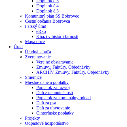
Doplnok č.5
Doplnok č.4
Doplnok č.3
Komunitný plán SS Bobrovec
Čestní občania Bobrovca
Farský úrad
eRko
Kňazi v histórii farnosti
Mapa obce
Úrad
Úradná tabuľa
Zverejnovanie
Verejné obstarávanie
Zmluvy, Faktúry, Objednávky
ARCHÍV Zmluvy, Faktúry, Objednávky
Smernice
Miestne dane a poplatky
Poplatok za rozvoj
Daň z nehnuteľností
Poplatok za komunálny odpad
Daň za psa
Daň za ubytovanie
Cintorínske poplatky
Projekty
Odpadové hospodárstvo