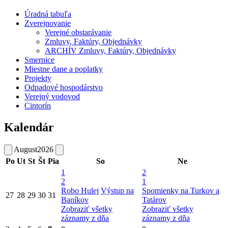
Úradná tabuľa
Zverejnovanie
Verejné obstarávanie
Zmluvy, Faktúry, Objednávky
ARCHÍV Zmluvy, Faktúry, Objednávky
Smernice
Miestne dane a poplatky
Projekty
Odpadové hospodárstvo
Verejný vodovod
Cintorín
Kalendár
August
2026
Po
Ut
St
Št
Pia
So
Ne
1
2
2
1
Robo Hulej
Výstup na
Spomienky na Turkov a
27
28
29
30
31
Baníkov
Tatárov
Zobraziť všetky
Zobraziť všetky
záznamy z dňa
záznamy z dňa