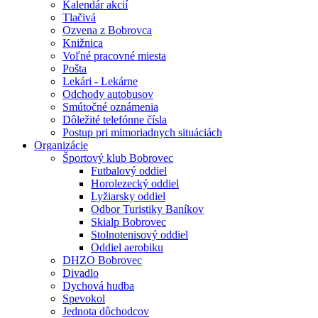
Kalendár akcií
Tlačivá
Ozvena z Bobrovca
Knižnica
Voľné pracovné miesta
Pošta
Lekári - Lekárne
Odchody autobusov
Smútočné oznámenia
Dôležité telefónne čísla
Postup pri mimoriadnych situáciách
Organizácie
Športový klub Bobrovec
Futbalový oddiel
Horolezecký oddiel
Lyžiarsky oddiel
Odbor Turistiky Baníkov
Skialp Bobrovec
Stolnotenisový oddiel
Oddiel aerobiku
DHZO Bobrovec
Divadlo
Dychová hudba
Spevokol
Jednota dôchodcov