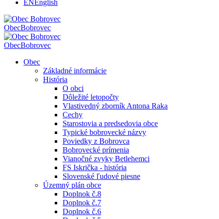
EN
English
Obec
Bobrovec
Obec
Bobrovec
Obec
Základné informácie
História
O obci
Dôležité letopočty
Vlastivedný zborník Antona Raka
Cechy
Starostovia a predsedovia obce
Typické bobrovecké názvy
Poviedky z Bobrovca
Bobrovecké prímenia
Vianočné zvyky Betlehemci
FS Iskrička - história
Slovenské ľudové piesne
Územný plán obce
Doplnok č.8
Doplnok č.7
Doplnok č.6