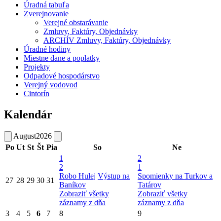
Úradná tabuľa
Zverejnovanie
Verejné obstarávanie
Zmluvy, Faktúry, Objednávky
ARCHÍV Zmluvy, Faktúry, Objednávky
Úradné hodiny
Miestne dane a poplatky
Projekty
Odpadové hospodárstvo
Verejný vodovod
Cintorín
Kalendár
August
2026
Po
Ut
St
Št
Pia
So
Ne
1
2
2
1
Robo Hulej
Výstup na
Spomienky na Turkov a
27
28
29
30
31
Baníkov
Tatárov
Zobraziť všetky
Zobraziť všetky
záznamy z dňa
záznamy z dňa
3
4
5
6
7
8
9