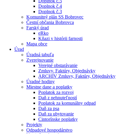
Doplnok č.5
Doplnok č.4
Doplnok č.3
Komunitný plán SS Bobrovec
Čestní občania Bobrovca
Farský úrad
eRko
Kňazi v histórii farnosti
Mapa obce
Úrad
Úradná tabuľa
Zverejnovanie
Verejné obstarávanie
Zmluvy, Faktúry, Objednávky
ARCHÍV Zmluvy, Faktúry, Objednávky
Úradné hodiny
Miestne dane a poplatky
Poplatok za rozvoj
Daň z nehnuteľností
Poplatok za komunálny odpad
Daň za psa
Daň za ubytovanie
Cintorínske poplatky
Projekty
Odpadové hospodárstvo