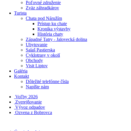
Poľovné združenie
Zväz záhradkárov
Turista
Chata pod Náružím
Prístup ku chate
Kronika výstavby
História chaty
Západné Tatry - Jalovecká dolina
Ubytovanie
Salaš Pastierska
Cyklotrasy v okolí
Obchody
Visit Liptov
Galéria
Kontakt
Dôležité telefónne čísla
Napíšte nám
Voľby 2026
Zverejňovanie
Vývoz odpadov
Ozvena z Bobrovca