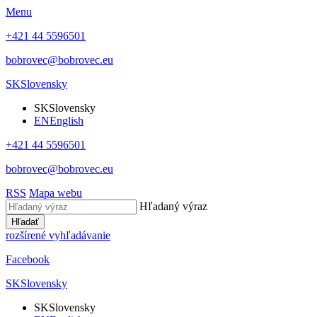
Menu
+421 44 5596501
bobrovec@bobrovec.eu
SK
Slovensky
SK
Slovensky
EN
English
+421 44 5596501
bobrovec@bobrovec.eu
RSS
Mapa webu
Hľadaný výraz
Hľadať
rozšírené vyhľadávanie
Facebook
SK
Slovensky
SK
Slovensky