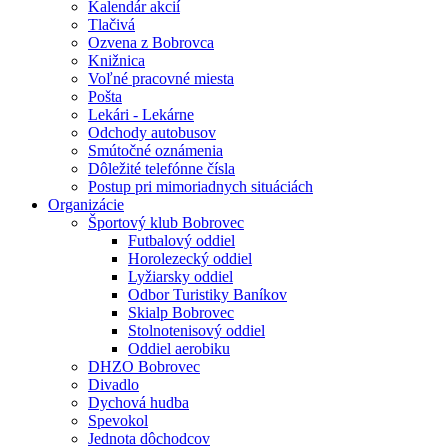
Kalendár akcií
Tlačivá
Ozvena z Bobrovca
Knižnica
Voľné pracovné miesta
Pošta
Lekári - Lekárne
Odchody autobusov
Smútočné oznámenia
Dôležité telefónne čísla
Postup pri mimoriadnych situáciách
Organizácie
Športový klub Bobrovec
Futbalový oddiel
Horolezecký oddiel
Lyžiarsky oddiel
Odbor Turistiky Baníkov
Skialp Bobrovec
Stolnotenisový oddiel
Oddiel aerobiku
DHZO Bobrovec
Divadlo
Dychová hudba
Spevokol
Jednota dôchodcov