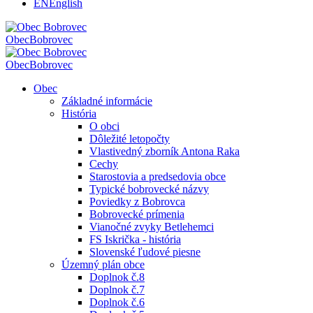
EN
English
Obec
Bobrovec
Obec
Bobrovec
Obec
Základné informácie
História
O obci
Dôležité letopočty
Vlastivedný zborník Antona Raka
Cechy
Starostovia a predsedovia obce
Typické bobrovecké názvy
Poviedky z Bobrovca
Bobrovecké prímenia
Vianočné zvyky Betlehemci
FS Iskrička - história
Slovenské ľudové piesne
Územný plán obce
Doplnok č.8
Doplnok č.7
Doplnok č.6