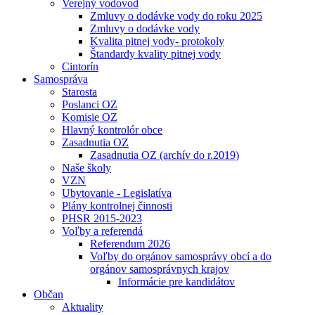
Verejný vodovod
Zmluvy o dodávke vody do roku 2025
Zmluvy o dodávke vody
Kvalita pitnej vody- protokoly
Štandardy kvality pitnej vody
Cintorín
Samospráva
Starosta
Poslanci OZ
Komisie OZ
Hlavný kontrolór obce
Zasadnutia OZ
Zasadnutia OZ (archív do r.2019)
Naše školy
VZN
Ubytovanie - Legislatíva
Plány kontrolnej činnosti
PHSR 2015-2023
Voľby a referendá
Referendum 2026
Voľby do orgánov samosprávy obcí a do
orgánov samosprávnych krajov
Informácie pre kandidátov
Občan
Aktuality