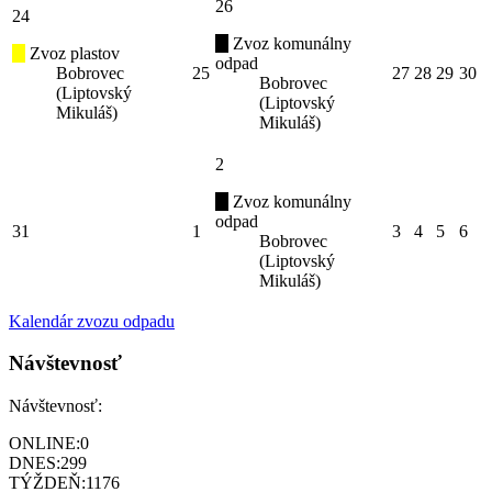
26
24
Zvoz komunálny
Zvoz plastov
odpad
Bobrovec
25
27
28
29
30
Bobrovec
(Liptovský
(Liptovský
Mikuláš)
Mikuláš)
2
Zvoz komunálny
odpad
31
1
3
4
5
6
Bobrovec
(Liptovský
Mikuláš)
Kalendár zvozu odpadu
Návštevnosť
Návštevnosť:
ONLINE:
0
DNES:
299
TÝŽDEŇ:
1176