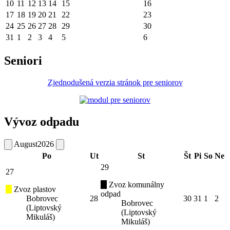
10
11
12
13
14
15
16
17
18
19
20
21
22
23
24
25
26
27
28
29
30
31
1
2
3
4
5
6
Seniori
Zjednodušená verzia stránok pre seniorov
Vývoz odpadu
August
2026
Po
Ut
St
Št
Pi
So
Ne
29
27
Zvoz komunálny
Zvoz plastov
odpad
Bobrovec
28
30
31
1
2
Bobrovec
(Liptovský
(Liptovský
Mikuláš)
Mikuláš)